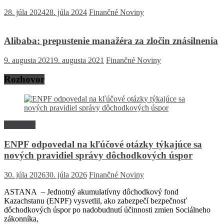
28. júla 2024
28. júla 2024
Finančné Noviny
Alibaba: prepustenie manažéra za zločin znásilnenia
9. augusta 2021
9. augusta 2021
Finančné Noviny
Rozhovor
Rozhovor
ENPF odpovedal na kľúčové otázky týkajúce sa
nových pravidiel správy dôchodkových úspor
30. júla 2026
30. júla 2026
Finančné Noviny
ASTANA – Jednotný akumulatívny dôchodkový fond
Kazachstanu (ENPF) vysvetlil, ako zabezpečí bezpečnosť
dôchodkových úspor po nadobudnutí účinnosti zmien Sociálneho
zákonníka,