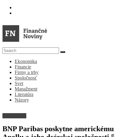
Skip
to
content
FN
Ekonomika
Finančné
Financie
Noviny
Firmy a trhy
Spoločnosť
Denník
Svet
o
Manažment
ekonomike
Literatúra
a
Názory
spoločnosti
Firmy a trhy
BNP Paribas poskytne americkému
Apollu a jeho dcérskej spoločnosti 5