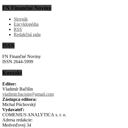
FN Finančné Noviny
Slovník
Encyklopédia
RSS
Redakčná rada
ISSN
FN Finančné Noviny
ISSN 2644-5999
Kontakt
Editor:
Vladimír Bačišin
vladimir.bacisin@gmail.com
Zástupca editora:
Michal Púchovský
Vydavateľ:
COMENIUS ANALYTICA s. r. o.
Adresa redakcie:
Medveďovej 34