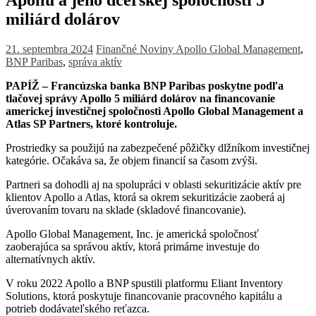
miliárd dolárov
21. septembra 2024
Finančné Noviny
Apollo Global Management
,
BNP Paribas
,
správa aktív
PAPÍŽ – Francúzska banka BNP Paribas poskytne podľa
tlačovej správy Apollo 5 miliárd dolárov na financovanie
americkej investičnej spoločnosti Apollo Global Management a
Atlas SP Partners, ktoré kontroluje.
Prostriedky sa použijú na zabezpečené pôžičky dlžníkom investičnej
kategórie. Očakáva sa, že objem financií sa časom zvýši.
Partneri sa dohodli aj na spolupráci v oblasti sekuritizácie aktív pre
klientov Apollo a Atlas, ktorá sa okrem sekuritizácie zaoberá aj
úverovaním tovaru na sklade (skladové financovanie).
Apollo Global Management, Inc. je americká spoločnosť
zaoberajúca sa správou aktív, ktorá primárne investuje do
alternatívnych aktív.
V roku 2022 Apollo a BNP spustili platformu Eliant Inventory
Solutions, ktorá poskytuje financovanie pracovného kapitálu a
potrieb dodávateľského reťazca.