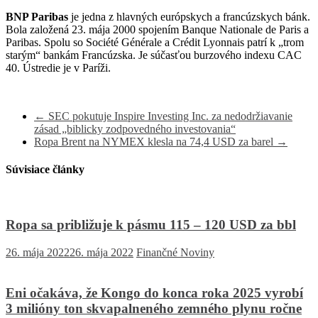
BNP Paribas
je jedna z hlavných európskych a francúzskych bánk.
Bola založená 23. mája 2000 spojením Banque Nationale de Paris a
Paribas. Spolu so Société Générale a Crédit Lyonnais patrí k „trom
starým“ bankám Francúzska. Je súčasťou burzového indexu CAC
40. Ústredie je v Paríži.
←
SEC pokutuje Inspire Investing Inc. za nedodržiavanie
zásad „biblicky zodpovedného investovania“
Ropa Brent na NYMEX klesla na 74,4 USD za barel
→
Súvisiace články
Ropa sa približuje k pásmu 115 – 120 USD za bbl
26. mája 2022
26. mája 2022
Finančné Noviny
Eni očakáva, že Kongo do konca roka 2025 vyrobí
3 milióny ton skvapalneného zemného plynu ročne