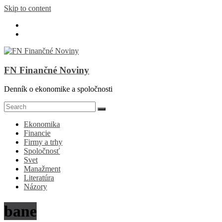
Skip to content
FN Finančné Noviny
Denník o ekonomike a spoločnosti
Ekonomika
Financie
Firmy a trhy
Spoločnosť
Svet
Manažment
Literatúra
Názory
bane