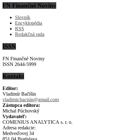
FN Finančné Noviny
Slovník
Encyklopédia
RSS
Redakčná rada
ISSN
FN Finančné Noviny
ISSN 2644-5999
Kontakt
Editor:
Vladimír Bačišin
vladimir.bacisin@gmail.com
Zástupca editora:
Michal Púchovský
Vydavateľ:
COMENIUS ANALYTICA s. r. o.
Adresa redakcie:
Medveďovej 34
851 04 Bratislava