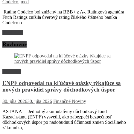
Codelco
,
meď
Rating Codelco bol znížený na BBB+ z A-. Ratingová agentúra
Fitch Ratings znížila úverový rating čilského štátneho baníka
Codelco o
Read more
Rozhovor
Rozhovor
ENPF odpovedal na kľúčové otázky týkajúce sa
nových pravidiel správy dôchodkových úspor
30. júla 2026
30. júla 2026
Finančné Noviny
ASTANA – Jednotný akumulatívny dôchodkový fond
Kazachstanu (ENPF) vysvetlil, ako zabezpečí bezpečnosť
dôchodkových úspor po nadobudnutí účinnosti zmien Sociálneho
zákonníka,