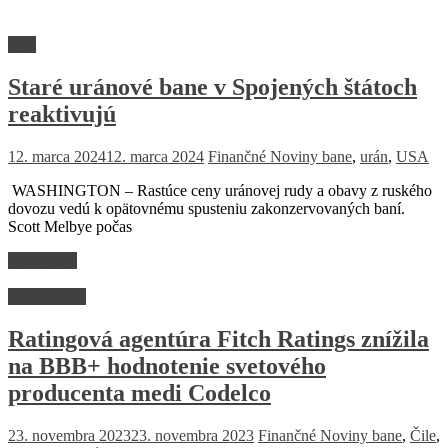
Svet
Staré uránové bane v Spojených štátoch
reaktivujú
12. marca 2024
12. marca 2024
Finančné Noviny
bane
,
urán
,
USA
WASHINGTON – Rastúce ceny uránovej rudy a obavy z ruského
dovozu vedú k opätovnému spusteniu zakonzervovaných baní.
Scott Melbye počas
Read more
Firmy a trhy
Ratingová agentúra Fitch Ratings znížila
na BBB+ hodnotenie svetového
producenta medi Codelco
23. novembra 2023
23. novembra 2023
Finančné Noviny
bane
,
Čile
,