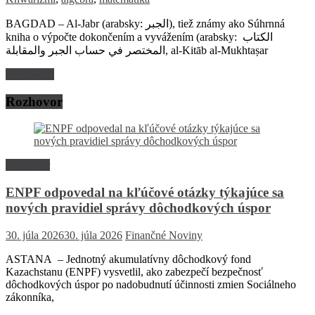
BAGDAD – Al-Jabr (arabsky: الجبر), tiež známy ako Súhrnná
kniha o výpočte dokončením a vyvážením (arabsky: الكتاب
المختصر في حساب الجبر والمقابلة, al-Kitāb al-Mukhtaṣar
Read more
Rozhovor
Rozhovor
ENPF odpovedal na kľúčové otázky týkajúce sa
nových pravidiel správy dôchodkových úspor
30. júla 2026
30. júla 2026
Finančné Noviny
ASTANA – Jednotný akumulatívny dôchodkový fond
Kazachstanu (ENPF) vysvetlil, ako zabezpečí bezpečnosť
dôchodkových úspor po nadobudnutí účinnosti zmien Sociálneho
zákonníka,