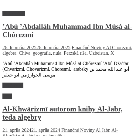
Matematika
’Abú ’Abdalláh Muhammad Ibn Músá al-
Chórezmí
26. februára 2025
26. februára 2025
Finančné Noviny
Al Chorezmi
,
algebra
,
Chiva
,
geografia
,
nula
,
Perzská ríša
,
Uzbeistan
,
X
’Abú ’Abdalláh Muhammad Ibn Músá al-Chórezmí ’Abú Dža’far
(Chvarizmí, Chovarizmí, Choresmí, arabsky أبو عبد الله محمد بن
موسى الخوارزمي ابو جعفر
Read more
Veda
Al-Khwārizmī autorom knihy Al-Jabr,
teda algebry
21. apríla 2024
21. apríla 2024
Finančné Noviny
Al Jabr
,
Al-
Khwārizmī
,
algebra
,
matematika