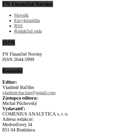
FN Finančné Noviny
Slovník
Encyklopédia
RSS
Redakčná rada
ISSN
FN Finančné Noviny
ISSN 2644-5999
Kontakt
Editor:
Vladimír Bačišin
vladimir.bacisin@gmail.com
Zástupca editora:
Michal Púchovský
Vydavateľ:
COMENIUS ANALYTICA s. r. o.
Adresa redakcie:
Medveďovej 34
851 04 Bratislava