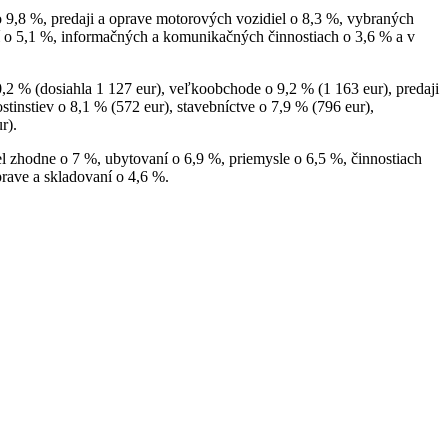
o 9,8 %, predaji a oprave motorových vozidiel o 8,3 %, vybraných
ní o 5,1 %, informačných a komunikačných činnostiach o 3,6 % a v
,2 % (dosiahla 1 127 eur), veľkoobchode o 9,2 % (1 163 eur), predaji
tin­stiev o 8,1 % (572 eur), stavebníctve o 7,9 % (796 eur),
r).
 zhodne o 7 %, ubytovaní o 6,9 %, priemysle o 6,5 %, činnostiach
rave a skladovaní o 4,6 %.