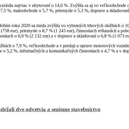
vzrástla najviac v ubytovaní o 14,6 %. Zvýšila sa aj vo veľkoobchode 
v o 7,5 %, maloobchode o 5,7 %, priemysle o 5,3 %, doprave a skladova
dobím roku 2020
sa mzda zvýšila vo vybraných trhových službách o 10
58 eur), priemysle o 8,7 % (1 243 eur), činnostiach reštaurácií a pohos
tiach o 6,9 % (2 132 eur) a v doprave a skladovaní o 6,8 % (1 073 eu
bách o 7,9 %, veľkoobchode a v predaji a oprave motorových vozidiel
ode o 5,2 %, informačných a komunikačných činnostiach o 4,7 % a v dop
udržali dve odvetvia a sezónne stavebníctvo