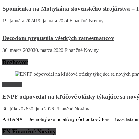
Spomienka na Mohykána slovenského strojárstva – 
19. januára 2024
19. januára 2024
Finančné Noviny
Decodom prepustila všetkých zamestnancov
30. marca 2020
30. marca 2020
Finančné Noviny
Rozhovor
Rozhovor
ENPF odpovedal na kľúčové otázky týkajúce sa nový
30. júla 2026
30. júla 2026
Finančné Noviny
ASTANA – Jednotný akumulatívny dôchodkový fond Kazachstanu (EN
FN Finančné Noviny