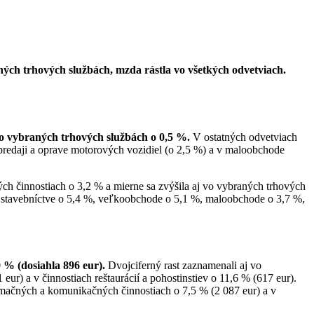
ých trhových službách, mzda rástla vo všetkých odvetviach.
vo vybraných trhových službách o 0,5 %.
V ostatných odvetviach
, predaji a oprave motorových vozidiel (o 2,5 %) a v maloobchode
 činnostiach o 3,2 % a mierne sa zvýšila aj vo vybraných trhových
h, v stavebníctve o 5,4 %, veľkoobchode o 5,1 %, maloobchode o 3,7 %,
19 % (dosiahla
896
eur).
Dvojciferný rast zaznamenali aj vo
ur) a v činnostiach reštaurácií a pohostinstiev o 11,6 % (617 eur).
ormačných a komunikačných činnostiach o 7,5 % (2 087 eur) a v