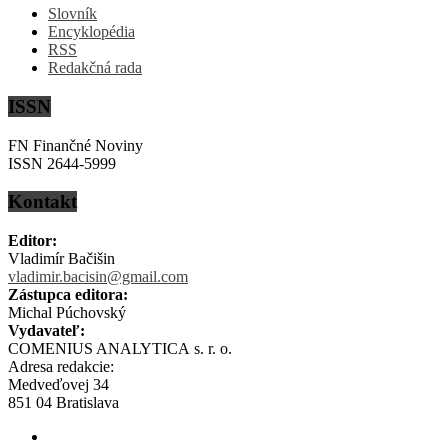
Slovník
Encyklopédia
RSS
Redakčná rada
ISSN
FN Finančné Noviny
ISSN 2644-5999
Kontakt
Editor:
Vladimír Bačišin
vladimir.bacisin@gmail.com
Zástupca editora:
Michal Púchovský
Vydavateľ:
COMENIUS ANALYTICA s. r. o.
Adresa redakcie:
Medveďovej 34
851 04 Bratislava