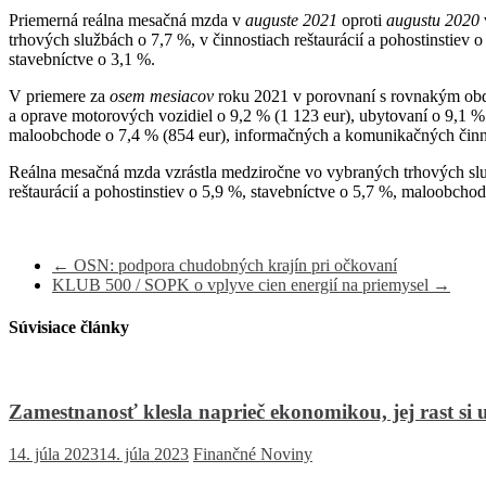
Priemerná reálna mesačná mzda v
auguste
2021
oproti
augustu
2020
trhových službách o 7,7 %, v činnostiach reštaurácií a pohostinstie
stavebníctve o 3,1 %.
V priemere za
osem mesiacov
roku 2021 v porovnaní s rovnakým ob
a oprave motorových vozidiel o 9,2 % (1 123 eur), ubytovaní o 9,1 % (7
maloobchode o 7,4 % (854 eur), informačných a komunikačných činnos
Reálna mesačná mzda vzrástla medziročne vo vybraných trhových služ
reštaurácií a pohostinstiev o 5,9 %, stavebníctve o 5,7 %, maloobch
←
OSN: podpora chudobných krajín pri očkovaní
KLUB 500 / SOPK o vplyve cien energií na priemysel
→
Súvisiace články
Zamestnanosť klesla naprieč ekonomikou, jej rast si 
14. júla 2023
14. júla 2023
Finančné Noviny