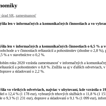
onomiky
ký úrad SR
,
zamestnanosť
šila len v informačných a komunikačných činnostiach a vo vybran
ýšila len v informačných a komunikačných činnostiach o 6,5 % a 
oobchode a v činnostiach reštaurácií a pohostinstiev (zhodne o 2,8 %)
0,5 % a v stavebníctve o 0,2 %.
obím roku 2020 vzrástla zamestnanosť v informačných a komunikačných
reštaurácií a pohostinstiev o 8,8 %. Znížila sa aj v ďalších odvetviac
 doprave a skladovaní o 2,2 %.
šila vo
všetkých
odvetviach, najviac v ubytovaní, kde vzrástla o 
el o 12,4 % (1 178 eur), vybraných trhových službách o 11,8 % (1 151 e
e o 9,3 % (1 231 eur), doprave a skladovaní o 9,1 % (1 099 eur), inf