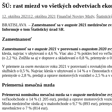
ŠÚ: rast miezd vo všetkých odvetviach ek
12. októbra 2021
12. októbra 2021
Finančné Noviny
Mzdy
,
Štatistic
BRATISLAVA –
Zamestnanosť sa v auguste 2021 medziročne zvý
Informuje o tom Štatistický úrad SR
.
Zamestnanosť
Zamestnanosť sa
v auguste 2021
v porovnaní s
augustom 2020
zv
klesla, najviac v ubytovaní o 4,6 %. Viac ako 2 % pokles bol vo veľk
(o 2,2 %). Znížila sa aj v doprave a skladovaní o 0,8 %, priemysle o 
V priemere za
osem mesiacov
roku 2021 v porovnaní s rovnakým obd
službách o 0,5 %. Najviac klesla v ubytovaní o 14 % a v činnostiach 
priemysle o 2,8 %, predaji a oprave motorových vozidiel o 2,5 % a v
Priemerná mesačná mzda
Priemerná nominálna mesačná mzda sa
v auguste
medziročne zvý
veľkoobchode o 14 % (1 205 eur), predaji a op­rave motorových vozidi
Mzda medziročne rástla aj v maloobchode o 9,7 % (893 eur), priemysl
stavebníctve o 7 % (814 eur).