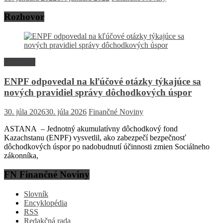
Rozhovor
Rozhovor
ENPF odpovedal na kľúčové otázky týkajúce sa
nových pravidiel správy dôchodkových úspor
30. júla 2026
30. júla 2026
Finančné Noviny
ASTANA – Jednotný akumulatívny dôchodkový fond
Kazachstanu (ENPF) vysvetlil, ako zabezpečí bezpečnosť
dôchodkových úspor po nadobudnutí účinnosti zmien Sociálneho
zákonníka,
FN Finančné Noviny
Slovník
Encyklopédia
RSS
Redakčná rada