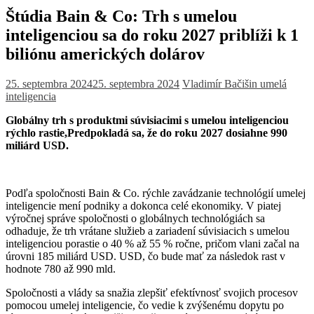
Štúdia Bain & Co: Trh s umelou
inteligenciou sa do roku 2027 priblíži k 1
biliónu amerických dolárov
25. septembra 2024
25. septembra 2024
Vladimír Bačišin
umelá
inteligencia
Globálny trh s produktmi súvisiacimi s umelou inteligenciou
rýchlo rastie,Predpokladá sa, že do roku 2027 dosiahne 990
miliárd USD.
Podľa spoločnosti Bain & Co. rýchle zavádzanie technológií umelej
inteligencie mení podniky a dokonca celé ekonomiky. V piatej
výročnej správe spoločnosti o globálnych technológiách sa
odhaduje, že trh vrátane služieb a zariadení súvisiacich s umelou
inteligenciou porastie o 40 % až 55 % ročne, pričom vlani začal na
úrovni 185 miliárd USD. USD, čo bude mať za následok rast v
hodnote 780 až 990 mld.
Spoločnosti a vlády sa snažia zlepšiť efektívnosť svojich procesov
pomocou umelej inteligencie, čo vedie k zvýšenému dopytu po