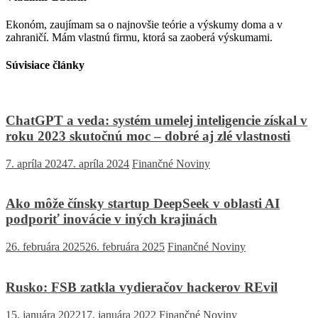
Ekonóm, zaujímam sa o najnovšie teórie a výskumy doma a v
zahraničí. Mám vlastnú firmu, ktorá sa zaoberá výskumami.
Súvisiace články
ChatGPT a veda: systém umelej inteligencie získal v
roku 2023 skutočnú moc – dobré aj zlé vlastnosti
7. apríla 2024
7. apríla 2024
Finančné Noviny
Ako môže čínsky startup DeepSeek v oblasti AI
podporiť inovácie v iných krajinách
26. februára 2025
26. februára 2025
Finančné Noviny
Rusko: FSB zatkla vydieračov hackerov REvil
15. januára 2022
17. januára 2022
Finančné Noviny