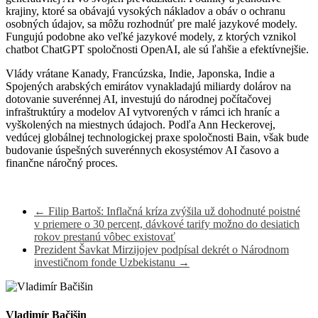
krajiny, ktoré sa obávajú vysokých nákladov a obáv o ochranu
osobných údajov, sa môžu rozhodnúť pre malé jazykové modely.
Fungujú podobne ako veľké jazykové modely, z ktorých vznikol
chatbot ChatGPT spoločnosti OpenAI, ale sú ľahšie a efektívnejšie.
Vlády vrátane Kanady, Francúzska, Indie, Japonska, Indie a
Spojených arabských emirátov vynakladajú miliardy dolárov na
dotovanie suverénnej AI, investujú do národnej počítačovej
infraštruktúry a modelov AI vytvorených v rámci ich hraníc a
vyškolených na miestnych údajoch. Podľa Ann Heckerovej,
vedúcej globálnej technologickej praxe spoločnosti Bain, však bude
budovanie úspešných suverénnych ekosystémov AI časovo a
finančne náročný proces.
←
Filip Bartoš: Inflačná kríza zvýšila už dohodnuté poistné
v priemere o 30 percent, dávkové tarify možno do desiatich
rokov prestanú vôbec existovať
Prezident Šavkat Mirzijojev podpísal dekrét o Národnom
investičnom fonde Uzbekistanu
→
Vladimír Bačišin