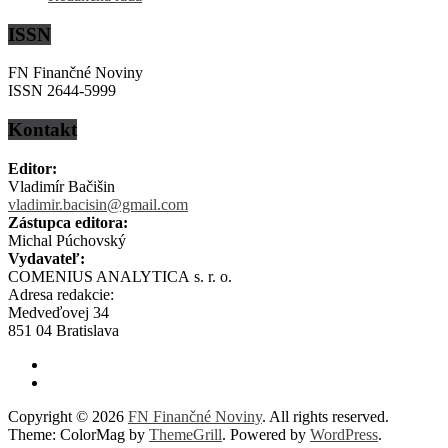
ISSN
FN Finančné Noviny
ISSN 2644-5999
Kontakt
Editor:
Vladimír Bačišin
vladimir.bacisin@gmail.com
Zástupca editora:
Michal Púchovský
Vydavateľ:
COMENIUS ANALYTICA s. r. o.
Adresa redakcie:
Medveďovej 34
851 04 Bratislava
Copyright © 2026
FN Finančné Noviny
. All rights reserved.
Theme: ColorMag by
ThemeGrill
. Powered by
WordPress
.