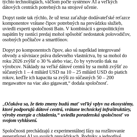
týchto technológiách, väčšom počte systémov AI a veľkých
dátových centrách potrebných na strojové učenie.
Dopyt rastie tak rýchlo, že už teraz zaťažuje dodávateľské reťazce
komponentov vrátane čipov potrebných na prevádzku služieb,
uviedli experti spoločnosti Bain. V kombinácii s geopolitickým
napätím by rastúci predaj mohol spôsobiť nedostatok polovodičov,
osobných počítačov a smartfónov.
Dopyt po komponentoch čipov, ako sú napríklad integrované
obvody a súvisiace práva duševného vlastníctva, by sa mohol do
roku 2026 zvýšiť o 30 % alebo viac, čo by vytvorilo tlak na
výrobcov. Náklady na veľké dátové centrá by sa mohli zvýšiť zo
súčasných 1 – 4 miliárd USD na 10 – 25 miliárd USD do piatich
rokov, keďže ich kapacita sa zvýši zo súčasných 50 – 200
megawattov na viac ako gigawatt,“ dodala spoločnosť.
„
Očakáva sa, že tieto zmeny budú mať veľký vplyv na ekosystémy,
ktoré podporujú dátové centrá, vrátane technickej infraštruktúry,
výroby energie a chladenia,“ uviedla poradenská spoločnosť vo
svojom vyhlásení.
Spoločnosti prechádzajú z experimentálnej fázy na rozširovanie
generatívnej AI vo svojich prevádzkach. Podniky a jednotlivé