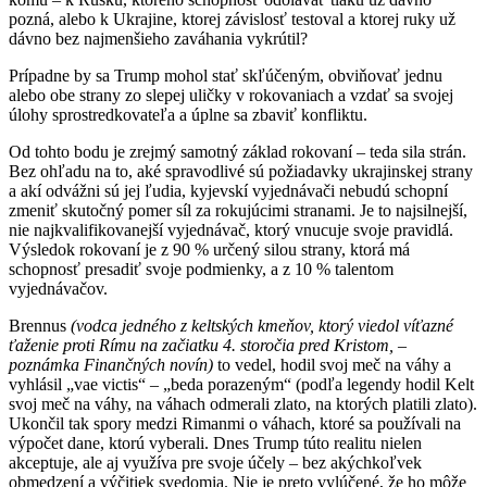
pozná, alebo k Ukrajine, ktorej závislosť testoval a ktorej ruky už
dávno bez najmenšieho zaváhania vykrútil?
Prípadne by sa Trump mohol stať skľúčeným, obviňovať jednu
alebo obe strany zo slepej uličky v rokovaniach a vzdať sa svojej
úlohy sprostredkovateľa a úplne sa zbaviť konfliktu.
Od tohto bodu je zrejmý samotný základ rokovaní – teda sila strán.
Bez ohľadu na to, aké spravodlivé sú požiadavky ukrajinskej strany
a akí odvážni sú jej ľudia, kyjevskí vyjednávači nebudú schopní
zmeniť skutočný pomer síl za rokujúcimi stranami. Je to najsilnejší,
nie najkvalifikovanejší vyjednávač, ktorý vnucuje svoje pravidlá.
Výsledok rokovaní je z 90 % určený silou strany, ktorá má
schopnosť presadiť svoje podmienky, a z 10 % talentom
vyjednávačov.
Brennus
(vodca jedného z keltských kmeňov, ktorý viedol víťazné
ťaženie proti Rímu na začiatku 4. storočia pred Kristom, –
poznámka Finančných novín)
to vedel, hodil svoj meč na váhy a
vyhlásil „vae victis“ – „beda porazeným“ (podľa legendy hodil Kelt
svoj meč na váhy, na váhach odmerali zlato, na ktorých platili zlato).
Ukončil tak spory medzi Rimanmi o váhach, ktoré sa používali na
výpočet dane, ktorú vyberali. Dnes Trump túto realitu nielen
akceptuje, ale aj využíva pre svoje účely – bez akýchkoľvek
obmedzení a výčitiek svedomia. Nie je preto vylúčené, že ho môže