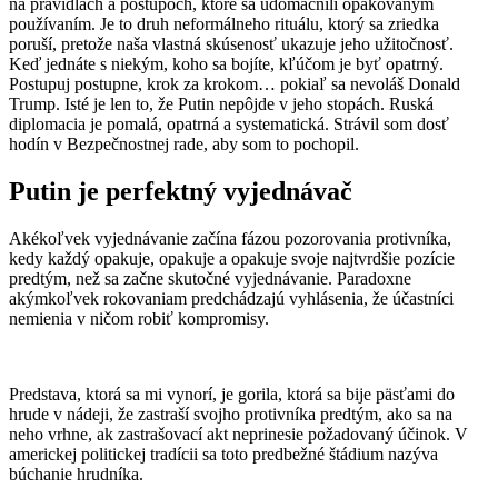
na pravidlách a postupoch, ktoré sa udomácnili opakovaným
používaním. Je to druh neformálneho rituálu, ktorý sa zriedka
poruší, pretože naša vlastná skúsenosť ukazuje jeho užitočnosť.
Keď jednáte s niekým, koho sa bojíte, kľúčom je byť opatrný.
Postupuj postupne, krok za krokom… pokiaľ sa nevoláš Donald
Trump. Isté je len to, že Putin nepôjde v jeho stopách. Ruská
diplomacia je pomalá, opatrná a systematická. Strávil som dosť
hodín v Bezpečnostnej rade, aby som to pochopil.
Putin je perfektný vyjednávač
Akékoľvek vyjednávanie začína fázou pozorovania protivníka,
kedy každý opakuje, opakuje a opakuje svoje najtvrdšie pozície
predtým, než sa začne skutočné vyjednávanie. Paradoxne
akýmkoľvek rokovaniam predchádzajú vyhlásenia, že účastníci
nemienia v ničom robiť kompromisy.
Predstava, ktorá sa mi vynorí, je gorila, ktorá sa bije päsťami do
hrude v nádeji, že zastraší svojho protivníka predtým, ako sa na
neho vrhne, ak zastrašovací akt neprinesie požadovaný účinok. V
americkej politickej tradícii sa toto predbežné štádium nazýva
búchanie hrudníka.