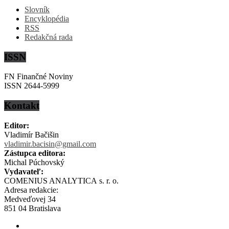
Slovník
Encyklopédia
RSS
Redakčná rada
ISSN
FN Finančné Noviny
ISSN 2644-5999
Kontakt
Editor:
Vladimír Bačišin
vladimir.bacisin@gmail.com
Zástupca editora:
Michal Púchovský
Vydavateľ:
COMENIUS ANALYTICA s. r. o.
Adresa redakcie:
Medveďovej 34
851 04 Bratislava