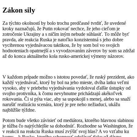
Zákon sily
Za týchto okolností by bolo trochu predčasné tvrdiť, že uvedené
kroky naznačujú, že Putin rokovať nechce, že jeho cieľom je
zotročenie Ukrajiny a s ničím iným nebude súhlasiť. To môže byť
pravda, ale reakcia Ruska je natoľko konzistentná s jeho dobre
vycibrenou vyjednávacou taktikou, že by som bol vo svojich
hodnoteniach opatrnejší a s vyvodzovaním záverov by som sa zdržal
až do konca aktuálneho kola rusko-americkej výmeny názorov.
V každom prípade možno s istotou povedať, že ruský prezident, ako
každý vyjednávač, ktorý by bol na jeho mieste, dvíha latku veľmi
vysoko, aby v priebehu vyjednávania vydoloval ďalšie ústupky od
svojho protivníka, k čomu nevyhnutne prichádzajú akékoľvek
rokovania. Či si pýta viac, aby sa uspokojil s menej, alebo sa snaží
narušiť realizáciu scenára, ktorý je pre neho nežiaduci, ukážu
najbližšie týždne.
Potom bude všetko závisieť od mediátora, ktorého hlavnou slabinou
je túžba čo najrýchlejšie sa dohodnúť. Rozhodne sa Washington, že
v reakcii na reakciu Ruska musí zvýšiť svoj hlas? A vo vzťahu ku
komu – k Rusku, ktorého schopnosť odolávať tlaku už dávno