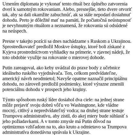
Umením diplomata je vykonať tento rituál bez úplného zatvorenia
dverí k samotným rokovaniam. Alebo, presnejšie, tieto dvere otvoriť
tak, aby sa dali okamžite zabuchnúť, ak sa stále nepodarí dosiahnuť
dohodu. Preto je dôležité mať na pamäti, že počiatočná neústupnosť
je nevyhnutným rituálom a neznamená, že rokovania sú odsúdené
na neúspech.
Presne v takejto pozícii sa dnes nachádzame s Ruskom a Ukrajinou.
Sprostredkovateľ predložil Moskve ústupky, ktoré boli získané z
Kyjeva prostredníctvom vyhliadky na prímerie, v zjavnej nádeji, že
toto obdobie využije na rokovanie o mierovej dohode.
Putin zareagoval, ako keby uvádzal do praxe body z učebnice
ideálneho ruského vyjednávača. Ten, celkom predvídateľne,
americký návrh neodmietol; Navyše opatrne naznačil principiálnu
dohodu, no zároveň predložil podmienky, ktoré výrazne zmenili
potenciálnu dohodu v prospech jeho krajiny.
Týmto spôsobom ruský líder dosiahol dva ciele: na jednej strane
môže prejaviť svoju dobrú vôľu vo Washingtone, kde vládne
mocný, citlivý a nepredvídateľný vodca; na druhej strane testuje
Trumpovu administratívu, aby zistil, do akej miery bude súhlasiť s
jeho požiadavkami. A v tomto zmysle má Putin dôvod na
optimizmus vzhľadom na to, ako kruto a odmietavo sa Trumpova
administratíva donedávna správala k Ukrajine.