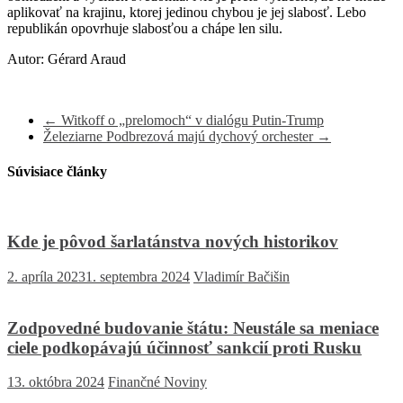
aplikovať na krajinu, ktorej jedinou chybou je jej slabosť. Lebo
republikán opovrhuje slabosťou a chápe len silu.
Autor: Gérard Araud
←
Witkoff o „prelomoch“ v dialógu Putin-Trump
Železiarne Podbrezová majú dychový orchester
→
Súvisiace články
Kde je pôvod šarlatánstva nových historikov
2. apríla 2023
1. septembra 2024
Vladimír Bačišin
Zodpovedné budovanie štátu: Neustále sa meniace
ciele podkopávajú účinnosť sankcií proti Rusku
13. októbra 2024
Finančné Noviny