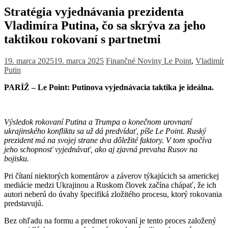
Stratégia vyjednávania prezidenta
Vladimíra Putina, čo sa skrýva za jeho
taktikou rokovaní s partnetmi
19. marca 2025
19. marca 2025
Finančné Noviny
Le Point
,
Vladimír
Putin
PARÍŽ – Le Point: Putinova vyjednávacia taktika je ideálna.
Výsledok rokovaní Putina a Trumpa o konečnom urovnaní
ukrajinského konfliktu sa už dá predvídať, píše Le Point. Ruský
prezident má na svojej strane dva dôležité faktory. V tom spočíva
jeho schopnosť vyjednávať, ako aj zjavná prevaha Rusov na
bojisku.
Pri čítaní niektorých komentárov a záverov týkajúcich sa americkej
mediácie medzi Ukrajinou a Ruskom človek začína chápať, že ich
autori neberú do úvahy špecifiká zložitého procesu, ktorý rokovania
predstavujú.
Bez ohľadu na formu a predmet rokovaní je tento proces založený