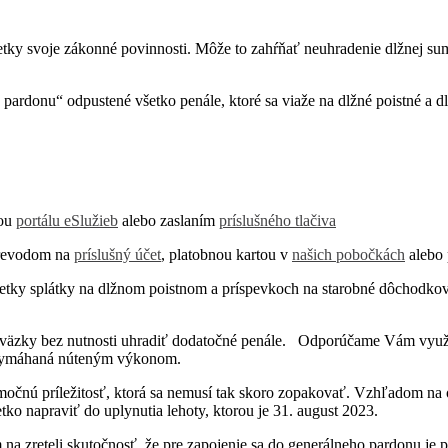
i všetky svoje zákonné povinnosti. Môže to zahŕňať neuhradenie dlžnej
ardonu“ odpustené všetko penále, ktoré sa viaže na dlžné poistné a d
cou
portálu eSlužieb
alebo zaslaním
príslušného tlačiva
revodom na
príslušný účet
, platobnou kartou v
našich pobočkách
alebo 
splátky na dlžnom poistnom a príspevkoch na starobné dôchodkové sp
áväzky bez nutnosti uhradiť dodatočné penále. Odporúčame Vám využiť 
s vymáhaná núteným výkonom.
ýnimočnú príležitosť, ktorá sa nemusí tak skoro zopakovať. Vzhľadom 
etko napraviť do uplynutia lehoty, ktorou je 31. august 2023.
na zreteli skutočnosť, že pre zapojenie sa do generálneho pardonu je 