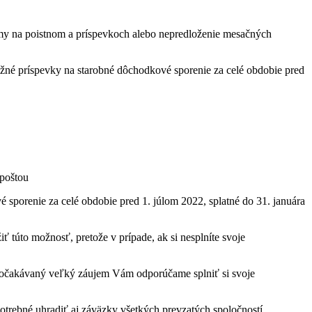
 sumy na poistnom a príspevkoch alebo nepredloženie mesačných
lžné príspevky na starobné dôchodkové sporenie za celé obdobie pred
poštou
orenie za celé obdobie pred 1. júlom 2022, splatné do 31. januára
túto možnosť, pretože v prípade, ak si nesplníte svoje
na očakávaný veľký záujem Vám odporúčame splniť si svoje
potrebné uhradiť aj záväzky všetkých prevzatých spoločností.