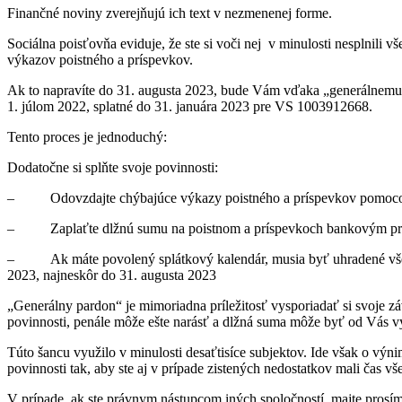
Finančné noviny zverejňujú ich text v nezmenenej forme.
Sociálna poisťovňa eviduje, že ste si voči nej v minulosti nesplnil
výkazov poistného a príspevkov.
Ak to napravíte do 31. augusta 2023, bude Vám vďaka „generálnemu p
1. júlom 2022, splatné do 31. januára 2023 pre VS 1003912668.
Tento proces je jednoduchý:
Dodatočne si splňte svoje povinnosti:
– Odovzdajte chýbajúce výkazy poistného a príspevkov pomo
– Zaplaťte dlžnú sumu na poistnom a príspevkoch bankovým p
– Ak máte povolený splátkový kalendár, musia byť uhradené všetky 
2023, najneskôr do 31. augusta 2023
„Generálny pardon“ je mimoriadna príležitosť vysporiadať si svoje z
povinnosti, penále môže ešte narásť a dlžná suma môže byť od Vá
Túto šancu využilo v minulosti desaťtisíce subjektov. Ide však o v
povinnosti tak, aby ste aj v prípade zistených nedostatkov mali čas vš
V prípade, ak ste právnym nástupcom iných spoločností, majte prosím 