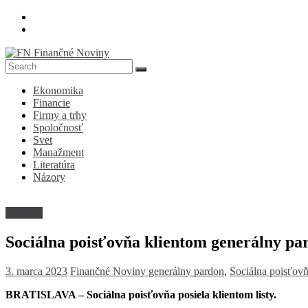
Skip
to
content
FN
Ekonomika
Finančné
Financie
Noviny
Firmy a trhy
Spoločnosť
Denník
Svet
o
Manažment
ekonomike
Literatúra
a
Názory
spoločnosti
Financie
Sociálna poisťovňa klientom generálny pa
3. marca 2023
Finančné Noviny
generálny pardon
,
Sociálna poisťov
BRATISLAVA – Sociálna poisťovňa posiela klientom listy.