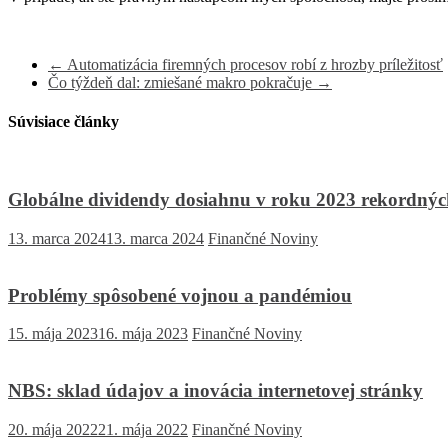
←
Automatizácia firemných procesov robí z hrozby príležitosť
Čo týždeň dal: zmiešané makro pokračuje
→
Súvisiace články
Globálne dividendy dosiahnu v roku 2023 rekordných
13. marca 2024
13. marca 2024
Finančné Noviny
Problémy spôsobené vojnou a pandémiou
15. mája 2023
16. mája 2023
Finančné Noviny
NBS: sklad údajov a inovácia internetovej stránky
20. mája 2022
21. mája 2022
Finančné Noviny