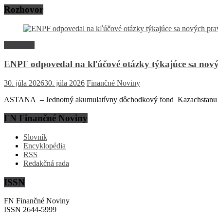
Rozhovor
Rozhovor
ENPF odpovedal na kľúčové otázky týkajúce sa nový
30. júla 2026
30. júla 2026
Finančné Noviny
ASTANA – Jednotný akumulatívny dôchodkový fond Kazachstanu (EN
FN Finančné Noviny
Slovník
Encyklopédia
RSS
Redakčná rada
ISSN
FN Finančné Noviny
ISSN 2644-5999