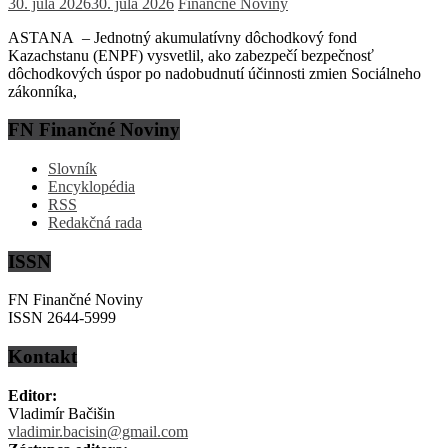
30. júla 2026
30. júla 2026
Finančné Noviny
ASTANA – Jednotný akumulatívny dôchodkový fond
Kazachstanu (ENPF) vysvetlil, ako zabezpečí bezpečnosť
dôchodkových úspor po nadobudnutí účinnosti zmien Sociálneho
zákonníka,
FN Finančné Noviny
Slovník
Encyklopédia
RSS
Redakčná rada
ISSN
FN Finančné Noviny
ISSN 2644-5999
Kontakt
Editor:
Vladimír Bačišin
vladimir.bacisin@gmail.com