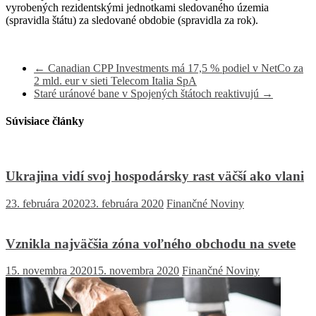
vyrobených rezidentskými jednotkami sledovaného územia
(spravidla štátu) za sledované obdobie (spravidla za rok).
←
Canadian CPP Investments má 17,5 % podiel v NetCo za
2 mld. eur v sieti Telecom Italia SpA
Staré uránové bane v Spojených štátoch reaktivujú
→
Súvisiace články
Ukrajina vidí svoj hospodársky rast väčší ako vlani
23. februára 2020
23. februára 2020
Finančné Noviny
Vznikla najväčšia zóna voľného obchodu na svete
15. novembra 2020
15. novembra 2020
Finančné Noviny