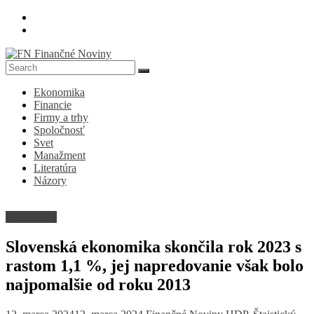
Skip
to
content
FN
Ekonomika
Finančné
Financie
Noviny
Firmy a trhy
Spoločnosť
Denník
Svet
o
Manažment
ekonomike
Literatúra
a
Názory
spoločnosti
Ekonomika
Slovenská ekonomika skončila rok 2023 s
rastom 1,1 %, jej napredovanie však bolo
najpomalšie od roku 2013