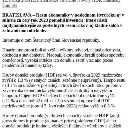
12. marca 2024
12. marca 2024
Finančné Noviny
HDP
,
Štaistický
úrad SR
BRATISLAVA – Rastu ekonomiky v poslednom štvrťroku aj v
súhrne za celý rok 2023 pomohli investície, ktoré rástli
najdynamickejšie za posledných osem rokov, aj kladné saldo v
zahraničnom obchode.
Informuje o tom Štatistický úrad Slovenskej republiky.
Hnacím motorom boli aj vyššie výkony odvetví, najmä priemyslu,
obchodu a stavebníctva. Naopak, ekonomiku brzdil pokles spotreby
domácností, vysoká inflácia ich donútila šetriť viac ako počas
pandémie či finančnej krízy.
Hrubý domáci produkt (HDP) sa vo 4. štvrťroku 2023 medziročne
zvýšil o 1,3 % (v stálych cenách, sezónne neupravený). Tempo rastu
nad 1 % sa udržalo v posledných troch štvrťrokoch roka, pričom v
závere roka ekonomická výkonnosť rástla druhým najvyšším
tempom. Objem HDP v bežných cenách bol medziročne vyšší
o 11 % a dosiahol 32 mld. eur. Po sezónnej úprave bol HDP
medzikvartálne (oproti 3. štvrťroku 2023) reálne vyšší o 0,3 %.
Hrubý domáci produkt (v trhových cenách), skrátene
HDP
(angl.
gross domestic product (at market prices), skrátene GDP) alebo
domáci produkt je hodnota všetkých finálnych výrobkov a služieb