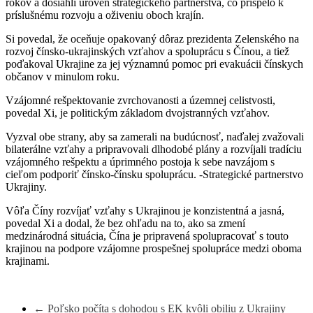
rokov a dosiahli úroveň strategického partnerstva, čo prispelo k
príslušnému rozvoju a oživeniu oboch krajín.
Si povedal, že oceňuje opakovaný dôraz prezidenta Zelenského na
rozvoj čínsko-ukrajinských vzťahov a spoluprácu s Čínou, a tiež
poďakoval Ukrajine za jej významnú pomoc pri evakuácii čínskych
občanov v minulom roku.
Vzájomné rešpektovanie zvrchovanosti a územnej celistvosti,
povedal Xi, je politickým základom dvojstranných vzťahov.
Vyzval obe strany, aby sa zamerali na budúcnosť, naďalej zvažovali
bilaterálne vzťahy a pripravovali dlhodobé plány a rozvíjali tradíciu
vzájomného rešpektu a úprimného postoja k sebe navzájom s
cieľom podporiť čínsko-čínsku spoluprácu. -Strategické partnerstvo
Ukrajiny.
Vôľa Číny rozvíjať vzťahy s Ukrajinou je konzistentná a jasná,
povedal Xi a dodal, že bez ohľadu na to, ako sa zmení
medzinárodná situácia, Čína je pripravená spolupracovať s touto
krajinou na podpore vzájomne prospešnej spolupráce medzi oboma
krajinami.
←
Poľsko počíta s dohodou s EK kvôli obiliu z Ukrajiny