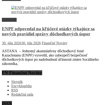
Rozhovor
ENPF odpovedal na kľúčové otázky týkajúce sa
nových pravidiel správy dôchodkových úspor
30. júla 2026
30. júla 2026
Finančné Noviny
ASTANA – Jednotný akumulatívny dôchodkový fond
Kazachstanu (ENPF) vysvetlil, ako zabezpečí bezpečnosť
dôchodkových úspor po nadobudnutí účinnosti zmien Sociálneho
zákonníka,
FN Finančné Noviny
Slovník
Encyklopédia
RSS
Redakčná rada
ISSN