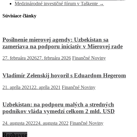
Medzinárodné investičné fórum v Taškente
→
Súvisiace články
Posilnenie mierovej agendy: Uzbekistan sa
zameriava na podporu iniciatív v Mierovej rade
27. februára 2026
27. februára 2026
Finančné Noviny
Vladimír Zelenskij hovoril s Eduardom Hegerom
21. apríla 2021
22. apríla 2021
Finančné Noviny
Uzbekistan: na podporu malých a stredných
podnikov vláda vymedzí celkom 2 mld. USD
24. augusta 2022
24. augusta 2022
Finančné Noviny
Rozhovor