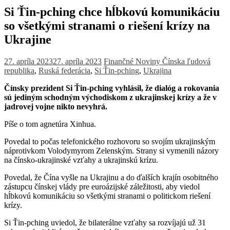
Si Ťin-pching chce hĺbkovú komunikáciu
so všetkými stranami o riešení krízy na
Ukrajine
27. apríla 2023
27. apríla 2023
Finančné Noviny
Čínska ľudová
republika
,
Ruská federácia
,
Si Ťin-pching
,
Ukrajina
Čínsky prezident Si Ťin-pching vyhlásil, že dialóg a rokovania
sú jediným schodným východiskom z ukrajinskej krízy a že v
jadrovej vojne nikto nevyhrá.
Píše o tom agnetúra Xinhua.
Povedal to počas telefonického rozhovoru so svojím ukrajinským
náprotivkom Volodymyrom Zelenským. Strany si vymenili názory
na čínsko-ukrajinské vzťahy a ukrajinskú krízu.
Povedal, že Čína vyšle na Ukrajinu a do ďalších krajín osobitného
zástupcu čínskej vlády pre euroázijské záležitosti, aby viedol
hĺbkovú komunikáciu so všetkými stranami o politickom riešení
krízy.
Si Ťin-pching uviedol, že bilaterálne vzťahy sa rozvíjajú už 31