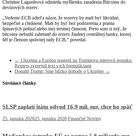
Christine Lagardeová odmietla myšlienku zaradenia Bitcoinu do
devízových rezerv.
„Vedenie ECB zdieľa názor, že rezervy by mali byť likvidné,
bezpečné a chránené. Mali by byť bez podozrenia z prania
špinavých peňazí alebo inej trestnej činnosti. Preto som si istý, že
bitcoiny nebudú zahrnuté do rezerv žiadnej centrálnej banky, ktorej
šéf je členom správnej rady ECB,“ povedal.
←
Ukrajina a Európa reagujú na Trumpovu mierovú ponuku:
Reuters zverejnil text s ich formuláciami
Donald Trump: Sme blízko dohode o Ukrajine
→
Súvisiace články
SLSP zaplatí štátu odvod 16,9 mil. eur, chce ho späť
25. januára 2020
25. januára 2020
Finančné Noviny
Maďarsko: ústupky EÚ za pomoc 5,8 miliardy eur