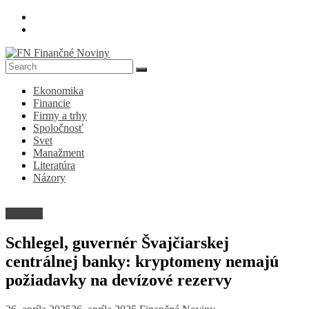
Skip
to
content
FN
Ekonomika
Finančné
Financie
Noviny
Firmy a trhy
Spoločnosť
Denník
Svet
o
Manažment
ekonomike
Literatúra
a
Názory
spoločnosti
Financie
Schlegel, guvernér Švajčiarskej
centrálnej banky: kryptomeny nemajú
požiadavky na devízové ​​rezervy