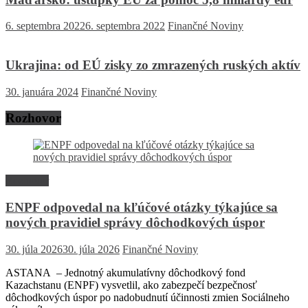
6. septembra 2022
6. septembra 2022
Finančné Noviny
Ukrajina: od EÚ zisky zo zmrazených ruských aktív
30. januára 2024
Finančné Noviny
Rozhovor
Rozhovor
ENPF odpovedal na kľúčové otázky týkajúce sa
nových pravidiel správy dôchodkových úspor
30. júla 2026
30. júla 2026
Finančné Noviny
ASTANA – Jednotný akumulatívny dôchodkový fond
Kazachstanu (ENPF) vysvetlil, ako zabezpečí bezpečnosť
dôchodkových úspor po nadobudnutí účinnosti zmien Sociálneho