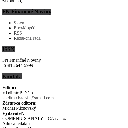
zákonníka,
FN Finančné Noviny
Slovník
Encyklopédia
RSS
Redakčná rada
ISSN
FN Finančné Noviny
ISSN 2644-5999
Kontakt
Editor:
Vladimír Bačišin
vladimir.bacisin@gmail.com
Zástupca editora:
Michal Púchovský
Vydavateľ:
COMENIUS ANALYTICA s. r. o.
Adresa redakcie: