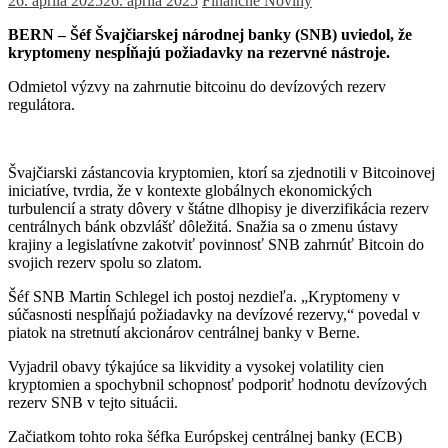
26. apríla 2025
26. apríla 2025
Finančné Noviny
BERN – Šéf Švajčiarskej národnej banky (SNB) uviedol, že
kryptomeny nespĺňajú požiadavky na rezervné nástroje.
Odmietol výzvy na zahrnutie bitcoinu do devízových rezerv
regulátora.
Švajčiarski zástancovia kryptomien, ktorí sa zjednotili v Bitcoinovej
iniciatíve, tvrdia, že v kontexte globálnych ekonomických
turbulencií a straty dôvery v štátne dlhopisy je diverzifikácia rezerv
centrálnych bánk obzvlášť dôležitá. Snažia sa o zmenu ústavy
krajiny a legislatívne zakotviť povinnosť SNB zahrnúť Bitcoin do
svojich rezerv spolu so zlatom.
Šéf SNB Martin Schlegel ich postoj nezdieľa. „Kryptomeny v
súčasnosti nespĺňajú požiadavky na devízové ​​rezervy,“ povedal v
piatok na stretnutí akcionárov centrálnej banky v Berne.
Vyjadril obavy týkajúce sa likvidity a vysokej volatility cien
kryptomien a spochybnil schopnosť podporiť hodnotu devízových
rezerv SNB v tejto situácii.
Začiatkom tohto roka šéfka Európskej centrálnej banky (ECB)