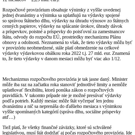
Rozpočtové provizórium obsahuje výnimky z vyššie uvedenej
jednej dvanástiny a výnimka sa uplatňujú na výdavky spojené
so správou štátneho dlhu, výdavky na úhradu výnosov zo štátnych
cenných papierov, výdavky na splácanie úrokov, úhrady dávok
a príspevkov, poistné a príspevky do poisťovní za zamestnancov
štátu, odvody do rozpočtu EÚ, prostriedky mechanizmu Plánu
obnovy a odolnosti. Neznamená to však, že tieto výdavky môžu byť
v provizóriu neobmedzené, stále platí obmedzenie na celkové
výdavky výdavkovou obálkou roka 2022 t.j. 27 mld. eur. Znamená
to, že tieto výdavky v danom mesiaci môžu byť viac ako 1/12.
Mechanizmus rozpočtového provizória je tak jasne daný. Minister
môže iba raz na začiatku roka stanoviť jednotlivé limity a nemôže
uplatňovať flexibilitu, ktorú ponúka zákon o rozpočtových
pravidlách. V takomto prípade nie je možné presúvať výdavky
podľa potrieb. Každý mesiac môže štát vyčerpať len jednu
dvanástinu a nič sa neprenáša do ďalšieho mesiaca s výnimkou
vyššie spomínaných kategórií (správa dlhu, sociálne príspevky
atď…)
Tiež platí, že všetky finančné záväzky, ktoré sú schválené
legislatívou, musí štát dodržať aj počas rozpočtového provizória. Ide