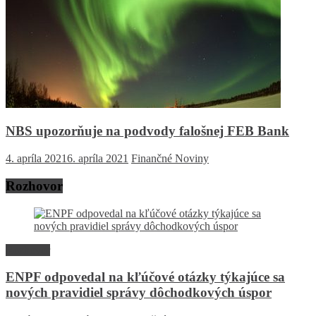
NBS upozorňuje na podvody falošnej FEB Bank
4. apríla 2021
6. apríla 2021
Finančné Noviny
Rozhovor
Rozhovor
ENPF odpovedal na kľúčové otázky týkajúce sa
nových pravidiel správy dôchodkových úspor