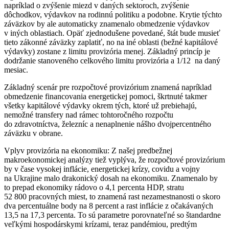
napríklad o zvýšenie miezd v daných sektoroch, zvýšenie
dôchodkov, výdavkov na rodinnú politiku a podobne. Krytie týchto
záväzkov by ale automaticky znamenalo obmedzenie výdavkov
v iných oblastiach. Opäť zjednodušene povedané, štát bude musieť
tieto zákonné záväzky zaplatiť, no na iné oblasti (bežné kapitálové
výdavky) zostane z limitu provizória menej. Základný princíp je
dodržanie stanoveného celkového limitu provizória a 1/12 na daný
mesiac.
Základný scenár pre rozpočtové provizórium znamená napríklad
obmedzenie financovania energetickej pomoci, škrtnuté takmer
všetky kapitálové výdavky okrem tých, ktoré už prebiehajú,
nemožné transfery nad rámec tohtoročného rozpočtu
do zdravotníctva, železníc a nenaplnenie nášho dvojpercentného
záväzku v obrane.
Vplyv provizória na ekonomiku: Z našej predbežnej
makroekonomickej analýzy tiež vyplýva, že rozpočtové provizórium
by v čase vysokej inflácie, energetickej krízy, covidu a vojny
na Ukrajine malo drakonický dosah na ekonomiku. Znamenalo by
to prepad ekonomiky rádovo o 4,1 percenta HDP, stratu
52 800 pracovných miest, to znamená rast nezamestnanosti o skoro
dva percentuálne body na 8 percent a rast inflácie z očakávaných
13,5 na 17,3 percenta. To sú parametre porovnateľné so štandardne
veľkými hospodárskymi krízami, teraz pandémiou, predtým