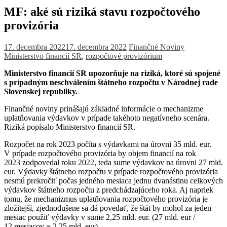
MF: aké sú riziká stavu rozpočtového
provizória
17. decembra 2022
17. decembra 2022
Finančné Noviny
Ministerstvo financií SR
,
rozpočtové provizórium
Ministerstvo financií SR upozorňuje na riziká, ktoré sú spojené
s prípadným neschválením štátneho rozpočtu v Národnej rade
Slovenskej republiky.
Finančné noviny prinášajú základné informácie o mechanizme
uplatňovania výdavkov v prípade takéhoto negatívneho scenára.
Riziká popísalo Ministerstvo financií SR.
Rozpočet na rok 2023 počíta s výdavkami na úrovni 35 mld. eur.
V prípade rozpočtového provizória by objem financií na rok
2023 zodpovedal roku 2022, teda sume výdavkov na úrovni 27 mld.
eur. Výdavky štátneho rozpočtu v prípade rozpočtového provizória
nesmú prekročiť počas jedného mesiaca jednu dvanástinu celkových
výdavkov štátneho rozpočtu z predchádzajúceho roka. Aj napriek
tomu, že mechanizmus uplatňovania rozpočtového provizória je
zložitejší, zjednodušene sa dá povedať, že štát by mohol za jeden
mesiac použiť výdavky v sume 2,25 mld. eur. (27 mld. eur /
12 mesiacov = 2,25 mld. eur).