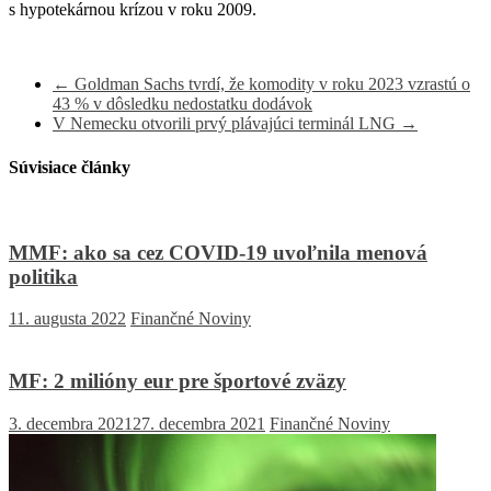
s hypotekárnou krízou v roku 2009.
←
Goldman Sachs tvrdí, že komodity v roku 2023 vzrastú o
43 % v dôsledku nedostatku dodávok
V Nemecku otvorili prvý plávajúci terminál LNG
→
Súvisiace články
MMF: ako sa cez COVID-19 uvoľnila menová
politika
11. augusta 2022
Finančné Noviny
MF: 2 milióny eur pre športové zväzy
3. decembra 2021
27. decembra 2021
Finančné Noviny