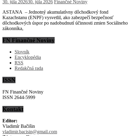
30. júla 2026
30. júla 2026
Finančné Noviny
ASTANA – Jednotný akumulatívny dôchodkový fond
Kazachstanu (ENPF) vysvetlil, ako zabezpečí bezpečnosť
dôchodkových úspor po nadobudnutí účinnosti zmien Sociálneho
zákonníka,
FN Finančné Noviny
Slovník
Encyklopédia
RSS
Redakčná rada
ISSN
FN Finančné Noviny
ISSN 2644-5999
Kontakt
Editor:
Vladimír Bačišin
vladimir.bacisin@gmail.com