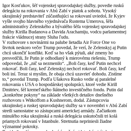
Igor Kosťukov, šéf vojenskej spravodajskej služby, povedie ruskú
delegáciu na rokovania v Abú Zabí v piatok a sobotu.
Vysoký
ukrajinský predstaviteľ zúčastňujúci sa rokovaní uviedol, že Kyjev
vyšle svojho hlavného vyjednávača Rustema Umerova, šéfa
administratívy Zelenského a bývalého šéfa vojenskej spravodajskej
služby Kirilla Budanova a Davida Arachamiju, vodcu parlamentnej
frakcie vládnucej strany Sluha ľudu.
V rozhovore s novinármi na palube lietadla Air Force One vo
štvrtok neskoro večer Trump povedal, že verí, že Zelenskyj aj Putin
chcú ukončiť konflikt.
Keď sa ho však pýtali, aké zmeny ho
presvedčili, že Putin je odhodlaný k mierovému riešeniu, Trump
odpovedal, že „nič sa nezmenilo“.
„Boli časy, keď Putin nechcel
rokovať. Boli časy, keď Zelenskyj nechcel rokovať. Boli časy, keď
boli iní. Teraz si myslím, že obaja chcú uzavrieť dohodu. Zistíme
to,“ povedal Trump.
Podľa Ušakova Rusko vedie aj paralelné
rokovania s USA o hospodárskej spolupráci, ktoré vedie Kirill
Dmitriev, šéf kremeľského štátneho investičného fondu.
Putin dal
„konkrétne pokyny“ na základe všetkých detailov dnešného
rozhovoru s Witkoffom a Kushnerom, dodal.
Zástupcovia
ukrajinskej a ruskej spravodajskej služby sa v novembri v Abú Zabí
stretli samostatne so zástupcami americkej armády.
Začiatkom
minulého roka ukrajinská a ruská delegácia uskutočnili tri kolá
priamych rokovaní v Istanbule.
Stretnutia nepriniesli žiadne
významné pokroky.