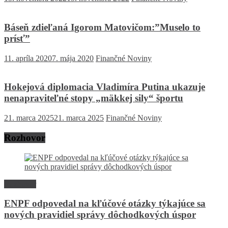
Báseň zdieľaná Igorom Matovičom:”Muselo to
prísť”
11. apríla 2020
7. mája 2020
Finančné Noviny
Hokejová diplomacia Vladimíra Putina ukazuje
nenapraviteľné stopy „mäkkej sily“ športu
21. marca 2025
21. marca 2025
Finančné Noviny
Rozhovor
Rozhovor
ENPF odpovedal na kľúčové otázky týkajúce sa
nových pravidiel správy dôchodkových úspor