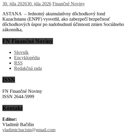
30. júla 2026
30. júla 2026
Finančné Noviny
ASTANA – Jednotný akumulatívny dôchodkový fond
Kazachstanu (ENPF) vysvetlil, ako zabezpečí bezpečnosť
dôchodkových úspor po nadobudnutí účinnosti zmien Sociálneho
zákonníka,
FN Finančné Noviny
Slovník
Encyklopédia
RSS
Redakčná rada
ISSN
FN Finančné Noviny
ISSN 2644-5999
Kontakt
Editor:
Vladimír Bačišin
vladimir.bacisin@gmail.com