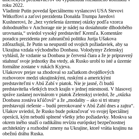
roku 2022.
Vladimir Putin povedal špeciálnemu vyslancovi USA Stevovi
Witkoffovi a zaťovi prezidenta Donalda Trumpa Jaredovi
Kushnerovi, že „bez vyriešenia územnej otázky podľa vzorca
dohodnutého v Anchorage nie je nádej na dosiahnutie dlhodobého
urovnania,“ uviedol vysoký predstaviteľ Kremľa.
Komentáre
poradcu prezidenta pre zahraničnú politiku Jurija Ušakova
zdôrazňujú, že Putin sa neupustil od svojich požiadaviek, aby sa
Ukrajina vzdala východného Donbasu.
Volodymyr Zelenskyj
vyhlásil, že vzdanie sa Donbasu je červená čiara a že je pripravený
stiahnuť svoje jednotky iba vtedy, ak Rusko urobí to isté a územie
formálne zostane v rukách Kyjeva.
Ušakovov prejav sa zhodoval so začiatkom dvojdňových
rozhovorov medzi ukrajinskými, ruskými a americkými
predstaviteľmi v Abú Zabí v piatok.
Nie je jasné, či budú
predstavitelia všetkých troch krajín v jednej miestnosti.
V hlasovej
správe zaslanej novinárom v piatok Zelenskyj uviedol, že „otázka
Donbasu zostáva kľúčová“ a že „modality – ako si tri strany
predstavujú riešenie – budú prerokované v Abú Zabí dnes a zajtra“.
Ušakov uviedol, že Rusko bude pokračovať vo svojej špeciálnej
operácii, kým nebudú splnené všetky jeho požiadavky.
Moskva sa
okrem iného snaží o radikálnu revíziu európskej bezpečnostnej
architektúry a rozhodné zmeny na Ukrajine, ktoré vrátia krajinu na
obežnú dráhu Ruska.