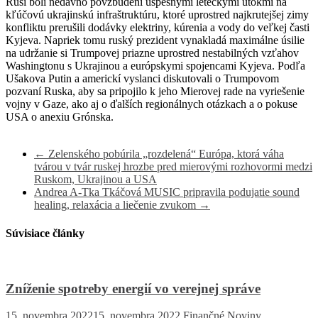
Rusi boli nedávno povzbudení úspešnými leteckými útokmi na
kľúčovú ukrajinskú infraštruktúru, ktoré uprostred najkrutejšej zimy
konfliktu prerušili dodávky elektriny, kúrenia a vody do veľkej časti
Kyjeva.
Napriek tomu ruský prezident vynakladá maximálne úsilie
na udržanie si Trumpovej priazne uprostred nestabilných vzťahov
Washingtonu s Ukrajinou a európskymi spojencami Kyjeva.
Podľa
Ušakova Putin a americkí vyslanci diskutovali o Trumpovom
pozvaní Ruska, aby sa pripojilo k jeho Mierovej rade na vyriešenie
vojny v Gaze, ako aj o ďalších regionálnych otázkach a o pokuse
USA o anexiu Grónska.
←
Zelenského pobúrila „rozdelená“ Európa, ktorá váha
tvárou v tvár ruskej hrozbe pred mierovými rozhovormi medzi
Ruskom, Ukrajinou a USA
Andrea A-Tka Tkáčová MUSIC pripravila podujatie sound
healing, relaxácia a liečenie zvukom
→
Súvisiace články
Zníženie spotreby energií vo verejnej správe
15. novembra 2022
15. novembra 2022
Finančné Noviny