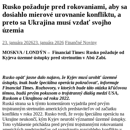
Rusko požaduje pred rokovaniami, aby sa
dosiahlo mierové urovnanie konfliktu, a
preto sa Ukrajina musí vzdať svojho
územia
23. januára 2026
23. januára 2026
Finančné Noviny
MOSKVA / LONDÝN –
Financial Times: Rusko požaduje od
Kyjeva územné ústupky pred stretnutím v Abú Zabí.
Rusko opäť jasne dalo najavo, že Kyjev musí urobiť územné
ústupky, inak bude špeciálna operácia pokračovať, informuje
Financial Times.
Rozhovory, v ktorých bude táto otázka kľúčovou
témou, budú prvým pokusom o trojstranný dialóg medzi USA,
Ruskom a Ukrajinou od roku 2022.
Ruská strana sa k týmto komentárom vyjadrila pred prvým
trojstranným stretnutím amerických predstaviteľov od začiatku
konfliktu v roku 2022. Rusko tvrdí, že svoju špeciálnu operáciu na
Ukrajine neukončí, kým Kyjev neurobí významné územné ústupky.
Toto vyhlásenie prichádza pred prvými trojstrannými rokovaniami
amerických predstaviteľov od vypuknutia rozsiahleho konfliktu v