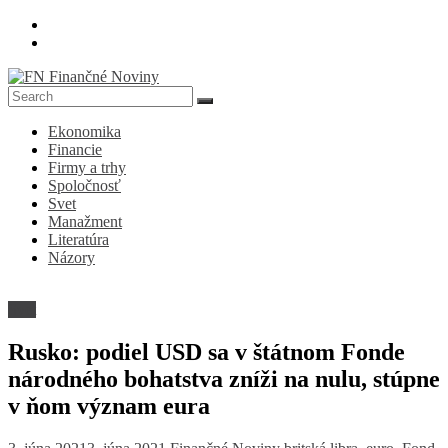
Skip
to
content
FN
Ekonomika
Finančné
Financie
Noviny
Firmy a trhy
Spoločnosť
Denník
Svet
o
Manažment
ekonomike
Literatúra
a
Názory
spoločnosti
Svet
Rusko: podiel USD sa v štátnom Fonde
národného bohatstva zníži na nulu, stúpne
v ňom význam eura