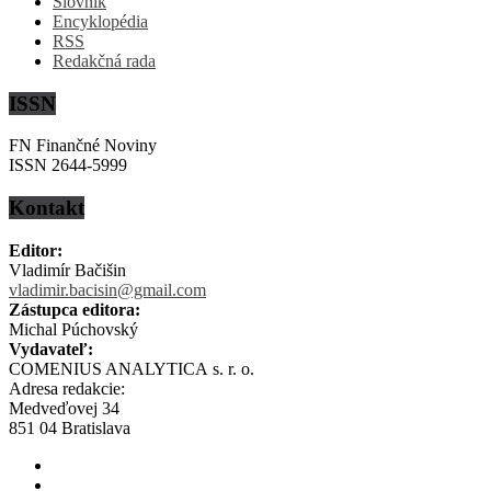
Slovník
Encyklopédia
RSS
Redakčná rada
ISSN
FN Finančné Noviny
ISSN 2644-5999
Kontakt
Editor:
Vladimír Bačišin
vladimir.bacisin@gmail.com
Zástupca editora:
Michal Púchovský
Vydavateľ:
COMENIUS ANALYTICA s. r. o.
Adresa redakcie:
Medveďovej 34
851 04 Bratislava