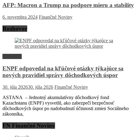
AFP: Macron a Trump na podpore mieru a stability
6. novembra 2024
Finančné Noviny
Rozhovor
Rozhovor
ENPF odpovedal na kľúčové otázky týkajúce sa
nových pravidiel správy dôchodkových úspor
30. júla 2026
30. júla 2026
Finančné Noviny
ASTANA – Jednotný akumulatívny dôchodkový fond
Kazachstanu (ENPF) vysvetlil, ako zabezpečí bezpečnosť
dôchodkových úspor po nadobudnutí účinnosti zmien Sociálneho
zákonníka,
FN Finančné Noviny