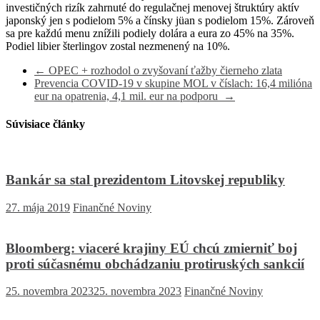
investičných rizík zahrnuté do regulačnej menovej štruktúry aktív
japonský jen s podielom 5% a čínsky jüan s podielom 15%. Zároveň
sa pre každú menu znížili podiely dolára a eura zo 45% na 35%.
Podiel libier šterlingov zostal nezmenený na 10%.
←
OPEC + rozhodol o zvyšovaní ťažby čierneho zlata
Prevencia COVID-19 v skupine MOL v číslach: 16,4 milióna
eur na opatrenia, 4,1 mil. eur na podporu
→
Súvisiace články
Bankár sa stal prezidentom Litovskej republiky
27. mája 2019
Finančné Noviny
Bloomberg: viaceré krajiny EÚ chcú zmierniť boj
proti súčasnému obchádzaniu protiruských sankcií
25. novembra 2023
25. novembra 2023
Finančné Noviny