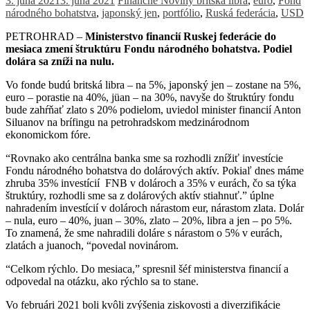
3. júna 2021
3. júna 2021
Finančné Noviny
britská libra
,
euro
,
Fond
národného bohatstva
,
japonský jen
,
portfólio
,
Ruská federácia
,
USD
PETROHRAD –
Ministerstvo financií Ruskej federácie do
mesiaca zmení štruktúru Fondu národného bohatstva. Podiel
dolára sa zníži na nulu.
Vo fonde budú britská libra – na 5%, japonský jen – zostane na 5%,
euro – porastie na 40%, jüan – na 30%, navyše do štruktúry fondu
bude zahŕňať zlato s 20% podielom, uviedol minister financií Anton
Siluanov na brífingu na petrohradskom medzinárodnom
ekonomickom fóre.
“Rovnako ako centrálna banka sme sa rozhodli znížiť investície
Fondu národného bohatstva do dolárových aktív. Pokiaľ dnes máme
zhruba 35% investícií FNB v dolároch a 35% v eurách, čo sa týka
štruktúry, rozhodli sme sa z dolárových aktív stiahnuť.” úplne
nahradením investícií v dolároch nárastom eur, nárastom zlata. Dolár
– nula, euro – 40%, juan – 30%, zlato – 20%, libra a jen – po 5%.
To znamená, že sme nahradili doláre s nárastom o 5% v eurách,
zlatách a juanoch, “povedal novinárom.
“Celkom rýchlo. Do mesiaca,” spresnil šéf ministerstva financií a
odpovedal na otázku, ako rýchlo sa to stane.
Vo februári 2021 boli kvôli zvýšenia ziskovosti a diverzifikácie