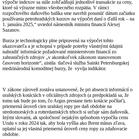
výpočte indexov sa stále zohľadňujú jednotlivé transakcie za ceny,
ktoré sú výrazne mimo všeobecného rozpätia. V rámci
rozpočtového daňového balíka sme navrhli posunúť dátum začiatku
používania petrohradských kurzov na výpočet daní o ďalší rok – na
1. januára 2025,“ uviedol námestník ministra financií Alexej
Sazanov.
Burza je technologicky plne pripravená na výpočet tohto
ukazovateľa a je schopná v prípade potreby vlastnými údajmi
nahradiť informácie požadované ministerstvom financií zo
zahraničných zdrojov „v akomkoľvek zákonom stanovenom
časovom horizonte“, uistila tlačová služba Sainkt Petersburgskej
medzinárodná komoditnej burzy, že vyvíja indikátor.
V zákone zároveň zostáva ustanovené, že pri absencii informácií o
uralských kotáciách v oficiálnych zdrojoch (a predpokladá sa, že
tomu tak bude po tom, čo Argus prestane tieto kotácie počítať),
priemerná úroveň cien uralskej ropy pre daň obdobie na
stredomorských a rotterdamských trhoch si určuje sám daňovník.
Inými slovami, ak spoločnosť nejakým spôsobom vypočíta cenu
Uralu v roku 2024 tak, aby bola vyššia ako Brent mínus zľava,
uplatní sa jej vlastná priemerná úroveň ceny ropy za zdaňovacie
obdobie.