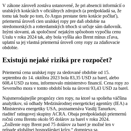
V zákone zároveň zostáva ustanovené, že pri absencii informácií o
uralských kotáciách v oficiálnych zdrojoch (a predpokladá sa, že
tomu tak bude po tom, čo Argus prestane tieto kotácie počítať),
priemerná úroveň cien uralskej ropy pre daň obdobie na
stredomorských a rotterdamských trhoch si určuje sám daňovník.
Inými slovami, ak spoločnosť nejakým spôsobom vypočíta cenu
Uralu v roku 2024 tak, aby bola vyššia ako Brent mínus zľava,
uplatní sa jej vlastná priemerná úroveň ceny ropy za zdaňovacie
obdobie.
Existujú nejaké riziká pre rozpočet?
Priemerná cena uralskej ropy za sledované obdobie od 15.
septembra do 14. októbra 2023 bola 83,35 USD za barel, alebo
608,4 USD za tonu, informovalo ministerstvo financií. Cena ropy zo
Severného mora v tomto období bola na úrovni 93,43 USD za barel.
Najsmerodajnejšie prognózy cien ropy, na ktoré sa spolieha väčšina
analytikov, sú odhady Medzinárodnej energetickej agentúry (IEA) a
Ministerstva energetiky USA, poznamenáva Vasilij Tanurkov,
riaditeľ ratingovej skupiny ACRA. Obaja predpokladajú priemernú
ročnú cenu Brentu okolo 95 dolárov za barel v roku 2024.
„Zníženie ropy Brent pod 75 dolárov za barel je možné len v
prípade globálnej hospodárskej krízy,“ domnieva sa.