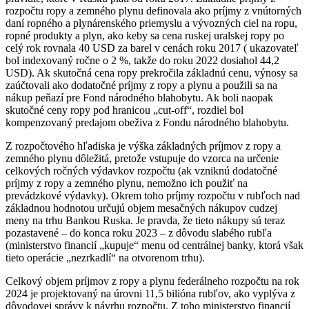
rozpočtu ropy a zemného plynu definovala ako príjmy z vnútorných
daní ropného a plynárenského priemyslu a vývozných ciel na ropu,
ropné produkty a plyn, ako keby sa cena ruskej uralskej ropy po
celý rok rovnala 40 USD za barel v cenách roku 2017 ( ukazovateľ
bol indexovaný ročne o 2 %, takže do roku 2022 dosiahol 44,2
USD). Ak skutočná cena ropy prekročila základnú cenu, výnosy sa
zaúčtovali ako dodatočné príjmy z ropy a plynu a použili sa na
nákup peňazí pre Fond národného blahobytu. Ak boli naopak
skutočné ceny ropy pod hranicou „cut-off“, rozdiel bol
kompenzovaný predajom obeživa z Fondu národného blahobytu.
Z rozpočtového hľadiska je výška základných príjmov z ropy a
zemného plynu dôležitá, pretože vstupuje do vzorca na určenie
celkových ročných výdavkov rozpočtu (ak vzniknú dodatočné
príjmy z ropy a zemného plynu, nemožno ich použiť na
prevádzkové výdavky). Okrem toho príjmy rozpočtu v rubľoch nad
základnou hodnotou určujú objem mesačných nákupov cudzej
meny na trhu Bankou Ruska. Je pravda, že tieto nákupy sú teraz
pozastavené – do konca roku 2023 – z dôvodu slabého rubľa
(ministerstvo financií „kupuje“ menu od centrálnej banky, ktorá však
tieto operácie „nezrkadlí“ na otvorenom trhu).
Celkový objem príjmov z ropy a plynu federálneho rozpočtu na rok
2024 je projektovaný na úrovni 11,5 bilióna rubľov, ako vyplýva z
dôvodovej správy k návrhu rozpočtu. Z toho ministerstvo financií