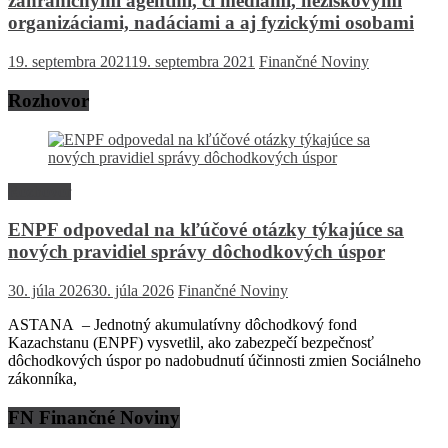
zahraničnými agentmi, či médiami, neziskovými
organizáciami, nadáciami a aj fyzickými osobami
19. septembra 2021
19. septembra 2021
Finančné Noviny
Rozhovor
Rozhovor
ENPF odpovedal na kľúčové otázky týkajúce sa
nových pravidiel správy dôchodkových úspor
30. júla 2026
30. júla 2026
Finančné Noviny
ASTANA – Jednotný akumulatívny dôchodkový fond
Kazachstanu (ENPF) vysvetlil, ako zabezpečí bezpečnosť
dôchodkových úspor po nadobudnutí účinnosti zmien Sociálneho
zákonníka,
FN Finančné Noviny