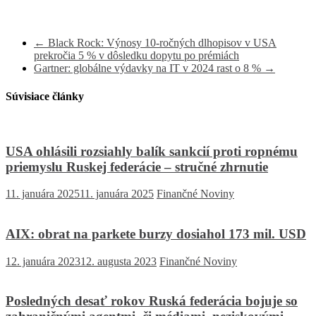
←
Black Rock: Výnosy 10-ročných dlhopisov v USA
prekročia 5 % v dôsledku dopytu po prémiách
Gartner: globálne výdavky na IT v 2024 rast o 8 %
→
Súvisiace články
USA ohlásili rozsiahly balík sankcií proti ropnému
priemyslu Ruskej federácie – stručné zhrnutie
11. januára 2025
11. januára 2025
Finančné Noviny
AIX: obrat na parkete burzy dosiahol 173 mil. USD
12. januára 2023
12. augusta 2023
Finančné Noviny
Posledných desať rokov Ruská federácia bojuje so