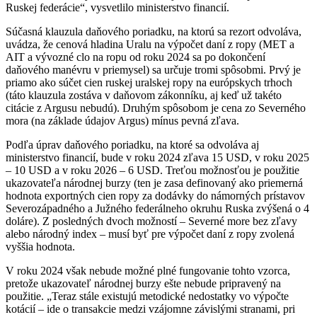
Ruskej federácie“, vysvetlilo ministerstvo financií.
Súčasná klauzula daňového poriadku, na ktorú sa rezort odvoláva,
uvádza, že cenová hladina Uralu na výpočet daní z ropy (MET a
AIT a vývozné clo na ropu od roku 2024 sa po dokončení
daňového manévru v priemysel) sa určuje tromi spôsobmi. Prvý je
priamo ako súčet cien ruskej uralskej ropy na európskych trhoch
(táto klauzula zostáva v daňovom zákonníku, aj keď už takéto
citácie z Argusu nebudú). Druhým spôsobom je cena zo Severného
mora (na základe údajov Argus) mínus pevná zľava.
Podľa úprav daňového poriadku, na ktoré sa odvoláva aj
ministerstvo financií, bude v roku 2024 zľava 15 USD, v roku 2025
– 10 USD a v roku 2026 – 6 USD. Treťou možnosťou je použitie
ukazovateľa národnej burzy (ten je zasa definovaný ako priemerná
hodnota exportných cien ropy za dodávky do námorných prístavov
Severozápadného a Južného federálneho okruhu Ruska zvýšená o 4
doláre). Z posledných dvoch možností – Severné more bez zľavy
alebo národný index – musí byť pre výpočet daní z ropy zvolená
vyššia hodnota.
V roku 2024 však nebude možné plné fungovanie tohto vzorca,
pretože ukazovateľ národnej burzy ešte nebude pripravený na
použitie. „Teraz stále existujú metodické nedostatky vo výpočte
kotácií – ide o transakcie medzi vzájomne závislými stranami, pri