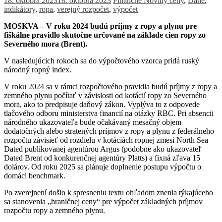
18. októbra 2023
18. októbra 2023
Finančné Noviny
ceny
,
Dane
,
indikátory
,
ropa
,
verejný rozpočet
,
výpočet
MOSKVA – V roku 2024 budú príjmy z ropy a plynu pre
fiškálne pravidlo skutočne určované na základe cien ropy zo
Severného mora (Brent).
V nasledujúcich rokoch sa do výpočtového vzorca pridá ruský
národný ropný index.
V roku 2024 sa v rámci rozpočtového pravidla budú príjmy z ropy a
zemného plynu počítať v závislosti od kotácií ropy zo Severného
mora, ako to predpisuje daňový zákon. Vyplýva to z odpovede
tlačového odboru ministerstva financií na otázky RBC. Pri absencii
národného ukazovateľa bude očakávaný mesačný objem
dodatočných alebo stratených príjmov z ropy a plynu z federálneho
rozpočtu závisieť od rozdielu v kotáciách ropnej zmesi North Sea
Dated publikovanej agentúrou Argus (podobne ako ukazovateľ
Dated Brent od konkurenčnej agentúry Platts) a fixná zľava 15
dolárov. Od roku 2025 sa plánuje doplnenie postupu výpočtu o
domáci benchmark.
Po zverejnení došlo k spresneniu textu ohľadom znenia týkajúceho
sa stanovenia „hraničnej ceny“ pre výpočet základných príjmov
rozpočtu ropy a zemného plynu.