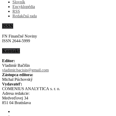
Slovník
Encyklopédia
RSS
Redakčná rada
ISSN
FN Finančné Noviny
ISSN 2644-5999
Kontakt
Editor:
Vladimír Bačišin
vladimir.bacisin@gmail.com
Zástupca editora:
Michal Púchovský
Vydavateľ:
COMENIUS ANALYTICA s. r. o.
Adresa redakcie:
Medveďovej 34
851 04 Bratislava