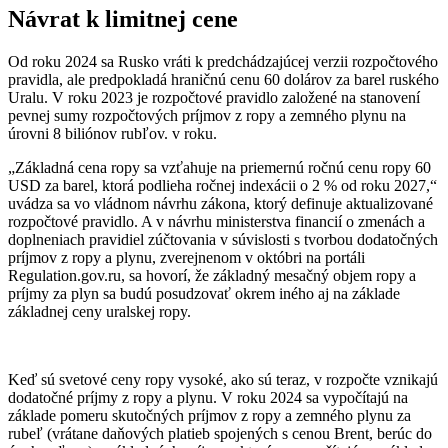
Návrat k limitnej cene
Od roku 2024 sa Rusko vráti k predchádzajúcej verzii rozpočtového
pravidla, ale predpokladá hraničnú cenu 60 dolárov za barel ruského
Uralu. V roku 2023 je rozpočtové pravidlo založené na stanovení
pevnej sumy rozpočtových príjmov z ropy a zemného plynu na
úrovni 8 biliónov rubľov. v roku.
„Základná cena ropy sa vzťahuje na priemernú ročnú cenu ropy 60
USD za barel, ktorá podlieha ročnej indexácii o 2 % od roku 2027,“
uvádza sa vo vládnom návrhu zákona, ktorý definuje aktualizované
rozpočtové pravidlo. A v návrhu ministerstva financií o zmenách a
doplneniach pravidiel zúčtovania v súvislosti s tvorbou dodatočných
príjmov z ropy a plynu, zverejnenom v októbri na portáli
Regulation.gov.ru, sa hovorí, že základný mesačný objem ropy a
príjmy za plyn sa budú posudzovať okrem iného aj na základe
základnej ceny uralskej ropy.
Keď sú svetové ceny ropy vysoké, ako sú teraz, v rozpočte vznikajú
dodatočné príjmy z ropy a plynu. V roku 2024 sa vypočítajú na
základe pomeru skutočných príjmov z ropy a zemného plynu za
rubeľ (vrátane daňových platieb spojených s cenou Brent, berúc do