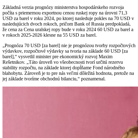
Základná verzia prognózy ministerstva hospodárskeho rozvoja
počíta s priemernou exportnou cenou ruskej ropy na úrovni 71,3
USD za barel v roku 2024, po ktorej nasleduje pokles na 70 USD v
nasledujúcich dvoch rokoch, pričom Bank of Russia predpokladá,
že cena za Cena uralskej ropy bude v roku 2024 60 USD za barel a
v rokoch 2025-2026 klesne na 55 USD za barel.
„Prognóza 70 USD [za barel] nie je prognózou tvorby rozpočtových
výdavkov, rozpočtové výdavky sa tvoria na základe 60 USD [za
barel],“ vysvetlil minister pre ekonomický rozvoj Maxim
Rešetnikov. „Táto úroveň vo všeobecnosti tvorí určitú rezervu
stability rozpočtu, na základe ktorej dopĺňame Fond národného
blahobytu. Zároveň je to pre nás veľmi dôležitá hodnota, pretože na
jej základe tvoríme obchodnú bilanciu,“ poznamenal.