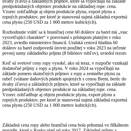
úvahy zľavu) a základných príjmov, ktoré sa vypočítajú na základe
predpokladaných objemov produkcie na základnej rope. cena.
Vzorec zohľadňuje aj objem produkcie plynu, export plynu a
ropných produktov, pre ktoré je stanovená najmä základná exportná
cena plynu (250 USD za 1 000 metrov kubických).
Rozhodnutie vrátiť sa k hraničnej cene 60 dolárov za barel má „viac
vysvetľujúci charakter“ v porovnaní s prístupom platným v roku
2023, uviedlo ministerstvo financií. Uralská cenová hladina 60
dolárov za barel zodpovedá úrovni použitej v roku 2023 na určenie
pevnej sumy základného príjmu (8 biliónov rubľov), uviedol rezort.
Keď sú svetové ceny ropy vysoké, ako sú teraz, v rozpočte vznikajú
dodatočné príjmy z ropy a plynu. V roku 2024 sa vypočítajú na
základe pomeru skutočných príjmov z ropy a zemného plynu za
rubeľ (vrátane daňových platieb spojených s cenou Brent, berúc do
úvahy zľavu) a základných príjmov, ktoré sa vypočítajú na základe
predpokladaných objemov produkcie na základnej rope. cena.
Vzorec zohľadňuje aj objem produkcie plynu, export plynu a
ropných produktov, pre ktoré je stanovená najmä základná exportná
cena plynu (250 USD za 1 000 metrov kubických).
Základná cena ropy alebo hraničná cena bola prítomná vo fiškálnom
pravidle, ktoré v Rusku platí od roku 2017. Základné príjmy z