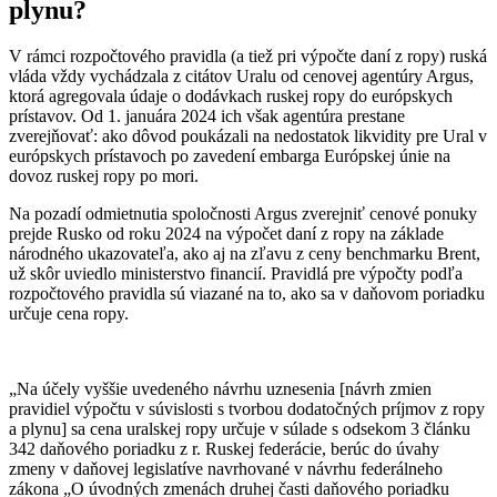
plynu?
V rámci rozpočtového pravidla (a tiež pri výpočte daní z ropy) ruská
vláda vždy vychádzala z citátov Uralu od cenovej agentúry Argus,
ktorá agregovala údaje o dodávkach ruskej ropy do európskych
prístavov. Od 1. januára 2024 ich však agentúra prestane
zverejňovať: ako dôvod poukázali na nedostatok likvidity pre Ural v
európskych prístavoch po zavedení embarga Európskej únie na
dovoz ruskej ropy po mori.
Na pozadí odmietnutia spoločnosti Argus zverejniť cenové ponuky
prejde Rusko od roku 2024 na výpočet daní z ropy na základe
národného ukazovateľa, ako aj na zľavu z ceny benchmarku Brent,
už skôr uviedlo ministerstvo financií. Pravidlá pre výpočty podľa
rozpočtového pravidla sú viazané na to, ako sa v daňovom poriadku
určuje cena ropy.
„Na účely vyššie uvedeného návrhu uznesenia [návrh zmien
pravidiel výpočtu v súvislosti s tvorbou dodatočných príjmov z ropy
a plynu] sa cena uralskej ropy určuje v súlade s odsekom 3 článku
342 daňového poriadku z r. Ruskej federácie, berúc do úvahy
zmeny v daňovej legislatíve navrhované v návrhu federálneho
zákona „O úvodných zmenách druhej časti daňového poriadku