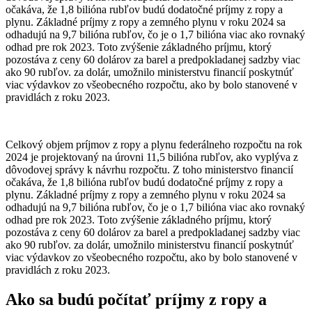
očakáva, že 1,8 bilióna rubľov budú dodatočné príjmy z ropy a
plynu. Základné príjmy z ropy a zemného plynu v roku 2024 sa
odhadujú na 9,7 bilióna rubľov, čo je o 1,7 bilióna viac ako rovnaký
odhad pre rok 2023. Toto zvýšenie základného príjmu, ktorý
pozostáva z ceny 60 dolárov za barel a predpokladanej sadzby viac
ako 90 rubľov. za dolár, umožnilo ministerstvu financií poskytnúť
viac výdavkov zo všeobecného rozpočtu, ako by bolo stanovené v
pravidlách z roku 2023.
Celkový objem príjmov z ropy a plynu federálneho rozpočtu na rok
2024 je projektovaný na úrovni 11,5 bilióna rubľov, ako vyplýva z
dôvodovej správy k návrhu rozpočtu. Z toho ministerstvo financií
očakáva, že 1,8 bilióna rubľov budú dodatočné príjmy z ropy a
plynu. Základné príjmy z ropy a zemného plynu v roku 2024 sa
odhadujú na 9,7 bilióna rubľov, čo je o 1,7 bilióna viac ako rovnaký
odhad pre rok 2023. Toto zvýšenie základného príjmu, ktorý
pozostáva z ceny 60 dolárov za barel a predpokladanej sadzby viac
ako 90 rubľov. za dolár, umožnilo ministerstvu financií poskytnúť
viac výdavkov zo všeobecného rozpočtu, ako by bolo stanovené v
pravidlách z roku 2023.
Ako sa budú počítať príjmy z ropy a