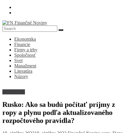
Skip
to
content
FN
Ekonomika
Finančné
Financie
Noviny
Firmy a trhy
Spoločnosť
Denník
Svet
o
Manažment
ekonomike
Literatúra
a
Názory
spoločnosti
Dlhé čitanie
Rusko: Ako sa budú počítať príjmy z
ropy a plynu podľa aktualizovaného
rozpočtového pravidla?