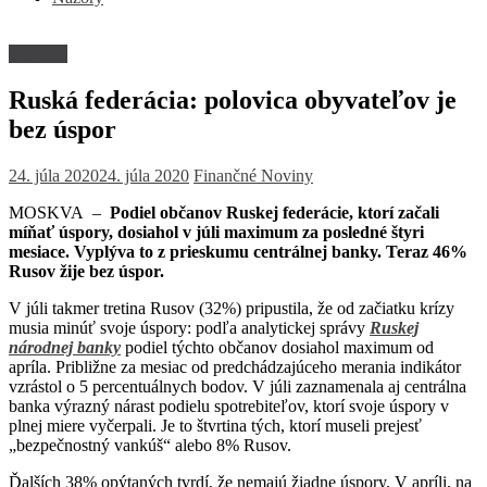
Financie
Ruská federácia: polovica obyvateľov je
bez úspor
24. júla 2020
24. júla 2020
Finančné Noviny
MOSKVA –
Podiel občanov Ruskej federácie, ktorí začali
míňať úspory, dosiahol v júli maximum za posledné štyri
mesiace. Vyplýva to z prieskumu centrálnej banky. Teraz 46%
Rusov žije bez úspor.
V júli takmer tretina Rusov (32%) pripustila, že od začiatku krízy
musia minúť svoje úspory: podľa analytickej správy
Ruskej
národnej banky
podiel týchto občanov dosiahol maximum od
apríla. Približne za mesiac od predchádzajúceho merania indikátor
vzrástol o 5 percentuálnych bodov. V júli zaznamenala aj centrálna
banka výrazný nárast podielu spotrebiteľov, ktorí svoje úspory v
plnej miere vyčerpali. Je to štvrtina tých, ktorí museli prejesť
„bezpečnostný vankúš“ alebo 8% Rusov.
Ďalších 38% opýtaných tvrdí, že nemajú žiadne úspory. V apríli, na