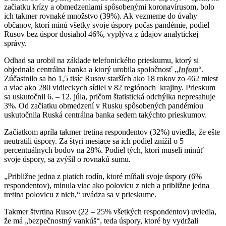
začiatku krízy a obmedzeniami spôsobenými koronavírusom, bolo
ich takmer rovnaké množstvo (39%). Ak vezmeme do úvahy
občanov, ktorí minú všetky svoje úspory počas pandémie, podiel
Rusov bez úspor dosiahol 46%, vyplýva z údajov analytickej
správy.
Odhad sa urobil na základe telefonického prieskumu, ktorý si
objednala centrálna banka a ktorý urobila spoločnosť „
Infom
“.
Zúčastnilo sa ho 1,5 tisíc Rusov starších ako 18 rokov zo 462 miest
a viac ako 280 vidieckych sídiel v 82 regiónoch krajiny. Prieskum
sa uskutočnil 6. – 12. júla, pričom štatistická odchýlka nepresahuje
3%. Od začiatku obmedzení v Rusku spôsobených pandémiou
uskutočnila Ruská centrálna banka sedem takýchto prieskumov.
Začiatkom apríla takmer tretina respondentov (32%) uviedla, že ešte
neutratili úspory. Za štyri mesiace sa ich podiel znížil o 5
percentuálnych bodov na 28%. Podiel tých, ktorí museli minúť
svoje úspory, sa zvýšil o rovnakú sumu.
„Približne jedna z piatich rodín, ktoré míňali svoje úspory (6%
respondentov), ​​minula viac ako polovicu z nich a približne jedna
tretina polovicu z nich,“ uvádza sa v prieskume.
Takmer štvrtina Rusov (22 – 25% všetkých respondentov) uviedla,
že má „bezpečnostný vankúš“, teda úspory, ktoré by vydržali