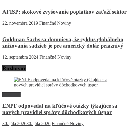
AFISP: skokové zvyšovanie poplatkov zaťaží sektor
22. novembra 2019
Finančné Noviny
Goldman Sachs sa domnieva, že cyklus globálneho
znižovania sadzieb je pre americký dolár priaznivý
12. septembra 2024
Finančné Noviny
Rozhovor
Rozhovor
ENPF odpovedal na kľúčové otázky týkajúce sa
nových pravidiel správy dôchodkových úspor
30. júla 2026
30. júla 2026
Finančné Noviny