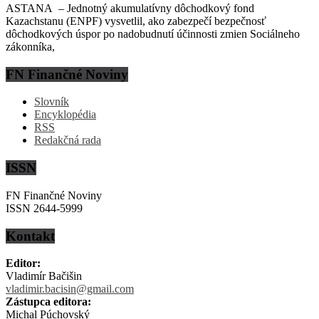
ASTANA – Jednotný akumulatívny dôchodkový fond
Kazachstanu (ENPF) vysvetlil, ako zabezpečí bezpečnosť
dôchodkových úspor po nadobudnutí účinnosti zmien Sociálneho
zákonníka,
FN Finančné Noviny
Slovník
Encyklopédia
RSS
Redakčná rada
ISSN
FN Finančné Noviny
ISSN 2644-5999
Kontakt
Editor:
Vladimír Bačišin
vladimir.bacisin@gmail.com
Zástupca editora:
Michal Púchovský