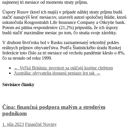
najmenej tri mesiace od momentu straty príjmu.
Úspory Rusov (ktorí ich majú) v prípade náhlej straty príjmu budú
stačiť nanajvýš šesť mesiacov, uzavreli autori spoločnej štúdie, ktorú
uskutočnila Rosgosstrakh Life Insurance Company a Otkrytie bank.
Potom asi pätina respondentov (21,2%) pripustila, že ich úspory
budú stačiť maximálne mesiac po tom, čo stratia svoje zárobky.
V druhom štvrťroku bol v Rusku zaznamenaný rekordný pokles
reálnych príjmov obyvateľstva. Podľa Štatistického úradu Ruskej
federácie toto číslo za tri mesiace od vrcholu pandémie kleslo o 8%,
čo sa nestalo od roku 1999.
←
Veľká Británia: investori sa otáčajú krajine chrbtom
Austrália: obyvatelia dostanú peniaze len tak
→
Súvisiace články
Čína: finančná podpora malým a stredným
podnikom
1. júla 2023
Finančné Noviny