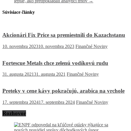
lepšie, ako predpokladali analytici trhov
→
Súvisiace články
Akcionári Fix Price sa premiestnili do Kazachstanu
10. novembra 2023
10. novembra 2023
Finančné Noviny
Fortescue Metals chce zelenú vodíkovú rudu
31. augusta 2021
31. augusta 2021
Finančné Noviny
Preteky v cene kávy pokračujú, arabica na vrchole
17. septembra 2024
17. septembra 2024
Finančné Noviny
Rozhovor