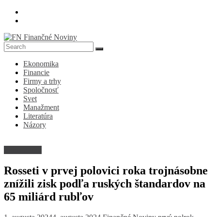
Skip
to
content
FN
Ekonomika
Finančné
Financie
Noviny
Firmy a trhy
Spoločnosť
Denník
Svet
o
Manažment
ekonomike
Literatúra
a
Názory
spoločnosti
Firmy a trhy
Rosseti v prvej polovici roka trojnásobne
znížili zisk podľa ruských štandardov na
65 miliárd rubľov