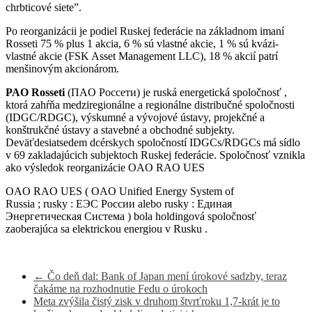
chrbticové siete”.
Po reorganizácii je podiel Ruskej federácie na základnom imaní
Rosseti 75 % plus 1 akcia, 6 % sú vlastné akcie, 1 % sú kvázi-
vlastné akcie (FSK Asset Management LLC), 18 % akcií patrí
menšinovým akcionárom.
PAO Rosseti
(ПAO Россети) je
ruská
energetická spoločnosť
,
ktorá zahŕňa medziregionálne a regionálne distribučné spoločnosti
(IDGC/RDGC), výskumné a vývojové ústavy, projekčné a
konštrukčné ústavy a stavebné a obchodné subjekty.
Deväťdesiatsedem dcérskych spoločností IDGCs/RDGCs má sídlo
v 69
zakladajúcich subjektoch
Ruskej federácie. Spoločnosť vznikla
ako výsledok reorganizácie OAO
RAO UES
OAO RAO UES ( OAO Unified Energy System of
Russia
;
rusky
:
ЕЭС России
alebo
rusky
:
Единая
Энергетическая Система
) bola holdingová spoločnosť
zaoberajúca sa
elektrickou energiou
v Rusku .
←
Čo deň dal: Bank of Japan mení úrokové sadzby, teraz
čakáme na rozhodnutie Fedu o úrokoch
Meta zvýšila čistý zisk v druhom štvrťroku 1,7-krát je to