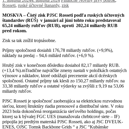
1. augusta 2024
4. augusta 2024
Finančné Noviny
prvý polrok
,
Rosseti
,
ruské účtovné štanardy
,
zisk
MOSKVA – Čistý zisk PJSC Rosseti podľa ruských účtovných
štandardov (RÚŠ) v januári až júni tohto roku predstavoval
65,24 miliardy rubľov (RUB), oproti 202,24 miliardy RUB
pred rokom.
Zisk sa tak znížil trojnásobne.
Príjmy spoločnosti dosiahli 176,78 miliardy rubľov. (+9,9%),
náklady na predaj – 94,6 miliárd rubľov. (+6,9 %).
Hrubý zisk v konečnom dôsledku dosiahol 82,17 miliardy RUB.
(+13,4 %).mTradične najväčšie zmeny nastali v položkách ostatných
výnosov a nákladov, ktoré odrážajú precenenie akcií dcérskych
spoločností. Ostatné príjmy tak klesli zo 150,27 miliardy rubľov. na
33,38 miliardy rubľov a ostatné výdavky sa zvýšili z 9,19 na 53,06
miliardy rubľov.
PJSC Rosseti je spoločnosť zaoberajúca sa elektrickou rozvodnou
sieťou, ktorej štruktúry riadia prenosové a distribučné siete. V roku
2023 bola dokončená reorganizácia sieťového holdingu, počas
ktorej sa k bývalej FGC UES (manažovala chrbticové siete – IF)
pripojila jej predtým materská PJSC Rosseti, ako aj JSC DVEUK-
ENES, OJSC Tomsk Backbone Grids “ a JSC “Kubánske