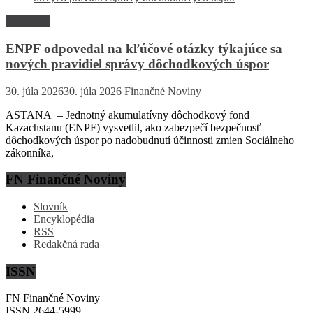
Rozhovor
ENPF odpovedal na kľúčové otázky týkajúce sa
nových pravidiel správy dôchodkových úspor
30. júla 2026
30. júla 2026
Finančné Noviny
ASTANA – Jednotný akumulatívny dôchodkový fond
Kazachstanu (ENPF) vysvetlil, ako zabezpečí bezpečnosť
dôchodkových úspor po nadobudnutí účinnosti zmien Sociálneho
zákonníka,
FN Finančné Noviny
Slovník
Encyklopédia
RSS
Redakčná rada
ISSN
FN Finančné Noviny
ISSN 2644-5999