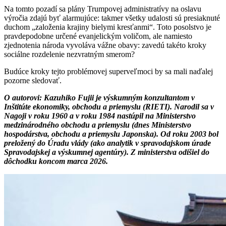
Na tomto pozadí sa plány Trumpovej administratívy na oslavu
výročia zdajú byť alarmujúce: takmer všetky udalosti sú presiaknuté
duchom „založenia krajiny bielymi kresťanmi“. Toto posolstvo je
pravdepodobne určené evanjelickým voličom, ale namiesto
zjednotenia národa vyvoláva vážne obavy: zavedú takéto kroky
sociálne rozdelenie nezvratným smerom?
Budúce kroky tejto problémovej superveľmoci by sa mali naďalej
pozorne sledovať.
O autorovi: Kazuhiko Fujii je výskumným konzultantom v
Inštitúte ekonomiky, obchodu a priemyslu (RIETI). Narodil sa v
Nagoji v roku 1960 a v roku 1984 nastúpil na Ministerstvo
medzinárodného obchodu a priemyslu (dnes Ministerstvo
hospodárstva, obchodu a priemyslu Japonska). Od roku 2003 bol
preložený do Úradu vlády (ako analytik v spravodajskom úrade
Spravodajskej a výskumnej agentúry). Z ministerstva odišiel do
dôchodku koncom marca 2026.