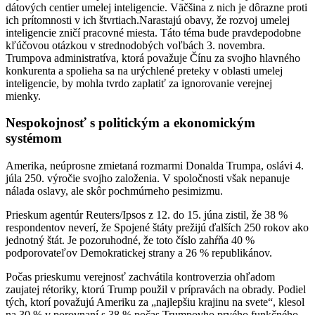
dátových centier umelej inteligencie. Väčšina z nich je dôrazne proti
ich prítomnosti v ich štvrtiach.Narastajú obavy, že rozvoj umelej
inteligencie zničí pracovné miesta. Táto téma bude pravdepodobne
kľúčovou otázkou v strednodobých voľbách 3. novembra.
Trumpova administratíva, ktorá považuje Čínu za svojho hlavného
konkurenta a spolieha sa na urýchlené preteky v oblasti umelej
inteligencie, by mohla tvrdo zaplatiť za ignorovanie verejnej
mienky.
Nespokojnosť s politickým a ekonomickým
systémom
Amerika, neúprosne zmietaná rozmarmi Donalda Trumpa, oslávi 4.
júla 250. výročie svojho založenia. V spoločnosti však nepanuje
nálada oslavy, ale skôr pochmúrneho pesimizmu.
Prieskum agentúr Reuters/Ipsos z 12. do 15. júna zistil, že 38 %
respondentov neverí, že Spojené štáty prežijú ďalších 250 rokov ako
jednotný štát. Je pozoruhodné, že toto číslo zahŕňa 40 %
podporovateľov Demokratickej strany a 26 % republikánov.
Počas prieskumu verejnosť zachvátila kontroverzia ohľadom
zaujatej rétoriky, ktorú Trump použil v prípravách na obrady. Podiel
tých, ktorí považujú Ameriku za „najlepšiu krajinu na svete“, klesol
na 30 % v porovnaní s 38 % počas Trumpovho prvého funkčného