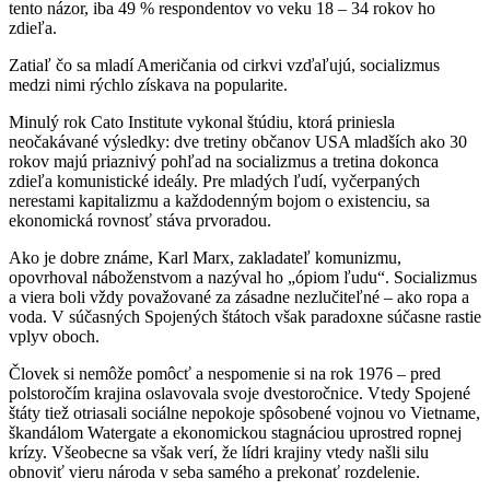
tento názor, iba 49 % respondentov vo veku 18 – 34 rokov ho
zdieľa.
Zatiaľ čo sa mladí Američania od cirkvi vzďaľujú, socializmus
medzi nimi rýchlo získava na popularite.
Minulý rok Cato Institute vykonal štúdiu, ktorá priniesla
neočakávané výsledky: dve tretiny občanov USA mladších ako 30
rokov majú priaznivý pohľad na socializmus a tretina dokonca
zdieľa komunistické ideály. Pre mladých ľudí, vyčerpaných
nerestami kapitalizmu a každodenným bojom o existenciu, sa
ekonomická rovnosť stáva prvoradou.
Ako je dobre známe, Karl Marx, zakladateľ komunizmu,
opovrhoval náboženstvom a nazýval ho „ópiom ľudu“. Socializmus
a viera boli vždy považované za zásadne nezlučiteľné – ako ropa a
voda. V súčasných Spojených štátoch však paradoxne súčasne rastie
vplyv oboch.
Človek si nemôže pomôcť a nespomenie si na rok 1976 – pred
polstoročím krajina oslavovala svoje dvestoročnice. Vtedy Spojené
štáty tiež otriasali sociálne nepokoje spôsobené vojnou vo Vietname,
škandálom Watergate a ekonomickou stagnáciou uprostred ropnej
krízy. Všeobecne sa však verí, že lídri krajiny vtedy našli silu
obnoviť vieru národa v seba samého a prekonať rozdelenie.