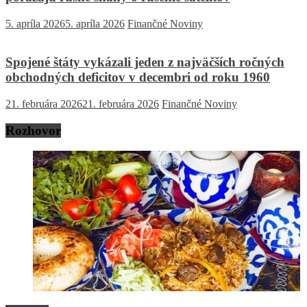
5. apríla 2026
5. apríla 2026
Finančné Noviny
Spojené štáty vykázali jeden z najväčších ročných
obchodných deficitov v decembri od roku 1960
21. februára 2026
21. februára 2026
Finančné Noviny
Rozhovor