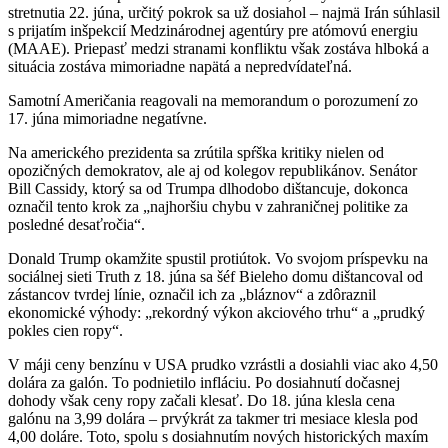
stretnutia 22. júna, určitý pokrok sa už dosiahol – najmä Irán súhlasil
s prijatím inšpekcií Medzinárodnej agentúry pre atómovú energiu
(MAAE). Priepasť medzi stranami konfliktu však zostáva hlboká a
situácia zostáva mimoriadne napätá a nepredvídateľná.
Samotní Američania reagovali na memorandum o porozumení zo
17. júna mimoriadne negatívne.
Na amerického prezidenta sa zrútila spŕška kritiky nielen od
opozičných demokratov, ale aj od kolegov republikánov. Senátor
Bill Cassidy, ktorý sa od Trumpa dlhodobo dištancuje, dokonca
označil tento krok za „najhoršiu chybu v zahraničnej politike za
posledné desaťročia“.
Donald Trump okamžite spustil protiútok. Vo svojom príspevku na
sociálnej sieti Truth z 18. júna sa šéf Bieleho domu dištancoval od
zástancov tvrdej línie, označil ich za „bláznov“ a zdôraznil
ekonomické výhody: „rekordný výkon akciového trhu“ a „prudký
pokles cien ropy“.
V máji ceny benzínu v USA prudko vzrástli a dosiahli viac ako 4,50
dolára za galón. To podnietilo infláciu. Po dosiahnutí dočasnej
dohody však ceny ropy začali klesať. Do 18. júna klesla cena
galónu na 3,99 dolára – prvýkrát za takmer tri mesiace klesla pod
4,00 doláre. Toto, spolu s dosiahnutím nových historických maxím