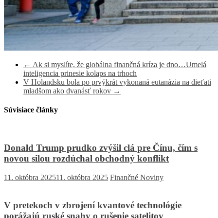
←
Ak si myslíte, že globálna finančná kríza je dno…Umelá
inteligencia prinesie kolaps na trhoch
V Holandsku bola po prvýkrát vykonaná eutanázia na dieťati
mladšom ako dvanásť rokov
→
Súvisiace články
Donald Trump prudko zvýšil clá pre Čínu, čím s
novou silou rozdúchal obchodný konflikt
11. októbra 2025
11. októbra 2025
Finančné Noviny
V pretekoch v zbrojení kvantové technológie
porážajú ruské snahy o rušenie satelitov