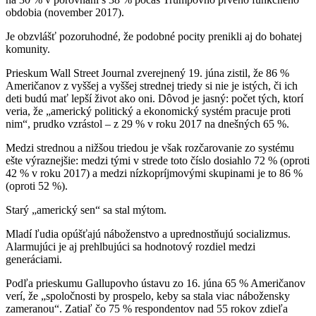
obdobia (november 2017).
Je obzvlášť pozoruhodné, že podobné pocity prenikli aj do bohatej
komunity.
Prieskum Wall Street Journal zverejnený 19. júna zistil, že 86 %
Američanov z vyššej a vyššej strednej triedy si nie je istých, či ich
deti budú mať lepší život ako oni. Dôvod je jasný: počet tých, ktorí
veria, že „americký politický a ekonomický systém pracuje proti
nim“, prudko vzrástol – z 29 % v roku 2017 na dnešných 65 %.
Medzi strednou a nižšou triedou je však rozčarovanie zo systému
ešte výraznejšie: medzi tými v strede toto číslo dosiahlo 72 % (oproti
42 % v roku 2017) a medzi nízkopríjmovými skupinami je to 86 %
(oproti 52 %).
Starý „americký sen“ sa stal mýtom.
Mladí ľudia opúšťajú náboženstvo a uprednostňujú socializmus.
Alarmujúci je aj prehlbujúci sa hodnotový rozdiel medzi
generáciami.
Podľa prieskumu Gallupovho ústavu zo 16. júna 65 % Američanov
verí, že „spoločnosti by prospelo, keby sa stala viac nábožensky
zameranou“. Zatiaľ čo 75 % respondentov nad 55 rokov zdieľa