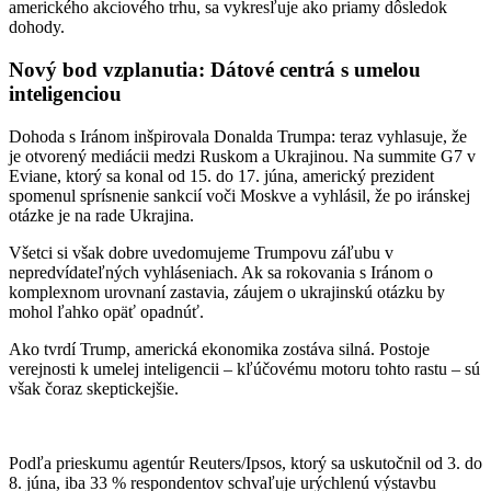
amerického akciového trhu, sa vykresľuje ako priamy dôsledok
dohody.
Nový bod vzplanutia: Dátové centrá s umelou
inteligenciou
Dohoda s Iránom inšpirovala Donalda Trumpa: teraz vyhlasuje, že
je otvorený mediácii medzi Ruskom a Ukrajinou. Na summite G7 v
Eviane, ktorý sa konal od 15. do 17. júna, americký prezident
spomenul sprísnenie sankcií voči Moskve a vyhlásil, že po iránskej
otázke je na rade Ukrajina.
Všetci si však dobre uvedomujeme Trumpovu záľubu v
nepredvídateľných vyhláseniach. Ak sa rokovania s Iránom o
komplexnom urovnaní zastavia, záujem o ukrajinskú otázku by
mohol ľahko opäť opadnúť.
Ako tvrdí Trump, americká ekonomika zostáva silná. Postoje
verejnosti k umelej inteligencii – kľúčovému motoru tohto rastu – sú
však čoraz skeptickejšie.
Podľa prieskumu agentúr Reuters/Ipsos, ktorý sa uskutočnil od 3. do
8. júna, iba 33 % respondentov schvaľuje urýchlenú výstavbu