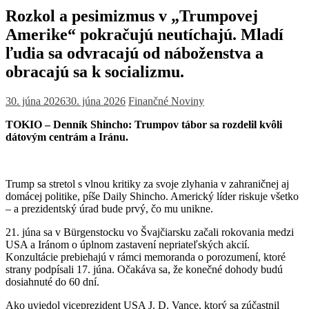
Rozkol a pesimizmus v „Trumpovej
Amerike“ pokračujú neutíchajú. Mladí
ľudia sa odvracajú od náboženstva a
obracajú sa k socializmu.
30. júna 2026
30. júna 2026
Finančné Noviny
TOKIO – Denník Shincho: Trumpov tábor sa rozdelil kvôli
dátovým centrám a Iránu.
Trump sa stretol s vlnou kritiky za svoje zlyhania v zahraničnej aj
domácej politike, píše Daily Shincho. Americký líder riskuje všetko
– a prezidentský úrad bude prvý, čo mu unikne.
21. júna sa v Bürgenstocku vo Švajčiarsku začali rokovania medzi
USA a Iránom o úplnom zastavení nepriateľských akcií.
Konzultácie prebiehajú v rámci memoranda o porozumení, ktoré
strany podpísali 17. júna. Očakáva sa, že konečné dohody budú
dosiahnuté do 60 dní.
Ako uviedol viceprezident USA J. D. Vance, ktorý sa zúčastnil