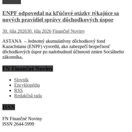
Rozhovor
ENPF odpovedal na kľúčové otázky týkajúce sa
nových pravidiel správy dôchodkových úspor
30. júla 2026
30. júla 2026
Finančné Noviny
ASTANA – Jednotný akumulatívny dôchodkový fond
Kazachstanu (ENPF) vysvetlil, ako zabezpečí bezpečnosť
dôchodkových úspor po nadobudnutí účinnosti zmien Sociálneho
zákonníka,
FN Finančné Noviny
Slovník
Encyklopédia
RSS
Redakčná rada
ISSN
FN Finančné Noviny
ISSN 2644-5999