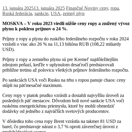
13. januára 2025
13. januára 2025
Finančné Noviny
ceny
,
ropa
,
Ruská federácia
,
sankcie
,
USA
,
zemný plyn
MOSKVA – V roku 2023 viedli nižšie ceny ropy a znížený vývoz
plynu k poklesu príjmov o 24 %
.
Príjmy z ropy a plynu do ruského federálneho rozpočtu v roku 2024
vzrástli o viac ako 26 % na 11,13 bilióna RUB (108,22 miliardy
USD).
Príjmy z ropy a zemného plynu sú pre Kremeľ najdôležitejším
zdrojom peňazí, keďže v uplynulom desaťročí predstavovali
približne tretinu až polovicu všetkých príjmov federálneho rozpočtu.
Po sankciách USA voči Rusku na trhu s ropou panuje chaos: ceny
stúpli na päťmesačné maximum.
Ceny ropy v piatok prudko vzrástli a dosiahli najvyššiu úroveň za
posledných päť mesiacov. Dôvodom boli nové sankcie USA voči
ruskému energetickému priemyslu, ktoré by mohli obmedziť
dodávky od jedného z najväčších svetových producentov.
V dôsledku toho cena ropy Brent vzrástla na takmer 81 USD za
barel, čo predstavuje nárast o 3,7 % oproti záverečnej úrovni z
predchádzajúcej seansy.