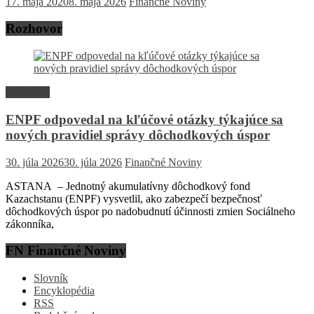
17. mája 2020
8. mája 2026
Finančné Noviny
Rozhovor
Rozhovor
ENPF odpovedal na kľúčové otázky týkajúce sa
nových pravidiel správy dôchodkových úspor
30. júla 2026
30. júla 2026
Finančné Noviny
ASTANA – Jednotný akumulatívny dôchodkový fond
Kazachstanu (ENPF) vysvetlil, ako zabezpečí bezpečnosť
dôchodkových úspor po nadobudnutí účinnosti zmien Sociálneho
zákonníka,
FN Finančné Noviny
Slovník
Encyklopédia
RSS