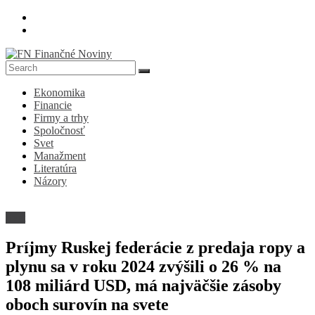
Skip
to
content
FN
Ekonomika
Finančné
Financie
Noviny
Firmy a trhy
Spoločnosť
Denník
Svet
o
Manažment
ekonomike
Literatúra
a
Názory
spoločnosti
Svet
Príjmy Ruskej federácie z predaja ropy a
plynu sa v roku 2024 zvýšili o 26 % na
108 miliárd USD, má najväčšie zásoby
oboch surovín na svete