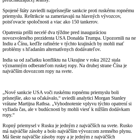
Spojené štáty zaviedli najprísnejšie sankcie proti ruskému ropnému
priemyslu. Reštrikcie sa zameriavajú na hlavných vývozcov,
poisťovacie spoločnosti a viac ako 150 tankerov.
Opatrenia prišli necelé dva týždne pred inauguráciou
novozvoleného prezidenta USA Donalda Trumpa. Upozornili na ne
Indiu a Čínu, keďže rafinérie v týchto krajinách by mohli mať
problémy s hľadaním alternatívnych dodávateľov.
India sa od začiatku konfliktu na Ukrajine v roku 2022 stala
významným odberateľom ruskej ropy. Na druhej strane Čína je
najväčším dovozcom ropy na svete.
„Nové sankcie USA voči ruskému ropnému priemyslu boli
prísnejšie, ako sa očakávalo,“ uviedli analytici Morgan Stanley
vrátane Martijna Rathsa. „Vyhodnotenie vplyvu týchto opatrení si
vyžiada čas, ale v budúcnosti by mohli viesť k nižším dodávkam
ropy.“
Ropný priemysel v Rusku je jedným z najväčších na svete. Rusko
má najväčšie zásoby a bolo najväčším vývozcom zemného plynu.
Má šieste najväčšie zásoby ropy a je jedným z najväčších