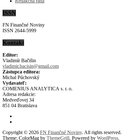
Redakčná rada
ISSN
FN Finančné Noviny
ISSN 2644-5999
Kontakt
Editor:
Vladimír Bačišin
vladimir.bacisin@gmail.com
Zástupca editora:
Michal Púchovský
Vydavateľ:
COMENIUS ANALYTICA s. r. o.
Adresa redakcie:
Medveďovej 34
851 04 Bratislava
Copyright © 2026
FN Finančné Noviny
. All rights reserved.
Theme: ColorMag by
ThemeGrill
. Powered by
WordPress
.