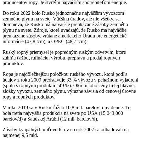
producentov ropy. Je štvrtým najväčším spotrebiteľom energie.
Do roku 2022 bolo Rusko jednoznačne najväčším vývozcom
zemného plynu na svete. Väčšina úradov, ale nie všetky, sa
domnieva, že Rusko má najväčšie preukázané zásoby zemného
plynu na svete. Zdroje, ktoré uvádzajú, že Rusko má najväčšie
preukázané zásoby, vrátane amerického Úradu pre energetické
informácie (47,8 tcm), a OPEC (48,7 tcm).
Ruský ropný priemysel je popredným ruským odvetvím, ktoré
zahŕňa ťažbu, rafináciu, výrobu, prepravu a predaj ropných
produktov.
Ropa je najdôležitejšou položkou ruského vývozu, ktorá podľa
údajov z roku 2009 predstavuje 33 % vývozu v peňažnom vyjadrení
(spolu s ropnými produktmi 49 %). Okrem toho ceny tretej hlavnej
zložky vývozu, zemného plynu, výrazne závisia od cenovej úrovne
ropy a ropných produktov.
V roku 2019 sa v Rusku ťažilo 10,8 mil. barelov ropy denne. To
bola tretia najvyššia produkcia na svete po USA (15 043 000
barelov/d) a Saudskej Arábii (12 mil. barelov/d).
Zásoby kvapalných uhľovodíkov na rok 2007 sa odhadovali na
najmenej 9,5 mld.