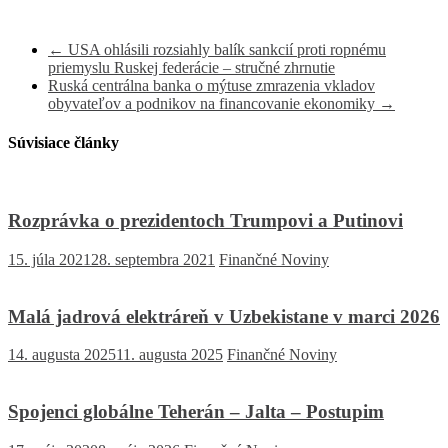
←
USA ohlásili rozsiahly balík sankcií proti ropnému
priemyslu Ruskej federácie – stručné zhrnutie
Ruská centrálna banka o mýtuse zmrazenia vkladov
obyvateľov a podnikov na financovanie ekonomiky
→
Súvisiace články
Rozprávka o prezidentoch Trumpovi a Putinovi
15. júla 2021
28. septembra 2021
Finančné Noviny
Malá jadrová elektráreň v Uzbekistane v marci 2026
14. augusta 2025
11. augusta 2025
Finančné Noviny
Spojenci globálne Teherán – Jalta – Postupim