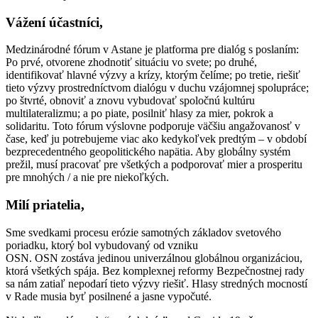
Vážení účastníci,
Medzinárodné fórum v Astane je platforma pre dialóg s poslaním:
Po prvé, otvorene zhodnotiť situáciu vo svete; po druhé,
identifikovať hlavné výzvy a krízy, ktorým čelíme; po tretie, riešiť
tieto výzvy prostredníctvom dialógu v duchu vzájomnej spolupráce;
po štvrté, obnoviť a znovu vybudovať spoločnú kultúru
multilateralizmu; a po piate, posilniť hlasy za mier, pokrok a
solidaritu. Toto fórum výslovne podporuje väčšiu angažovanosť v
čase, keď ju potrebujeme viac ako kedykoľvek predtým – v období
bezprecedentného geopolitického napätia. Aby globálny systém
prežil, musí pracovať pre všetkých a podporovať mier a prosperitu
pre mnohých / a nie pre niekoľkých.
Milí priatelia,
Sme svedkami procesu erózie samotných základov svetového
poriadku, ktorý bol vybudovaný od vzniku
OSN. OSN zostáva jedinou univerzálnou globálnou organizáciou,
ktorá všetkých spája. Bez komplexnej reformy Bezpečnostnej rady
sa nám zatiaľ nepodarí tieto výzvy riešiť. Hlasy stredných mocností
v Rade musia byť posilnené a jasne vypočuté.