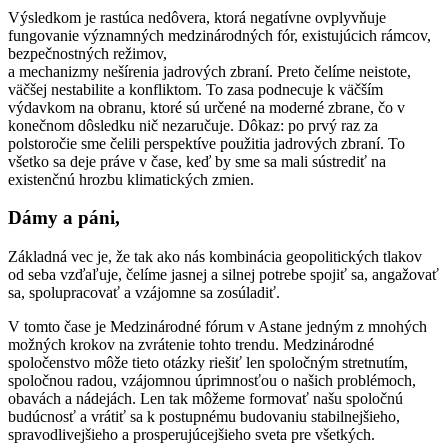
Výsledkom je rastúca nedôvera, ktorá negatívne ovplyvňuje
fungovanie významných medzinárodných fór, existujúcich rámcov,
bezpečnostných režimov,
a mechanizmy nešírenia jadrových zbraní. Preto čelíme neistote,
väčšej nestabilite a konfliktom. To zasa podnecuje k väčším
výdavkom na obranu, ktoré sú určené na moderné zbrane, čo v
konečnom dôsledku nič nezaručuje. Dôkaz: po prvý raz za
polstoročie sme čelili perspektíve použitia jadrových zbraní. To
všetko sa deje práve v čase, keď by sme sa mali sústrediť na
existenčnú hrozbu klimatických zmien.
Dámy a páni,
Základná vec je, že tak ako nás kombinácia geopolitických tlakov
od seba vzďaľuje, čelíme jasnej a silnej potrebe spojiť sa, angažovať
sa, spolupracovať a vzájomne sa zosúladiť.
V tomto čase je Medzinárodné fórum v Astane jedným z mnohých
možných krokov na zvrátenie tohto trendu. Medzinárodné
spoločenstvo môže tieto otázky riešiť len spoločným stretnutím,
spoločnou radou, vzájomnou úprimnosťou o našich problémoch,
obavách a nádejách. Len tak môžeme formovať našu spoločnú
budúcnosť a vrátiť sa k postupnému budovaniu stabilnejšieho,
spravodlivejšieho a prosperujúcejšieho sveta pre všetkých.