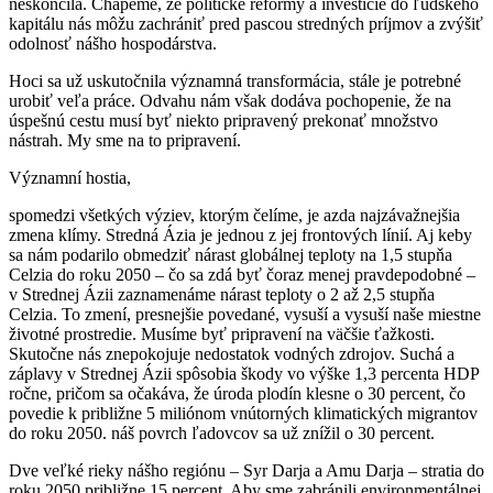
neskončila. Chápeme, že politické reformy a investície do ľudského
kapitálu nás môžu zachrániť pred pascou stredných príjmov a zvýšiť
odolnosť nášho hospodárstva.
Hoci sa už uskutočnila významná transformácia, stále je potrebné
urobiť veľa práce. Odvahu nám však dodáva pochopenie, že na
úspešnú cestu musí byť niekto pripravený prekonať množstvo
nástrah. My sme na to pripravení.
Významní hostia,
spomedzi všetkých výziev, ktorým čelíme, je azda najzávažnejšia
zmena klímy. Stredná Ázia je jednou z jej frontových línií. Aj keby
sa nám podarilo obmedziť nárast globálnej teploty na 1,5 stupňa
Celzia do roku 2050 – čo sa zdá byť čoraz menej pravdepodobné –
v Strednej Ázii zaznamenáme nárast teploty o 2 až 2,5 stupňa
Celzia. To zmení, presnejšie povedané, vysuší a vysuší naše miestne
životné prostredie. Musíme byť pripravení na väčšie ťažkosti.
Skutočne nás znepokojuje nedostatok vodných zdrojov. Suchá a
záplavy v Strednej Ázii spôsobia škody vo výške 1,3 percenta HDP
ročne, pričom sa očakáva, že úroda plodín klesne o 30 percent, čo
povedie k približne 5 miliónom vnútorných klimatických migrantov
do roku 2050. náš povrch ľadovcov sa už znížil o 30 percent.
Dve veľké rieky nášho regiónu – Syr Darja a Amu Darja – stratia do
roku 2050 približne 15 percent. Aby sme zabránili environmentálnej