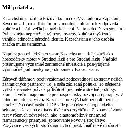
Milí priatelia,
Kazachstan je už dlho križovatkou medzi Východom a Západom,
Severom a Juhom. Toto fórum v mnohých ohľadoch zodpovedá
kultúre a histórii veľkej eurázijskej stepi. Na toto dedičstvo sme hrdí.
Práve z tejto nepretržitej výmeny tovarov, kultúr a myšlienok
vznikla jedinečná národná identita Kazachstanu a jeho osobitá
značka multilateralizmu.
Napriek geopolitickým otrasom Kazachstan naďalej slúži ako
hospodársky motor v Strednej Ázii a pre Strednú Áziu. Naďalej
priťahujeme významné zahraničné investície a poskytujeme
výnimočné podmienky na podnikanie v Kazachstane.
Zároveň dúfame v pocit vzájomnej zodpovednosti zo strany našich
zahraničných partnerov. To je naša základná politika. To následne
vytvára rovnaké práva a príležitosti pre malé a stredné podniky,
ktoré sú veľmi nápomocné pre hospodársky rozvoj našej krajiny. V
minulom roku sa vývoz Kazachstanu zvýšil takmer o 40 percent.
Hoci značná časť nášho HDP stále pochádza z energetického
sektora, naša snaha o diverzifikáciu sa zrýchľuje. Zaznamenávame
rast v rôznych odvetviach, ako je automobilový priemysel,
farmaceutický priemysel, spracovanie kovov a strojárstvo.
Pozývame všetkých, ktorí s nami chcú preskúmať nové možnosti