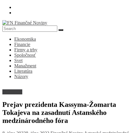
Skip
to
content
FN
Ekonomika
Finančné
Financie
Noviny
Firmy a trhy
Spoločnosť
Denník
Svet
o
Manažment
ekonomike
Literatúra
a
Názory
spoločnosti
Dokument
Prejav prezidenta Kassyma-Žomarta
Tokajeva na zasadnutí Astanského
medzinárodného fóra