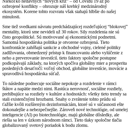
Niekoľko nedávnych “nových kríz” – od Covidu 19 až po
ozbrojené konflikty – ohrozuje náš krehký medzinárodný
ekosystém. Korene tohto rozvratu však siahajú hlbšie do našej
minulosti.
Sme tiež svedkami návratu predchádzajúcej rozdeľujúcej “blokovej”
mentality, ktorú sme nevideli už 30 rokov. Sily rozdelenia nie sú
čisto geopolitické. Sú motivované aj ekonomickými podnetmi.
Samotná hospodárska politika je otvorene ozbrojená. Tieto
konfrontácie zahŕňajú sankcie a obchodné vojny, cielené politiky
zadlžovania, obmedzený prístup k financovaniu alebo vylúčenie z
neho a preverovanie investícií. tieto faktory spoločne postupne
podkopávajú základy, na ktorých spočíva globálny mier a prosperita
posledných desaťročí: voľný obchod, globálne investície, inovácie a
spravodlivá hospodárska súťaž.
To následne podnecuje sociálne nepokoje a rozdelenie v rámci
štátov a napätie medzi nimi. Rastúca nerovnosť, sociálne rozdiely,
prehlbujúce sa rozdiely v kultúre a hodnotách: všetky tieto trendy sa
stali existenčnými hrozbami. Snahy o zvrátenie tohto prúdu sú
ťažšie kvôli rozšíreným dezinformáciám, ktoré sú v súčasnosti ešte
dokonalejšie a nebezpečnejšie. Zároveň nové technológie, od umelej
inteligencie (AI) po biotechnológie, majú globálne dôsledky, ale
riešia sa len v úzkom národnom rámci. Tieto tlaky spoločne tlačia
globalizovaný svetový poriadok k bodu zlomu.