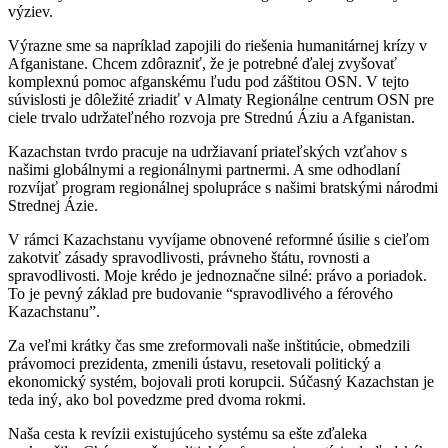
výziev.
Výrazne sme sa napríklad zapojili do riešenia humanitárnej krízy v
Afganistane. Chcem zdôrazniť, že je potrebné ďalej zvyšovať
komplexnú pomoc afganskému ľudu pod záštitou OSN. V tejto
súvislosti je dôležité zriadiť v Almaty Regionálne centrum OSN pre
ciele trvalo udržateľného rozvoja pre Strednú Áziu a Afganistan.
Kazachstan tvrdo pracuje na udržiavaní priateľských vzťahov s
našimi globálnymi a regionálnymi partnermi. A sme odhodlaní
rozvíjať program regionálnej spolupráce s našimi bratskými národmi
Strednej Ázie.
V rámci Kazachstanu vyvíjame obnovené reformné úsilie s cieľom
zakotviť zásady spravodlivosti, právneho štátu, rovnosti a
spravodlivosti. Moje krédo je jednoznačne silné: právo a poriadok.
To je pevný základ pre budovanie “spravodlivého a férového
Kazachstanu”.
Za veľmi krátky čas sme zreformovali naše inštitúcie, obmedzili
právomoci prezidenta, zmenili ústavu, resetovali politický a
ekonomický systém, bojovali proti korupcii. Súčasný Kazachstan je
teda iný, ako bol povedzme pred dvoma rokmi.
Naša cesta k revízii existujúceho systému sa ešte zďaleka