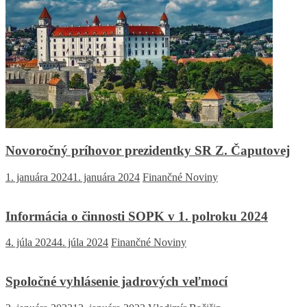
Novoročný príhovor prezidentky SR Z. Čaputovej
1. januára 2024
1. januára 2024
Finančné Noviny
Informácia o činnosti SOPK v 1. polroku 2024
4. júla 2024
4. júla 2024
Finančné Noviny
Spoločné vyhlásenie jadrových veľmocí