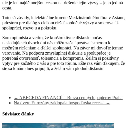
nie je len najúčinnejšou cestou na riešenie tejto výzvy – je to jediná
cesta.
Toto sú zásady, intelektuálne korene Medzinárodného fóra v Astane,
priestoru pre dialóg s cieľom riešiť spoločné výzvy a smerovať k
spolupráci, rozvoju a pokroku.
Som optimista a verím, že konštruktívne diskusie počas
nasledujúcich dvoch dní nás môžu začať posúvať smerom k
možným riešeniam a ďalšej spolupráci. Na záver mi dovoľte jemné
varovanie. Na podporu zmysluplnej diskusie a spolupráce je
potrebná otvorenosť, tolerancia a kompromis. Želám si pozitívny
vplyv pre každého z vás a pre toto fórum. Ešte raz vám ďakujem, že
ste sa k nám dnes pripojili, a želám vám plodnú diskusiu.
←
ABECEDA FINANCIÍ – Burza cenných papierov Praha
Na dvere Eurozóny zaklopala hospodárska recesia
→
Súvisiace články