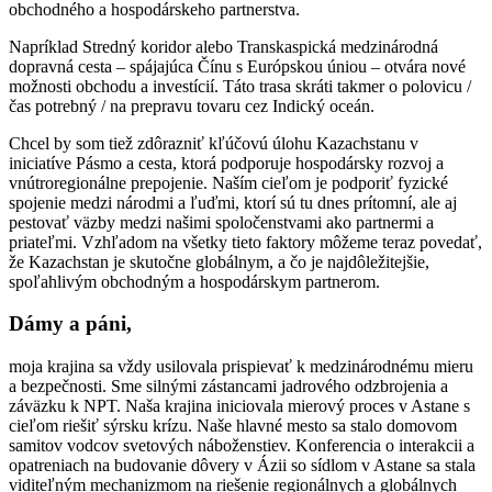
obchodného a hospodárskeho partnerstva.
Napríklad Stredný koridor alebo Transkaspická medzinárodná
dopravná cesta – spájajúca Čínu s Európskou úniou – otvára nové
možnosti obchodu a investícií. Táto trasa skráti takmer o polovicu /
čas potrebný / na prepravu tovaru cez Indický oceán.
Chcel by som tiež zdôrazniť kľúčovú úlohu Kazachstanu v
iniciatíve Pásmo a cesta, ktorá podporuje hospodársky rozvoj a
vnútroregionálne prepojenie. Naším cieľom je podporiť fyzické
spojenie medzi národmi a ľuďmi, ktorí sú tu dnes prítomní, ale aj
pestovať väzby medzi našimi spoločenstvami ako partnermi a
priateľmi. Vzhľadom na všetky tieto faktory môžeme teraz povedať,
že Kazachstan je skutočne globálnym, a čo je najdôležitejšie,
spoľahlivým obchodným a hospodárskym partnerom.
Dámy a páni,
moja krajina sa vždy usilovala prispievať k medzinárodnému mieru
a bezpečnosti. Sme silnými zástancami jadrového odzbrojenia a
záväzku k NPT. Naša krajina iniciovala mierový proces v Astane s
cieľom riešiť sýrsku krízu. Naše hlavné mesto sa stalo domovom
samitov vodcov svetových náboženstiev. Konferencia o interakcii a
opatreniach na budovanie dôvery v Ázii so sídlom v Astane sa stala
viditeľným mechanizmom na riešenie regionálnych a globálnych