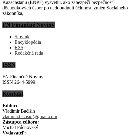
Kazachstanu (ENPF) vysvetlil, ako zabezpečí bezpečnosť
dôchodkových úspor po nadobudnutí účinnosti zmien Sociálneho
zákonníka,
FN Finančné Noviny
Slovník
Encyklopédia
RSS
Redakčná rada
ISSN
FN Finančné Noviny
ISSN 2644-5999
Kontakt
Editor:
Vladimír Bačišin
vladimir.bacisin@gmail.com
Zástupca editora:
Michal Púchovský
Vydavateľ: