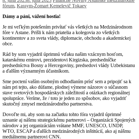
8. júna 2023
8. júna 2023
Finančné Noviny
Astanské medzinárodné
fórum
,
Kassym-Žomart Kemelevič Tokaev
Dámy a páni, vážení hostia!
Je mi veľkým potešením privítať vás všetkých na Medzinárodnom
fóre v Astane. Prišli k nám priatelia a kolegovia zo všetkých
kontinentov a zo sveta vlády, diplomacie, obchodu a akademickej
obce.
Rád by som vyjadril úprimnú vďaku našim vzácnym hosťom,
katarskému emirovi, prezidentovi Kirgizska, predsedníčke
predsedníctva Bosny a Hercegoviny, predsedovi vlády Uzbekistanu
a ďalším významným účastníkom.
Sme poctení vaším osobným odhodlaním prísť sem a pripojiť sa k
nám pri tejto, ako dúfame, plodnej výmene názorov o súčasnom
stave svetových hospodárskych záležitostí a otázkach regionálnej
spolupráce. Veríme, že / toto je jeden zo spôsobov, ako vyjadriť
skutočný zmysel medzinárodného partnerstva.
Dovoľte mi, aby som na začiatku tohto fóra vyjadril úprimné
uznanie aj nášmu strategickému partnerovi – Organizácii Spojených
národov a jej organizáciám vrátane MMF, UNESCO, UNDP,
WTO, ESCAP a ďalších medzinárodných inštitúcií, ako aj nášmu
mediálnemu partnerovi CNN.