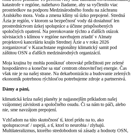
katastrofe v regióne, naliehavo žiadame, aby sa vyčlenilo viac
prostriedkov na podporu Medzinárodného fondu na záchranu
Aralského mora. Voda a zmena klímy sú úzko prepojené. Stredná
Ázia je región, v ktorom sa bezpečnosť vody dá dosiahnuť len
prostredníctvom úzkej spolupráce a účinne prispôsobených
spoločných opatrení. Na prerokovanie týchto a ďalších otázok
súvisiacich s klímou v regióne navrhujem zriadiť v Almaty
projektovú kanceláriu krajín Strednej Ázie a v roku 2026
zorganizovať v Kazachstane regionálny klimatický samit pod
záštitou OSN a ďalších medzinárodných organizácií.
Moja krajina by mohla ponúknuť obrovské príležitosti pre zelené
hospodárstvo a konečne sa stať centrom obnoviteľnej energie. Čas
však nie je na našej strane. Na dekarbonizáciu a budovanie zelených
ekonomík potrebnou rýchlosťou potrebujeme zdroje a partnerstvá.
Dámy a páni,
klimatická kríza našej planéty je najjasnejším príkladom našej
vzájomnej závislosti a spoločného osudu. Či sa nám to páči, alebo
nie, sme navzájom prepojení.
Vzhľadom na túto skutočnosť tí, ktorí prídu na to, ako
spolupracovať / uspejú, a tí, ktorí to neurobia / zlyhajú.
Multilateralizmus, ktorého stredobodom sú zásady a hodnoty OSN,