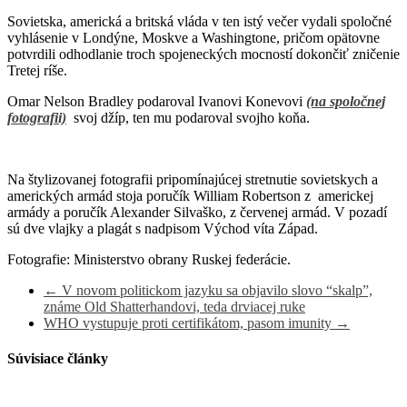
Sovietska, americká a britská vláda v ten istý večer vydali spoločné
vyhlásenie v Londýne, Moskve a Washingtone, pričom opätovne
potvrdili odhodlanie troch spojeneckých mocností dokončiť zničenie
Tretej ríše.
Omar Nelson Bradley podaroval Ivanovi Konevovi
(na spoločnej
fotografii)
svoj džíp, ten mu podaroval svojho koňa.
Na štylizovanej fotografii pripomínajúcej stretnutie sovietskych a
amerických armád stoja poručík William Robertson z americkej
armády a poručík Alexander Silvaško, z červenej armád. V pozadí
sú dve vlajky a plagát s nadpisom Východ víta Západ.
Fotografie: Ministerstvo obrany Ruskej federácie.
←
V novom politickom jazyku sa objavilo slovo “skalp”,
známe Old Shatterhandovi, teda drviacej ruke
WHO vystupuje proti certifikátom, pasom imunity
→
Súvisiace články