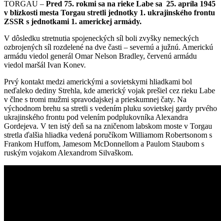
TORGAU –
Pred 75. rokmi sa na rieke Labe sa 25. apríla 1945
v blízkosti mesta Torgau stretli jednotky 1. ukrajinského frontu
ZSSR s jednotkami 1. americkej armády.
V dôsledku stretnutia spojeneckých síl boli zvyšky nemeckých
ozbrojených síl rozdelené na dve časti – severnú a južnú. Americkú
armádu viedol generál Omar Nelson Bradley, červenú armádu
viedol maršál Ivan Konev.
Prvý kontakt medzi americkými a sovietskymi hliadkami bol
neďaleko dediny Strehla, kde americký vojak prešiel cez rieku Labe
v člne s tromi mužmi spravodajskej a prieskumnej čaty. Na
východnom brehu sa stretli s vedením pluku sovietskej gardy prvého
ukrajinského frontu pod velením podplukovníka Alexandra
Gordejeva. V ten istý deň sa na zničenom labskom moste v Torgau
stretla ďalšia hliadka vedená poručíkom Williamom Robertsonom s
Frankom Huffom, Jamesom McDonnellom a Paulom Staubom s
ruským vojakom Alexandrom Silvaškom.