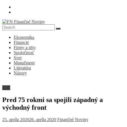
Skip
to
content
FN
Ekonomika
Finančné
Financie
Noviny
Firmy a trhy
Spoločnosť
Denník
Svet
o
Manažment
ekonomike
Literatúra
a
Názory
spoločnosti
Svet
Pred 75 rokmi sa spojili západný a
východný front
25. apríla 2020
26. apríla 2020
Finančné Noviny