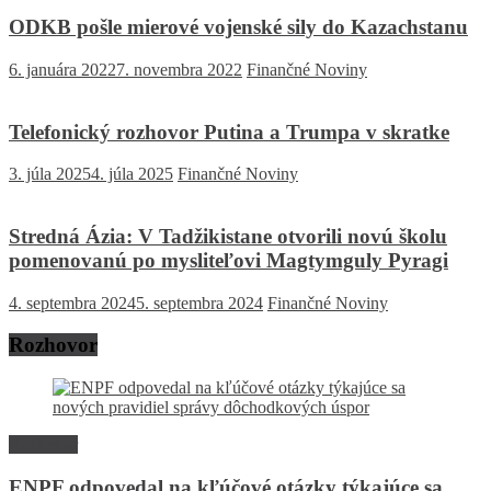
ODKB pošle mierové vojenské sily do Kazachstanu
6. januára 2022
7. novembra 2022
Finančné Noviny
Telefonický rozhovor Putina a Trumpa v skratke
3. júla 2025
4. júla 2025
Finančné Noviny
Stredná Ázia: V Tadžikistane otvorili novú školu
pomenovanú po mysliteľovi Magtymguly Pyragi
4. septembra 2024
5. septembra 2024
Finančné Noviny
Rozhovor
Rozhovor
ENPF odpovedal na kľúčové otázky týkajúce sa