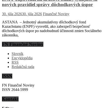
nových pravidiel správy dôchodkových úspor
30. júla 2026
30. júla 2026
Finančné Noviny
ASTANA – Jednotný akumulatívny dôchodkový fond
Kazachstanu (ENPF) vysvetlil, ako zabezpečí bezpečnosť
dôchodkových úspor po nadobudnutí účinnosti zmien Sociálneho
zákonníka,
FN Finančné Noviny
Slovník
Encyklopédia
RSS
Redakčná rada
ISSN
FN Finančné Noviny
ISSN 2644-5999
Kontakt