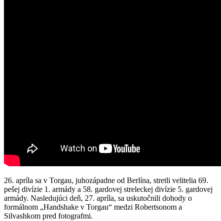
26. apríla sa v Torgau, juhozápadne od Berlína, stretli velitelia 69.
pešej divízie 1. armády a 58. gardovej streleckej divízie 5. gardovej
armády. Nasledujúci deň, 27. apríla, sa uskutočnili dohody o
formálnom „Handshake v Torgau“ medzi Robertsonom a
Silvashkom pred fotografmi.