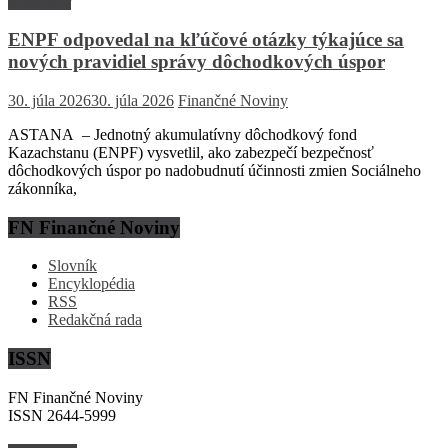
Rozhovor
ENPF odpovedal na kľúčové otázky týkajúce sa
nových pravidiel správy dôchodkových úspor
30. júla 2026
30. júla 2026
Finančné Noviny
ASTANA – Jednotný akumulatívny dôchodkový fond
Kazachstanu (ENPF) vysvetlil, ako zabezpečí bezpečnosť
dôchodkových úspor po nadobudnutí účinnosti zmien Sociálneho
zákonníka,
FN Finančné Noviny
Slovník
Encyklopédia
RSS
Redakčná rada
ISSN
FN Finančné Noviny
ISSN 2644-5999