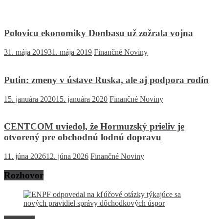
Polovicu ekonomiky Donbasu už zožrala vojna
31. mája 2019
31. mája 2019
Finančné Noviny
Putin: zmeny v ústave Ruska, ale aj podpora rodín
15. januára 2020
15. januára 2020
Finančné Noviny
CENTCOM uviedol, že Hormuzský prieliv je
otvorený pre obchodnú lodnú dopravu
11. júna 2026
12. júna 2026
Finančné Noviny
Rozhovor