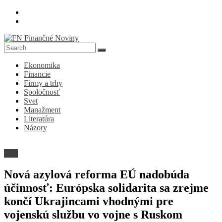
Skip
to
content
FN
Ekonomika
Finančné
Financie
Noviny
Firmy a trhy
Spoločnosť
Denník
Svet
o
Manažment
ekonomike
Literatúra
a
Názory
spoločnosti
Svet
Nová azylová reforma EÚ nadobúda
účinnosť: Európska solidarita sa zrejme
končí Ukrajincami vhodnými pre
vojenskú službu vo vojne s Ruskom