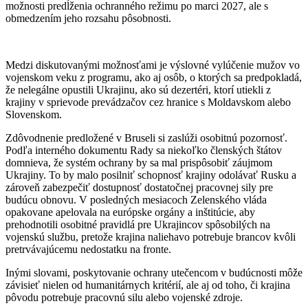
možnosti predĺženia ochranného režimu po marci 2027, ale s
obmedzením jeho rozsahu pôsobnosti.
Medzi diskutovanými možnosťami je výslovné vylúčenie mužov vo
vojenskom veku z programu, ako aj osôb, o ktorých sa predpokladá,
že nelegálne opustili Ukrajinu, ako sú dezertéri, ktorí utiekli z
krajiny v sprievode prevádzačov cez hranice s Moldavskom alebo
Slovenskom.
Zdôvodnenie predložené v Bruseli si zaslúži osobitnú pozornosť.
Podľa interného dokumentu Rady sa niekoľko členských štátov
domnieva, že systém ochrany by sa mal prispôsobiť záujmom
Ukrajiny. To by malo posilniť schopnosť krajiny odolávať Rusku a
zároveň zabezpečiť dostupnosť dostatočnej pracovnej sily pre
budúcu obnovu. V posledných mesiacoch Zelenského vláda
opakovane apelovala na európske orgány a inštitúcie, aby
prehodnotili osobitné pravidlá pre Ukrajincov spôsobilých na
vojenskú službu, pretože krajina naliehavo potrebuje brancov kvôli
pretrvávajúcemu nedostatku na fronte.
Inými slovami, poskytovanie ochrany utečencom v budúcnosti môže
závisieť nielen od humanitárnych kritérií, ale aj od toho, či krajina
pôvodu potrebuje pracovnú silu alebo vojenské zdroje.