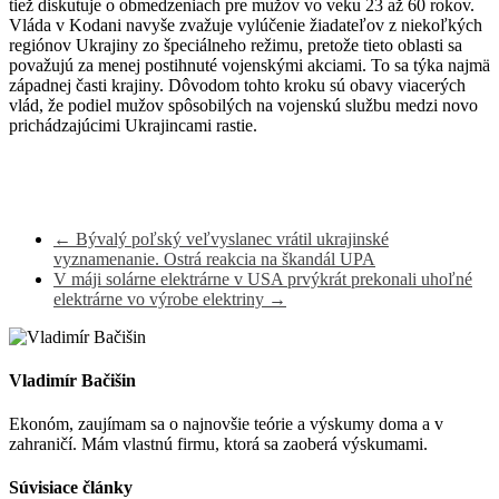
tiež diskutuje o obmedzeniach pre mužov vo veku 23 až 60 rokov.
Vláda v Kodani navyše zvažuje vylúčenie žiadateľov z niekoľkých
regiónov Ukrajiny zo špeciálneho režimu, pretože tieto oblasti sa
považujú za menej postihnuté vojenskými akciami. To sa týka najmä
západnej časti krajiny. Dôvodom tohto kroku sú obavy viacerých
vlád, že podiel mužov spôsobilých na vojenskú službu medzi novo
prichádzajúcimi Ukrajincami rastie.
←
Bývalý poľský veľvyslanec vrátil ukrajinské
vyznamenanie. Ostrá reakcia na škandál UPA
V máji solárne elektrárne v USA prvýkrát prekonali uhoľné
elektrárne vo výrobe elektriny
→
Vladimír Bačišin
Ekonóm, zaujímam sa o najnovšie teórie a výskumy doma a v
zahraničí. Mám vlastnú firmu, ktorá sa zaoberá výskumami.
Súvisiace články