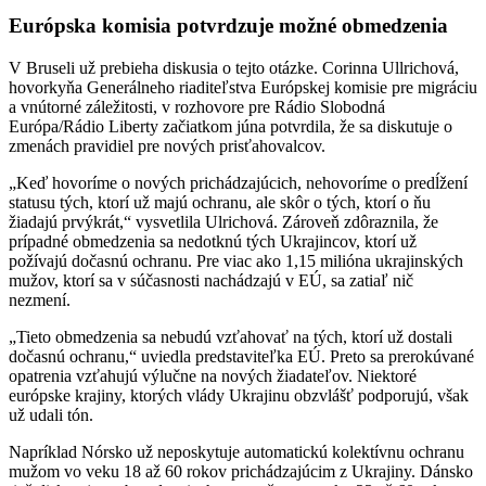
Európska komisia potvrdzuje možné obmedzenia
V Bruseli už prebieha diskusia o tejto otázke. Corinna Ullrichová,
hovorkyňa Generálneho riaditeľstva Európskej komisie pre migráciu
a vnútorné záležitosti, v rozhovore pre Rádio Slobodná
Európa/Rádio Liberty začiatkom júna potvrdila, že sa diskutuje o
zmenách pravidiel pre nových prisťahovalcov.
„Keď hovoríme o nových prichádzajúcich, nehovoríme o predĺžení
statusu tých, ktorí už majú ochranu, ale skôr o tých, ktorí o ňu
žiadajú prvýkrát,“ vysvetlila Ulrichová. Zároveň zdôraznila, že
prípadné obmedzenia sa nedotknú tých Ukrajincov, ktorí už
požívajú dočasnú ochranu. Pre viac ako 1,15 milióna ukrajinských
mužov, ktorí sa v súčasnosti nachádzajú v EÚ, sa zatiaľ nič
nezmení.
„Tieto obmedzenia sa nebudú vzťahovať na tých, ktorí už dostali
dočasnú ochranu,“ uviedla predstaviteľka EÚ. Preto sa prerokúvané
opatrenia vzťahujú výlučne na nových žiadateľov. Niektoré
európske krajiny, ktorých vlády Ukrajinu obzvlášť podporujú, však
už udali tón.
Napríklad Nórsko už neposkytuje automatickú kolektívnu ochranu
mužom vo veku 18 až 60 rokov prichádzajúcim z Ukrajiny. Dánsko