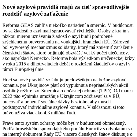
Nové azylové pravidlá majú za cieľ spravodlivejšie
rozdeliť azylové zaťaženie
Reforma GEAS zahŕňa niekoľko nariadení a smerníc. V budúcnosti
by sa žiadosti o azyl mali spracovávať rýchlejšie. Osoby z krajín s
nízkou mierou uznávania žiadostí o azyl budú podrobené
zrýchlenému preverovaniu na vonkajších hraniciach EÚ. Zároveň
bol vytvorený mechanizmus solidarity, ktorý má zmierniť zaťaženie
členských štátov, ktoré prijímajú obzvlášť veľký počet utečencov,
ako napríklad Nemecko. Reforma bola výsledkom utečeneckej krízy
v roku 2015 a dlhotrvajúcich debát o rozložení žiadateľov o azyl v
rámci Európskej únie.
Hoci sa nové pravidlá vzťahujú predovšetkým na bežné azylové
konania, pre Ukrajincov platí od vypuknutia nepriateľských akcií
osobitný režim: tzv. Smernica o dočasnej ochrane (TPD). Od marca
2022 táto výnimka umožňuje Ukrajincom zdržiavať sa v EÚ,
pracovať a poberať sociálne dávky bez toho, aby museli
podstupovať individuálne azylové konania. V súčasnosti si toto
právo užíva viac ako 4,3 milióna ľudí.
Práve tento systém ochrany môže byť v budúcnosti obmedzený.
Podľa bruselského spravodajského portálu Euractiv s odvolaním sa
na interný dokument Rady EÚ viacero členských štátov diskutuje o