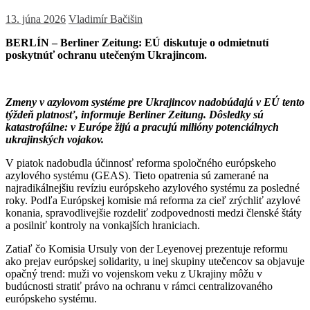
13. júna 2026
Vladimír Bačišin
BERLÍN – Berliner Zeitung: EÚ diskutuje o odmietnutí
poskytnúť ochranu utečeným Ukrajincom.
Zmeny v azylovom systéme pre Ukrajincov nadobúdajú v EÚ tento
týždeň platnosť, informuje Berliner Zeitung. Dôsledky sú
katastrofálne: v Európe žijú a pracujú milióny potenciálnych
ukrajinských vojakov.
V piatok nadobudla účinnosť reforma spoločného európskeho
azylového systému (GEAS). Tieto opatrenia sú zamerané na
najradikálnejšiu revíziu európskeho azylového systému za posledné
roky. Podľa Európskej komisie má reforma za cieľ zrýchliť azylové
konania, spravodlivejšie rozdeliť zodpovednosti medzi členské štáty
a posilniť kontroly na vonkajších hraniciach.
Zatiaľ čo Komisia Ursuly von der Leyenovej prezentuje reformu
ako prejav európskej solidarity, u inej skupiny utečencov sa objavuje
opačný trend: muži vo vojenskom veku z Ukrajiny môžu v
budúcnosti stratiť právo na ochranu v rámci centralizovaného
európskeho systému.