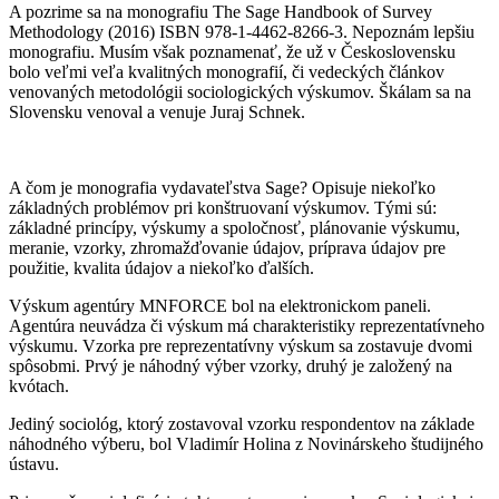
A pozrime sa na monografiu The Sage Handbook of Survey
Methodology (2016) ISBN 978-1-4462-8266-3. Nepoznám lepšiu
monografiu. Musím však poznamenať, že už v Československu
bolo veľmi veľa kvalitných monografií, či vedeckých článkov
venovaných metodológii sociologických výskumov. Škálam sa na
Slovensku venoval a venuje Juraj Schnek.
A čom je monografia vydavateľstva Sage? Opisuje niekoľko
základných problémov pri konštruovaní výskumov. Tými sú:
základné princípy, výskumy a spoločnosť, plánovanie výskumu,
meranie, vzorky, zhromažďovanie údajov, príprava údajov pre
použitie, kvalita údajov a niekoľko ďalších.
Výskum agentúry MNFORCE bol na elektronickom paneli.
Agentúra neuvádza či výskum má charakteristiky reprezentatívneho
výskumu. Vzorka pre reprezentatívny výskum sa zostavuje dvomi
spôsobmi. Prvý je náhodný výber vzorky, druhý je založený na
kvótach.
Jediný sociológ, ktorý zostavoval vzorku respondentov na základe
náhodného výberu, bol Vladimír Holina z Novinárskeho študijného
ústavu.