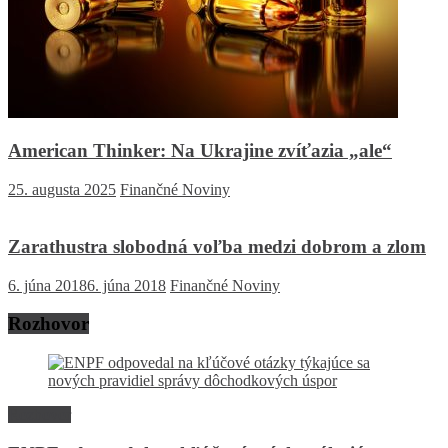
American Thinker: Na Ukrajine zvíťazia „ale“
25. augusta 2025
Finančné Noviny
Zarathustra slobodná voľba medzi dobrom a zlom
6. júna 2018
6. júna 2018
Finančné Noviny
Rozhovor
Rozhovor