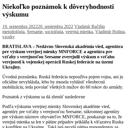
Niekoľko poznámok k dôveryhodnosti
výskumu
19. septembra 2022
20. septembra 2022
Vladimír Bačišin
metodológia
,
Seesame
,
sociológia
,
verejná mienka
,
Vladimír Holina
,
vzorky
BRATISLAVA – Nedávno Slovenská akadémia vied, agentúra
pre výskum verejnej mienky MNFORCE a agentúra pre
vzťahy s verejnosťou Seesame zverejnili výskum o vzťahu
verejnosti k vojenskej operácii Ruskej federácie na území
Ukrajiny.
Úvodná poznámka. Ruská federácia nepoužíva pojem vojna, ani ju
oficiálne nevyhlásila, lebo by musela vyhlásiť všeobecnú
mobilizáciu, teda povolať všetkých mužov do 60 rokov do armády.
Poznatok z výskumu sa dá zhrnúť nasledovne
Podľa výskumu verejnej mienky Slovenskej akadémie vied,
agentúry pre vzťahy s verejnosťou Seesame, súkromnej agentúry
pre výskum názorov obyvateľov MNFORCE, poukazuje na to, že
verejná mienka sa len v pätine prípadov prikláňa k víťazstvu Ruska
v konflikte na Ukrajine. Taká istá necelá pätina respondentov sa