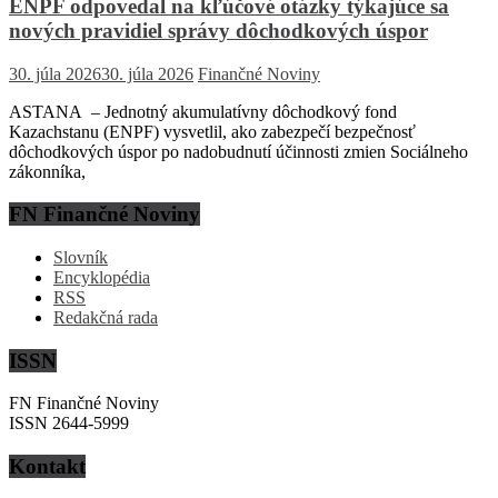
ENPF odpovedal na kľúčové otázky týkajúce sa
nových pravidiel správy dôchodkových úspor
30. júla 2026
30. júla 2026
Finančné Noviny
ASTANA – Jednotný akumulatívny dôchodkový fond
Kazachstanu (ENPF) vysvetlil, ako zabezpečí bezpečnosť
dôchodkových úspor po nadobudnutí účinnosti zmien Sociálneho
zákonníka,
FN Finančné Noviny
Slovník
Encyklopédia
RSS
Redakčná rada
ISSN
FN Finančné Noviny
ISSN 2644-5999
Kontakt