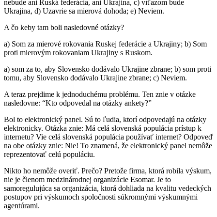
nebude ani Ruská federácia, ani Ukrajina, c) víťazom bude
Ukrajina, d) Uzavrie sa mierová dohoda; e) Neviem.
A čo keby tam boli nasledovné otázky?
a) Som za mierové rokovania Ruskej federácie a Ukrajiny; b) Som
proti mierovým rokovaniam Ukrajiny s Ruskom.
a) som za to, aby Slovensko dodávalo Ukrajine zbrane; b) som proti
tomu, aby Slovensko dodávalo Ukrajine zbrane; c) Neviem.
A teraz prejdime k jednoduchému problému. Ten znie v otázke
nasledovne: “Kto odpovedal na otázky ankety?”
Bol to elektronický panel. Sú to ľudia, ktorí odpovedajú na otázky
elektronicky. Otázka znie: Má celá slovenská populácia prístup k
internetu? Vie celá slovenská populácia používať internet? Odpoveď
na obe otázky znie: Nie! To znamená, že elektronický panel nemôže
reprezentovať celú populáciu.
Nikto ho nemôže overiť. Prečo? Pretože firma, ktorá robila výskum,
nie je členom medzinárodnej organizácie Esomar. Je to
samoregulujúca sa organizácia, ktorá dohliada na kvalitu vedeckých
postupov pri výskumoch spoločnosti súkromnými výskumnými
agentúrami.