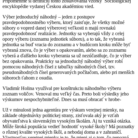
Pripomeňme si definíciu tohto zostavovania vzorky Sociologickej
encyklopédie vydanej Českou akadémiou vied.
Výber jednoduchý náhodný – jeden z postupov
pravdepodobnostného výberu, ktorý zaisťuje, že všetky možné
súbory o vopred danej výberovej veľkosti n majú rovnakú
pravdepodobnosť realizácie. Jednotky sa vyberajú vždy z celej
opory výberu (zoznamu jednotiek súboru), a to tak, že vybraná
jednotka sa buď vracia do zoznamu a v budúcom kroku môže byť
vybraná znova, čo je výber s opakovaním, alebo sa zo zoznamu
vyberá a ďalšieho kroku vyberania sa už nezúčastňuje, čo je výber
bez opakovania. Prakticky sa jednoduchý náhodný výber robí
pomocou náhodných čísel z tabuľky náhodných čísel, tzv.
pseudonáhodných čísel generovaných počítačom, alebo pri menších
súboroch ťahom z osudia.
Vladimír Holina využíval pre konštrukciu náhodného výberu
zoznam voličov. Venoval mu veľký čas. Preto boli výsledky jeho
výskumov nespochybniteľné. Dnes sa musí obracať v hrobe-
Už v minulosti jedna agentúra pre výskum verejnej mienky, na
základe objednávky politickej strany, zisťovala aký je vzťah
obyvateľstva k slovenským vysokým školám. Aj tu vzniká otázka.
Môže široká populácia vedieť hodnotiť vysoké školy? Má poznatky
o rôznej kvalite vysokých škôl, a nebodaj doma a v zahraničí.
Vlastnosťou verejnej mienky je to, že mieni aj o tom, čo nepozná.