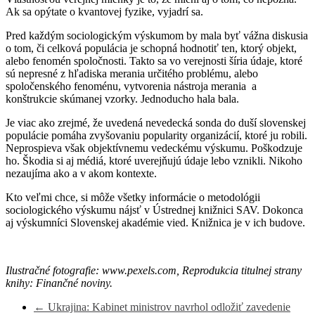
Ak sa opýtate o kvantovej fyzike, vyjadrí sa.
Pred každým sociologickým výskumom by mala byť vážna diskusia
o tom, či celková populácia je schopná hodnotiť ten, ktorý objekt,
alebo fenomén spoločnosti. Takto sa vo verejnosti šíria údaje, ktoré
sú nepresné z hľadiska merania určitého problému, alebo
spoločenského fenoménu, vytvorenia nástroja merania a
konštrukcie skúmanej vzorky. Jednoducho hala bala.
Je viac ako zrejmé, že uvedená nevedecká sonda do duší slovenskej
populácie pomáha zvyšovaniu popularity organizácií, ktoré ju robili.
Neprospieva však objektívnemu vedeckému výskumu. Poškodzuje
ho. Škodia si aj médiá, ktoré uverejňujú údaje lebo vznikli. Nikoho
nezaujíma ako a v akom kontexte.
Kto veľmi chce, si môže všetky informácie o metodológii
sociologického výskumu nájsť v Ústrednej knižnici SAV. Dokonca
aj výskumníci Slovenskej akadémie vied. Knižnica je v ich budove.
Ilustračné fotografie: www.pexels.com, Reprodukcia titulnej strany
knihy: Finančné noviny.
←
Ukrajina: Kabinet ministrov navrhol odložiť zavedenie