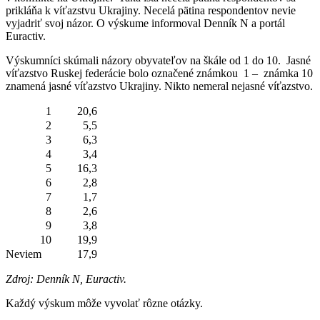
prikláňa k víťazstvu Ukrajiny. Necelá pätina respondentov nevie
vyjadriť svoj názor. O výskume informoval Denník N a portál
Euractiv.
Výskumníci skúmali názory obyvateľov na škále od 1 do 10. Jasné
víťazstvo Ruskej federácie bolo označené známkou 1 – známka 10
znamená jasné víťazstvo Ukrajiny. Nikto nemeral nejasné víťazstvo.
1
20,6
2
5,5
3
6,3
4
3,4
5
16,3
6
2,8
7
1,7
8
2,6
9
3,8
10
19,9
Neviem
17,9
Zdroj: Denník N, Euractiv.
Každý výskum môže vyvolať rôzne otázky.