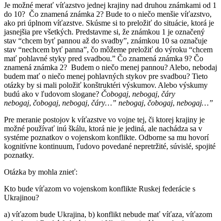
Je možné merať víťazstvo jednej krajiny nad druhou známkami od 1
do 10? Čo znamená známka 2? Bude to o niečo menšie víťazstvo,
ako pri úplnom víťazstve. Skúsme si to preložiť do situácie, ktorá je
jasnejšia pre všetkých. Predstavme si, že známkou 1 je označený
stav “chcem byť pannou až do svadby”, známkou 10 sa označuje
stav “nechcem byť panna”, čo môžeme preložiť do výroku “chcem
mať pohlavné styky pred svadbou.” Čo znamená známka 9? Čo
znamená známka 2? Budem o niečo menej pannou? Alebo, nebodaj
budem mať o niečo menej pohlavných stykov pre svadbou? Tieto
otázky by si mali položiť konštruktéri výskumov. Alebo výskumy
budú ako v ľudovom slogane?
Čobogaj
,
nebogaj
,
čáry
nebogaj
,
čobogaj
,
nebogaj
,
čáry…” nebogaj
,
čobogaj
,
nebogaj…”
Pre meranie postojov k víťazstve vo vojne tej, či ktorej krajiny je
možné používať inú škálu, ktorá nie je jediná, ale nachádza sa v
systéme poznatkov o vojenskom konflikte. Odborne sa mu hovorí
kognitívne kontinuum, ľudovo povedané nepretržité, súvislé, spojité
poznatky.
Otázka by mohla znieť:
Kto bude víťazom vo vojenskom konflikte Ruskej federácie s
Ukrajinou?
a) víťazom bude Ukrajina, b) konflikt nebude mať víťaza, víťazom