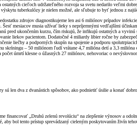
ostatných cieľoch udržateľného rozvoja sa svetu nedarilo veľmi dobr
 výskytu tuberkulózy je nielen možné, ale sľubuje to byť jednou z najúč
edostatku zdrojov diagnostikujeme len asi 6 miliónov prípadov infekcie
.
Šesť mesiacov musia užívať lieky s nepríjemnými vedľajšími účinkam
ú pred ukončením kurzu, čím riskujú, že infikujú ostatných a vyvinú sa
ovanie liekov pacientom.
Dodatočné 4 miliardy libier ročne by zabezpeč
enie liečby a podporných skupín na spojenie a podporu spolutrpiacich
 skríningu – 50 miliónom ľudí vrátane 4,7 milióna detí a 3,3 milióna 
a počet úmrtí klesne o úžasných 27 miliónov, nehovoriac o nevýslovn
ózy sú len dva z dvanástich spôsobov, ako podnietiť úsilie a konať dobr
íme financovať „Druhú zelenú revolúciu“ na zlepšenie výnosov a odol
žité, aby bol tento prístup sprevádzaný cieleným poskytovaním živín t