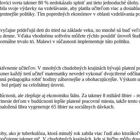
lovici sveta takmer 80 % nedokázalo splniť ani tieto jednoduché úloh
la svoje výdavky na vzdelávanie, aby platila učiteľom viac a dosiahla 
igentnejšie politiky. Tím popredných ekonómov v oblasti vzdelávania 
zvyčajne prideľujú deti do tried na základe veku, no mnohé sú buď veľ
nu denne. Vďaka vhodnému softvéru môžete rýchlo posúdiť úroveň štude
ormálne trvalo tri. Malawi v súčasnosti implementuje túto politiku.
ktívnenie učiteľov. V mnohých chudobných krajinách bývajú platení p
e takmer každý tretí učiteľ matematiky nevedel vykonať dvojciferné odč
ná pedagogika robiť hodiny zábavnejšie a obohacujúcejšie. Výskum uk
bol prijatý na celoštátnej úrovni.
cnosti, ale zlepšuje aj ekonomiku štátu. Za takmer 8 miliárd libier – 
inesie deťom v budúcnosti lepšie platené pracovné miesta, takže tento 
naložená libra vygeneruje 65 libier na sociálnych dávkach.
by, ako je tuberkulóza, ktorá minulý rok zabila viac ľudí ako ktorákoľ
počujeme takmer nič. V chudobných krajinách, kde si liečbu môžu dovol