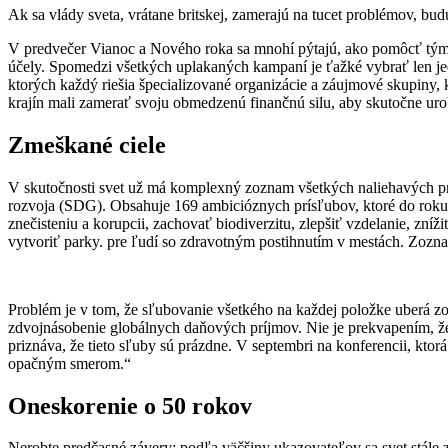
Ak sa vlády sveta, vrátane britskej, zamerajú na tucet problémov, bu
V predvečer Vianoc a Nového roka sa mnohí pýtajú, ako pomôcť tým, 
účely. Spomedzi všetkých uplakaných kampaní je ťažké vybrať len j
ktorých každý riešia špecializované organizácie a záujmové skupiny, 
krajín mali zamerať svoju obmedzenú finančnú silu, aby skutočne uro
Zmeškané ciele
V skutočnosti svet už má komplexný zoznam všetkých naliehavých pro
rozvoja (SDG). Obsahuje 169 ambicióznych prísľubov, ktoré do roku
znečisteniu a korupcii, zachovať biodiverzitu, zlepšiť vzdelanie, zn
vytvoriť parky. pre ľudí so zdravotným postihnutím v mestách. Zoznam
Problém je v tom, že sľubovanie všetkého na každej položke uberá zo
zdvojnásobenie globálnych daňových príjmov. Nie je prekvapením, ž
priznáva, že tieto sľuby sú prázdne. V septembri na konferencii, kt
opačným smerom.“
Oneskorenie o 50 rokov
Nerobte predčasné závery: podľa väčšiny ukazovateľov sa svet stále z