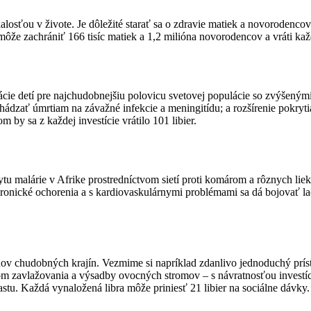
alosťou v živote. Je dôležité starať sa o zdravie matiek a novoroden
môže zachrániť 166 tisíc matiek a 1,2 milióna novorodencov a vráti kaž
ie detí pre najchudobnejšiu polovicu svetovej populácie so zvýšenými 
ať úmrtiam na závažné infekcie a meningitídu; a rozšírenie pokrytia v
 by sa z každej investície vrátilo 101 libier.
ytu malárie v Afrike prostredníctvom sietí proti komárom a rôznych lieko
ronické ochorenia a s kardiovaskulárnymi problémami sa dá bojovať la
občanov chudobných krajín. Vezmime si napríklad zdanlivo jednoduchý pr
vom zavlažovania a výsadby ovocných stromov – s návratnosťou investíc
tu. Každá vynaložená libra môže priniesť 21 libier na sociálne dávky.