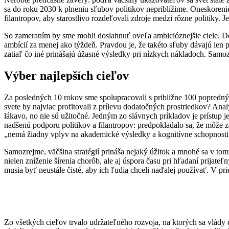
sa do roku 2030 k plneniu sľubov politikov nepriblížime. Oneskoreni
filantropov, aby starostlivo rozdeľovali zdroje medzi rôzne politiky. 
So zameraním by sme mohli dosiahnuť oveľa ambicióznejšie ciele. 
ambícií za menej ako týždeň. Pravdou je, že takéto sľuby dávajú len p
zatiaľ čo iné prinášajú úžasné výsledky pri nízkych nákladoch. Samo
Výber najlepších cieľov
Za posledných 10 rokov sme spolupracovali s približne 100 popredný
svete by najviac profitovali z prílevu dodatočných prostriedkov? Anal
lákavo, no nie sú užitočné. Jedným zo slávnych príkladov je prístup j
nadšenú podporu politikov a filantropov: predpokladalo sa, že môže z
„nemá žiadny vplyv na akademické výsledky a kognitívne schopnosti
Samozrejme, väčšina stratégií prináša nejaký úžitok a mnohé sa v tom
nielen zníženie šírenia chorôb, ale aj úspora času pri hľadaní prija
musia byť neustále čisté, aby ich ľudia chceli naďalej používať. V pri
Zo všetkých cieľov trvalo udržateľného rozvoja, na ktorých sa vlády 