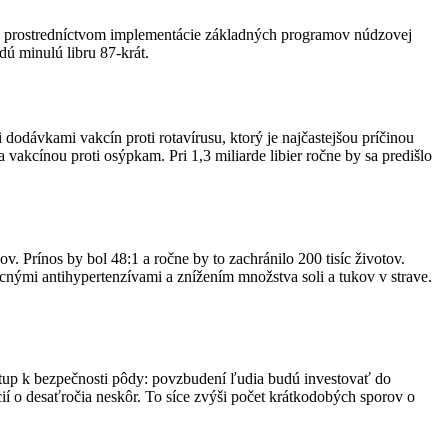
cov prostredníctvom implementácie základných programov núdzovej
dú minulú libru 87-krát.
dodávkami vakcín proti rotavírusu, ktorý je najčastejšou príčinou
akcínou proti osýpkam. Pri 1,3 miliarde libier ročne by sa predišlo
v. Prínos by bol 48:1 a ročne by to zachránilo 200 tisíc životov.
cnými antihypertenzívami a znížením množstva soli a tukov v strave.
ístup k bezpečnosti pôdy: povzbudení ľudia budú investovať do
ií o desaťročia neskôr. To síce zvýši počet krátkodobých sporov o