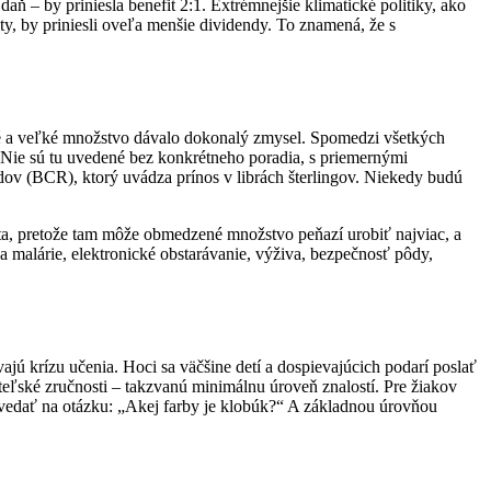
ň – by priniesla benefit 2:1. Extrémnejšie klimatické politiky, ako
ity, by priniesli oveľa menšie dividendy. To znamená, že s
erné a veľké množstvo dávalo dokonalý zmysel. Spomedzi všetkých
. Nie sú tu uvedené bez konkrétneho poradia, s priemernými
v (BCR), ktorý uvádza prínos v librách šterlingov. Niekedy budú
eta, pretože tam môže obmedzené množstvo peňazí urobiť najviac, a
a malárie, elektronické obstarávanie, výživa, bezpečnosť pôdy,
vajú krízu učenia. Hoci sa väčšine detí a dospievajúcich podarí poslať
eľské zručnosti – takzvanú minimálnu úroveň znalostí. Pre žiakov
ovedať na otázku: „Akej farby je klobúk?“ A základnou úrovňou