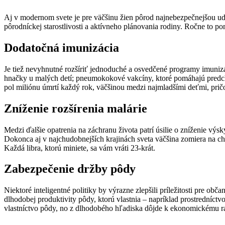
Aj v modernom svete je pre väčšinu žien pôrod najnebezpečnejšou ud
pôrodníckej starostlivosti a aktívneho plánovania rodiny. Ročne to po
Dodatočná imunizácia
Je tiež nevyhnutné rozšíriť jednoduché a osvedčené programy imunizác
hnačky u malých detí; pneumokokové vakcíny, ktoré pomáhajú predchádz
pol miliónu úmrtí každý rok, väčšinou medzi najmladšími deťmi, pričom
Zníženie rozšírenia malárie
Medzi ďalšie opatrenia na záchranu života patrí úsilie o zníženie výsk
Dokonca aj v najchudobnejších krajinách sveta väčšina zomiera na ch
Každá libra, ktorú miniete, sa vám vráti 23-krát.
Zabezpečenie držby pôdy
Niektoré inteligentné politiky by výrazne zlepšili príležitosti pre 
dlhodobej produktivity pôdy, ktorú vlastnia – napríklad prostredníct
vlastníctvo pôdy, no z dlhodobého hľadiska dôjde k ekonomickému ras