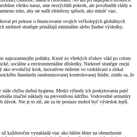
obíme všetko naraz, sme nezrýchlili pokrok, ale povzbudili vlády a
namiesto toho, aby ste našli efektívny spôsob, ako minúť viac.
oval pri pokuse o financovanie svojich veľkolepých globálnych
ch niektoré stratégie prinášajú minimálne alebo žiadne výsledky,
e najrozumnejšie politiky. Ktoré zo všetkých sľubov vlád po celom
ické, sociálne a environmentálne dôsledky. Niektoré stratégie znejú
ý ako revolučný krok, inovatívne riešenie vo vzdelávaní a získal
sického štandardu randomizovanej kontrolovanej štúdie, zistilo sa, že
e stále chýba slušná hygiena. Medzi výhody ich poskytovania patrí
ou prináša značné náklady na preventívnu údržbu. Vodovodné armatúry
h dávok. Nie je to zlé, ale za tie peniaze mohol byť výsledok lepší.
t už každoročne vynakladá viac ako bilión libier na obmedzenie