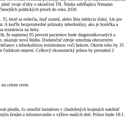
e plniť svoje sľuby o ukončení TB. Štúdia zahŕňajúca Nimalan
innejších politických priorít do roku 2030.
.
Tí, ktorí sa neliečia, buď zomrú, alebo šíria infekciu ďalej.
Ale pre
i.
A keďže bezprostredné príznaky tuberkulózy, ako je horúčka a
 rezistencia na lieky.
ili, že najmenej 95 percent pacientov bude diagnostikovaných a
, ukazuje nová štúdia.
Dodatočné zdroje umožnia ohrozeným
občanov s tuberkulózou rezistentnou voči liekom.
Okrem toho by 35
om ľudskom utrpení.
Celkový ekonomický prínos by presiahol 2
o na celom svete.
nosti plodín, čo umožní farmárom v chudobných krajinách nakŕmiť
ehotným ženám a informovaním o výžive malých detí. Prínos bude 18:1.