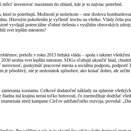
dú môcť investovať maximum do oblastí, kde je to najviac potrebné.
ktorí to potrebujú. Možností je neúrekom – sme doslova bombardovaní 
ednu. Hlavným pokušením je vyčleniť trochu na všetko. Vlády čelia 
ktoré vyvíjajú potenciálne sľubné riešenia s využitím obrovských zdroj
bili svet lepším miestom?
blémov, pretože v roku 2015 britská vláda – spolu s takmer všetkými o
 2030 urobia svet lepším miestom. SDGs sľubujú ukončiť hlad, chudob
ížiť nerovnosť, poskytnúť pracovné miesta a sociálnu podporu, podporiť
 je pôsobivý, nie je nedostatok spôsobov, ako konať dobro, ale určite 
 zamerania zoznamu. Celkové dodatočné náklady na splnenie všetkých sľ
e žiadna iná krajina nemá toľko hotovosti, čo znemožňuje dodržať vš
orá znamenala stred kampane Cieľov udržateľného rozvoja, povedal: „Dn
lepšuje. Pre väčšinu z nás je to skvelý čas vďaka úsiliu bojovať proti 