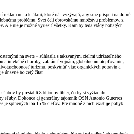
reklamami a letákmi, ktoré nás vyzývajú, aby sme prispeli na dobré
podobnému problému. Svet čelí obrovskému množstvu problémov, z
ov. Ale nie je možné vyriešiť všetky. Kam by teda vlády bohatých
statnými na svete – súhlasila s takzvanými cieľmi udržateľného
u a infekčné choroby, zabrániť vojnám, globálnemu otepľovaniu,
 životaschopnosť turizmu, poskytnúť viac organických potravín a
je únavné ho celý čítať.
ubov by presiahli 8 biliónov libier, čo by si vyžiadalo
etky sľuby. Dokonca aj generálny tajomník OSN Antonio Guterres
es je splnených iba 15 % cieľov. Pre mnohé z nich existuje pohyb
extrémnej chudobe, hladu a chorobám. No ani pri najlepších trendoch