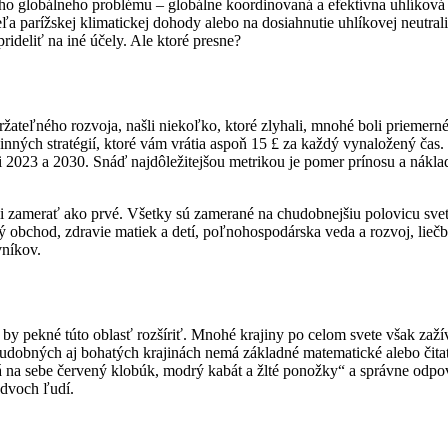
ho globálneho problému – globálne koordinovaná a efektívna uhlíková da
ieľa parížskej klimatickej dohody alebo na dosiahnutie uhlíkovej neutral
ideliť na iné účely. Ale ktoré presne?
držateľného rozvoja, našli niekoľko, ktoré zlyhali, mnohé boli priem
inných stratégií, ktoré vám vrátia aspoň 15 £ za každý vynaložený čas
23 a 2030. Snáď najdôležitejšou metrikou je pomer prínosu a náklado
mali zamerať ako prvé. Všetky sú zamerané na chudobnejšiu polovicu sv
ný obchod, zdravie matiek a detí, poľnohospodárska veda a rozvoj, liečb
vníkov.
o by pekné túto oblasť rozšíriť. Mnohé krajiny po celom svete však zaží
udobných aj bohatých krajinách nemá základné matematické alebo čitat
má na sebe červený klobúk, modrý kabát a žlté ponožky“ a správne odp
 dvoch ľudí.