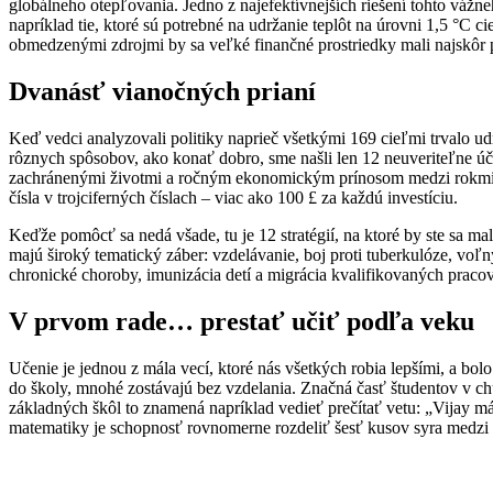
globálneho otepľovania. Jedno z najefektívnejších riešení tohto vážne
napríklad tie, ktoré sú potrebné na udržanie teplôt na úrovni 1,5 °C c
obmedzenými zdrojmi by sa veľké finančné prostriedky mali najskôr pr
Dvanásť vianočných prianí
Keď vedci analyzovali politiky naprieč všetkými 169 cieľmi trvalo u
rôznych spôsobov, ako konať dobro, sme našli len 12 neuveriteľne úč
zachránenými životmi a ročným ekonomickým prínosom medzi rokmi 20
čísla v trojciferných číslach – viac ako 100 £ za každú investíciu.
Keďže pomôcť sa nedá všade, tu je 12 stratégií, na ktoré by ste sa 
majú široký tematický záber: vzdelávanie, boj proti tuberkulóze, voľ
chronické choroby, imunizácia detí a migrácia kvalifikovaných praco
V prvom rade… prestať učiť podľa veku
Učenie je jednou z mála vecí, ktoré nás všetkých robia lepšími, a bol
do školy, mnohé zostávajú bez vzdelania. Značná časť študentov v ch
základných škôl to znamená napríklad vedieť prečítať vetu: „Vijay 
matematiky je schopnosť rovnomerne rozdeliť šesť kusov syra medzi