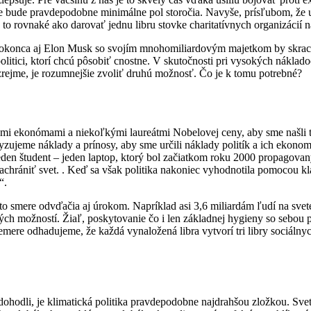
e bude pravdepodobne minimálne pol storočia. Navyše, prísľubom, že ur
Je to rovnaké ako darovať jednu libru stovke charitatívnych organizácií 
Dokonca aj Elon Musk so svojím mnohomiliardovým majetkom by skrach
olitici, ktorí chcú pôsobiť cnostne. V skutočnosti pri vysokých náklado
zrejme, je rozumnejšie zvoliť druhú možnosť. Čo je k tomu potrebné?
mi ekonómami a niekoľkými laureátmi Nobelovej ceny, aby sme našli ti
yzujeme náklady a prínosy, aby sme určili náklady politík a ich ekonom
eden študent – ​​jeden laptop, ktorý bol začiatkom roku 2000 propagovan
achrániť svet. . Keď sa však politika nakoniec vyhodnotila pomocou kla
“.
to smere odvďačia aj úrokom. Napríklad asi 3,6 miliardám ľudí na svet
teľných možností. Žiaľ, poskytovanie čo i len základnej hygieny so seb
emere odhadujeme, že každá vynaložená libra vytvorí tri libry sociálnyc
dohodli, je klimatická politika pravdepodobne najdrahšou zložkou. Sve