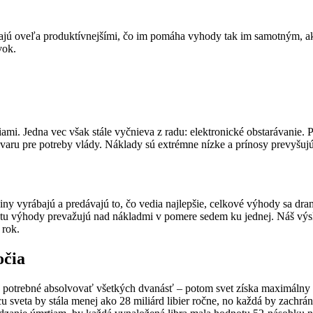
ávajú oveľa produktívnejšími, čo im pomáha vyhody tak im samotným, ak
vok.
mi. Jedna vec však stále vyčnieva z radu: elektronické obstarávanie. 
aru pre potreby vlády. Náklady sú extrémne nízke a prínosy prevyšujú 
y vyrábajú a predávajú to, čo vedia najlepšie, celkové výhody sa dram
 tu výhody prevažujú nad nákladmi v pomere sedem ku jednej. Náš výsk
 rok.
očia
Je potrebné absolvovať všetkých dvanásť – potom svet získa maximálny 
cu sveta by stála menej ako 28 miliárd libier ročne, no každá by zachr