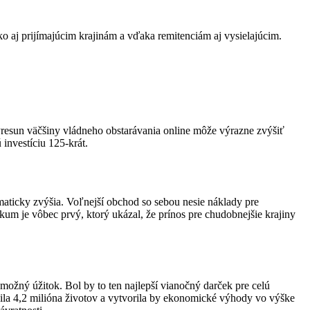
o aj prijímajúcim krajinám a vďaka remitenciám aj vysielajúcim.
Presun väčšiny vládneho obstarávania online môže výrazne zvýšiť
investíciu 125-krát.
aticky zvýšia. Voľnejší obchod so sebou nesie náklady pre
um je vôbec prvý, ktorý ukázal, že prínos pre chudobnejšie krajiny
možný úžitok. Bol by to ten najlepší vianočný darček pre celú
ánila 4,2 milióna životov a vytvorila by ekonomické výhody vo výške