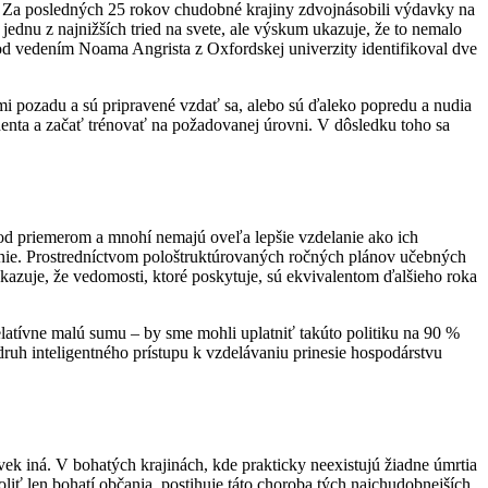
y. Za posledných 25 rokov chudobné krajiny zdvojnásobili výdavky na
jednu z najnižších tried na svete, ale výskum ukazuje, že to nemalo
pod vedením Noama Angrista z Oxfordskej univerzity identifikoval dve
mi pozadu a sú pripravené vzdať sa, alebo sú ďaleko popredu a nudia
nta a začať trénovať na požadovanej úrovni. V dôsledku toho sa
od priemerom a mnohí nemajú oveľa lepšie vzdelanie ako ich
ítanie. Prostredníctvom pološtruktúrovaných ročných plánov učebných
azuje, že vedomosti, ktoré poskytuje, sú ekvivalentom ďalšieho roka
relatívne malú sumu – by sme mohli uplatniť takúto politiku na 90 %
druh inteligentného prístupu k vzdelávaniu prinesie hospodárstvu
vek iná. V bohatých krajinách, kde prakticky neexistujú žiadne úmrtia
iť len bohatí občania, postihuje táto choroba tých najchudobnejších,