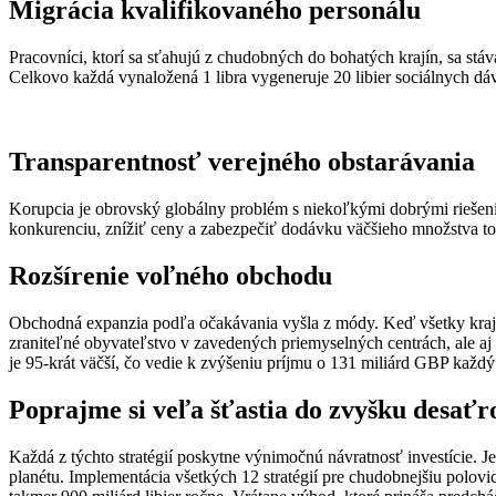
Migrácia kvalifikovaného personálu
Pracovníci, ktorí sa sťahujú z chudobných do bohatých krajín, sa st
Celkovo každá vynaložená 1 libra vygeneruje 20 libier sociálnych dá
Transparentnosť verejného obstarávania
Korupcia je obrovský globálny problém s niekoľkými dobrými riešenia
konkurenciu, znížiť ceny a zabezpečiť dodávku väčšieho množstva tov
Rozšírenie voľného obchodu
Obchodná expanzia podľa očakávania vyšla z módy. Keď všetky krajin
zraniteľné obyvateľstvo v zavedených priemyselných centrách, ale aj
je 95-krát väčší, čo vedie k zvýšeniu príjmu o 131 miliárd GBP každý
Poprajme si veľa šťastia do zvyšku desaťr
Každá z týchto stratégií poskytne výnimočnú návratnosť investície. 
planétu. Implementácia všetkých 12 stratégií pre chudobnejšiu polovi