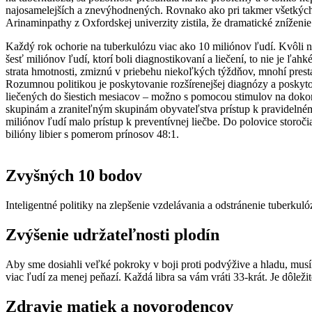
najosamelejších a znevýhodnených. Rovnako ako pri takmer všetkých 
Arinaminpathy z Oxfordskej univerzity zistila, že dramatické zníženie
Každý rok ochorie na tuberkulózu viac ako 10 miliónov ľudí.
Kvôli n
šesť miliónov ľudí, ktorí boli diagnostikovaní a liečení, to nie je ľahké
strata hmotnosti, zmiznú v priebehu niekoľkých týždňov, mnohí prestan
Rozumnou politikou je poskytovanie rozšírenejšej diagnózy a poskyt
liečených do šiestich mesiacov – možno s pomocou stimulov na dokonč
skupinám a zraniteľným skupinám obyvateľstva prístup k pravidelnému
miliónov ľudí malo prístup k preventívnej liečbe.
Do polovice storoči
bilióny libier s pomerom prínosov 48:1.
Zvyšných 10 bodov
Inteligentné politiky na zlepšenie vzdelávania a odstránenie tuberkul
Zvýšenie udržateľnosti plodín
Aby sme dosiahli veľké pokroky v boji proti podvýžive a hladu, mus
viac ľudí za menej peňazí. Každá libra sa vám vráti 33-krát. Je dôle
Zdravie matiek a novorodencov