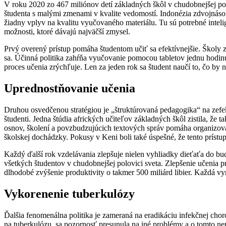
V roku 2020 zo 467 miliónov detí základných škôl v chudobnejšej po
študenta s malými zmenami v kvalite vedomostí. Indonézia zdvojnásobi
žiadny vplyv na kvalitu vyučovaného materiálu. Tu sú potrebné intel
možnosti, ktoré dávajú najväčší zmysel.
Prvý overený prístup pomáha študentom učiť sa efektívnejšie. Školy 
sa. Účinná politika zahŕňa vyučovanie pomocou tabletov jednu hodi
proces učenia zrýchľuje. Len za jeden rok sa študent naučí to, čo by n
Uprednostňovanie učenia
Druhou osvedčenou stratégiou je „štruktúrovaná pedagogika“ na zefe
študenti. Jedna štúdia afrických učiteľov základných škôl zistila, ž
osnov, školení a povzbudzujúcich textových správ pomáha organizova
školskej dochádzky. Pokusy v Keni boli také úspešné, že tento prístup 
Každý ďalší rok vzdelávania zlepšuje nielen vyhliadky dieťaťa do budú
všetkých študentov v chudobnejšej polovici sveta. Zlepšenie učenia pr
dlhodobé zvýšenie produktivity o takmer 500 miliárd libier. Každá vy
Vykorenenie tuberkulózy
Ďalšia fenomenálna politika je zameraná na eradikáciu infekčnej choro
na tuberkulózu, sa pozornosť presunula na iné problémy a o tomto ne