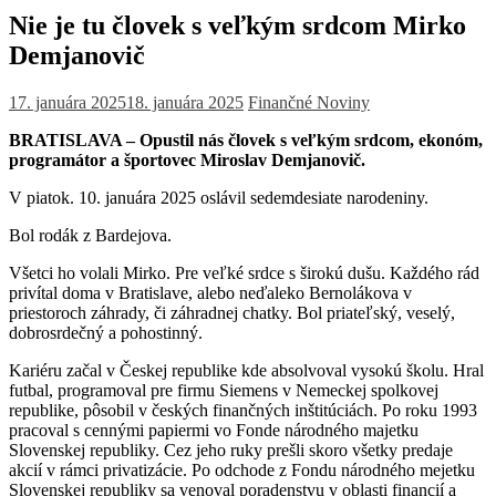
Nie je tu človek s veľkým srdcom Mirko
Demjanovič
17. januára 2025
18. januára 2025
Finančné Noviny
BRATISLAVA – Opustil nás človek s veľkým srdcom, ekonóm,
programátor a športovec Miroslav Demjanovič.
V piatok. 10. januára 2025 oslávil sedemdesiate narodeniny.
Bol rodák z Bardejova.
Všetci ho volali Mirko. Pre veľké srdce s širokú dušu. Každého rád
privítal doma v Bratislave, alebo neďaleko Bernolákova v
priestoroch záhrady, či záhradnej chatky. Bol priateľský, veselý,
dobrosrdečný a pohostinný.
Kariéru začal v Českej republike kde absolvoval vysokú školu. Hral
futbal, programoval pre firmu Siemens v Nemeckej spolkovej
republike, pôsobil v českých finančných inštitúciách. Po roku 1993
pracoval s cennými papiermi vo Fonde národného majetku
Slovenskej republiky. Cez jeho ruky prešli skoro všetky predaje
akcií v rámci privatizácie. Po odchode z Fondu národného mejetku
Slovenskej republiky sa venoval poradenstvu v oblasti financií a