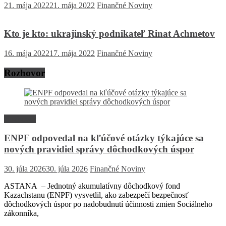
21. mája 2022
21. mája 2022
Finančné Noviny
Kto je kto: ukrajinský podnikateľ Rinat Achmetov
16. mája 2022
17. mája 2022
Finančné Noviny
Rozhovor
Rozhovor
ENPF odpovedal na kľúčové otázky týkajúce sa
nových pravidiel správy dôchodkových úspor
30. júla 2026
30. júla 2026
Finančné Noviny
ASTANA – Jednotný akumulatívny dôchodkový fond
Kazachstanu (ENPF) vysvetlil, ako zabezpečí bezpečnosť
dôchodkových úspor po nadobudnutí účinnosti zmien Sociálneho
zákonníka,