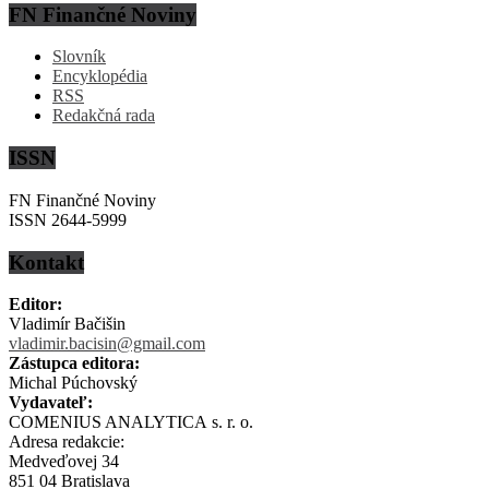
FN Finančné Noviny
Slovník
Encyklopédia
RSS
Redakčná rada
ISSN
FN Finančné Noviny
ISSN 2644-5999
Kontakt
Editor:
Vladimír Bačišin
vladimir.bacisin@gmail.com
Zástupca editora:
Michal Púchovský
Vydavateľ:
COMENIUS ANALYTICA s. r. o.
Adresa redakcie:
Medveďovej 34
851 04 Bratislava