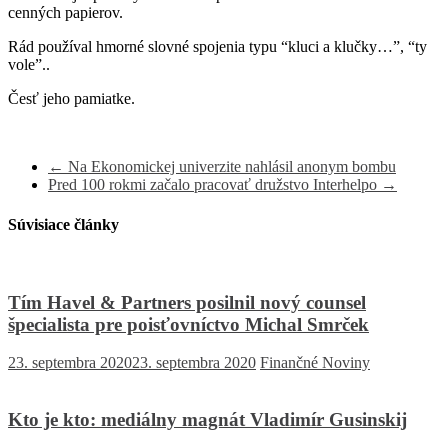
cenných papierov.
Rád používal hmorné slovné spojenia typu “kluci a klučky…”, “ty
vole”..
Česť jeho pamiatke.
←
Na Ekonomickej univerzite nahlásil anonym bombu
Pred 100 rokmi začalo pracovať družstvo Interhelpo
→
Súvisiace články
Tím Havel & Partners posilnil nový counsel
špecialista pre poisťovníctvo Michal Smrček
23. septembra 2020
23. septembra 2020
Finančné Noviny
Kto je kto: mediálny magnát Vladimír Gusinskij