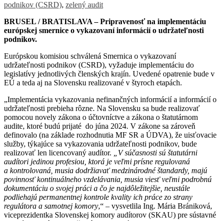
podnikov (CSRD)
,
zelený audit
BRUSEL / BRATISLAVA – Pripravenosť na implementáciu
európskej smernice o vykazovaní informácií o udržateľnosti
podnikov.
Európskou komisiou schválená Smernica o vykazovaní
udržateľnosti podnikov (CSRD), vyžaduje implementáciu do
legislatívy jednotlivých členských krajín. Uvedené opatrenie bude v
EÚ a teda aj na Slovensku realizované v štyroch etapách.
„Implementácia vykazovania nefinančných informácií a informácií o
udržateľnosti prebieha rôzne. Na Slovensku sa bude realizovať
pomocou novely zákona o účtovníctve a zákona o štatutárnom
audite, ktoré budú prijaté do júna 2024. V zákone sa zároveň
definovalo (na základe rozhodnutia MF SR a ÚDVA), že uisťovacie
služby, týkajúce sa vykazovania udržateľnosti podnikov, bude
realizovať len licencovaný audítor.
„V súčasnosti sú štatutárni
audítori jedinou profesiou, ktorá je veľmi prísne regulovaná
a kontrolovaná, musia dodržiavať medzinárodné štandardy, majú
povinnosť kontinuálneho vzdelávania, musia viesť veľmi podrobnú
dokumentáciu o svojej práci a čo je najdôležitejšie, neustále
podliehajú permanentnej kontrole kvality ich práce zo strany
regulátora a samotnej komory
,“ – vysvetlila Ing. Mária Brániková,
viceprezidentka Slovenskej komory audítorov (SKAU) pre sústavné