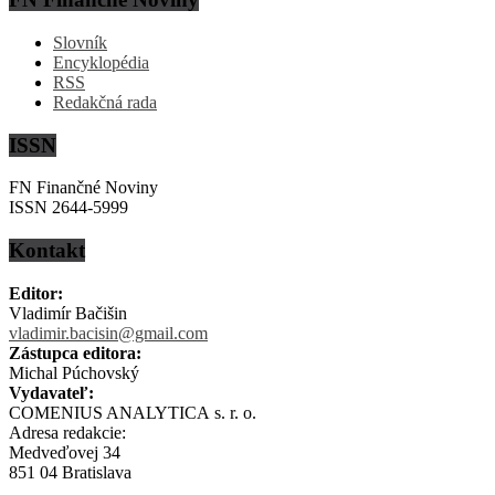
Slovník
Encyklopédia
RSS
Redakčná rada
ISSN
FN Finančné Noviny
ISSN 2644-5999
Kontakt
Editor:
Vladimír Bačišin
vladimir.bacisin@gmail.com
Zástupca editora:
Michal Púchovský
Vydavateľ:
COMENIUS ANALYTICA s. r. o.
Adresa redakcie:
Medveďovej 34
851 04 Bratislava