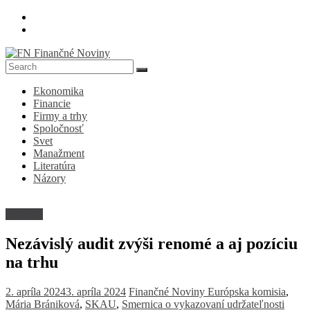
Skip
to
content
FN
Ekonomika
Finančné
Financie
Noviny
Firmy a trhy
Spoločnosť
Denník
Svet
o
Manažment
ekonomike
Literatúra
a
Názory
spoločnosti
Financie
Nezávislý audit zvýši renomé a aj pozíciu
na trhu
2. apríla 2024
3. apríla 2024
Finančné Noviny
Európska komisia
,
Mária Brániková
,
SKAU
,
Smernica o vykazovaní udržateľnosti