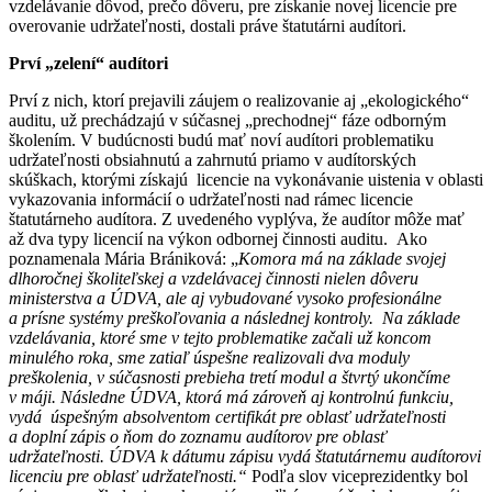
vzdelávanie dôvod, prečo dôveru, pre získanie novej licencie pre
overovanie udržateľnosti, dostali práve štatutárni audítori.
Prví „zelení“ audítori
Prví z nich, ktorí prejavili záujem o realizovanie aj „ekologického“
auditu, už prechádzajú v súčasnej „prechodnej“ fáze odborným
školením. V budúcnosti budú mať noví audítori problematiku
udržateľnosti obsiahnutú a zahrnutú priamo v audítorských
skúškach, ktorými získajú licencie na vykonávanie uistenia v oblasti
vykazovania informácií o udržateľnosti nad rámec licencie
štatutárneho audítora. Z uvedeného vyplýva, že audítor môže mať
až dva typy licencií na výkon odbornej činnosti auditu. Ako
poznamenala Mária Brániková: „
Komora má na základe svojej
dlhoročnej školiteľskej a vzdelávacej činnosti nielen dôveru
ministerstva a ÚDVA, ale aj vybudované vysoko profesionálne
a prísne systémy preškoľovania a následnej kontroly. Na základe
vzdelávania, ktoré sme v tejto problematike začali už koncom
minulého roka, sme zatiaľ úspešne realizovali dva moduly
preškolenia, v súčasnosti prebieha tretí modul a štvrtý ukončíme
v máji. Následne ÚDVA, ktorá má zároveň aj kontrolnú funkciu,
vydá úspešným absolventom certifikát pre oblasť udržateľnosti
a doplní zápis o ňom do zoznamu audítorov pre oblasť
udržateľnosti. ÚDVA k dátumu zápisu vydá štatutárnemu audítorovi
licenciu pre oblasť udržateľnosti.“
Podľa slov viceprezidentky bol