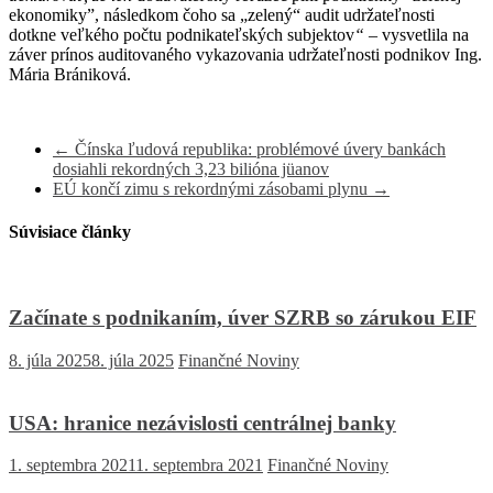
ekonomiky”, následkom čoho sa „zelený“ audit udržateľnosti
dotkne veľkého počtu podnikateľských subjektov
“
– vysvetlila na
záver prínos auditovaného vykazovania udržateľnosti podnikov Ing.
Mária Brániková.
←
Čínska ľudová republika: problémové úvery bankách
dosiahli rekordných 3,23 bilióna jüanov
EÚ končí zimu s rekordnými zásobami plynu
→
Súvisiace články
Začínate s podnikaním, úver SZRB so zárukou EIF
8. júla 2025
8. júla 2025
Finančné Noviny
USA: hranice nezávislosti centrálnej banky
1. septembra 2021
1. septembra 2021
Finančné Noviny