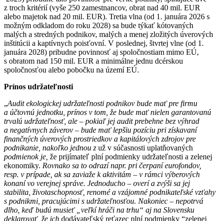
z troch kritérií (vyše 250 zamestnancov, obrat nad 40 mil. EUR
alebo majetok nad 20 mil. EUR). Tretia vlna (od 1. januára 2026 s
možným odkladom do roku 2028) sa bude týkať kótovaných
malých a stredných podnikov, malých a menej zložitých úverových
inštitúcii a kaptívnych poisťovní. V poslednej, štvrtej vlne (od 1.
januára 2028) pribudne povinnosť aj spoločnostiam mimo EÚ,
s obratom nad 150 mil. EUR a minimálne jednu dcérskou
spoločnosťou alebo pobočku na území EÚ.
Prínos udržateľnosti
„
Audit ekologickej
udržateľnosti podnikov bude mať pre firmu
a účtovnú jednotku, prínos v tom, že bude mať nielen garantovanú
trvalú udržateľnosť, ale – pokiaľ jej audit prebehne bez výhrad
a negatívnych záverov – bude mať lepšiu pozíciu pri získavaní
finančných úverových prostriedkov a kapitálových zdrojov pre
podnikanie, nakoľko jednou z
už v súčasnosti uplatňovaných
podmienok je,
že prijímateľ plní podmienky udržateľnosti a zelenej
ekonomiky.
Rovnako sa to odrazí napr. pri čerpaní eurofondov,
resp. v prípade, ak sa zaviaže k aktivitám – v rámci výberových
konaní vo verejnej správe. Jednoducho – overí a zvýši sa jej
stabilita, životaschopnosť, renomé a vzájomné podnikateľské vzťahy
s podnikmi, pracujúcimi s udržateľnosťou. Nakoniec – nepotrvá
dlho, keď budú musieť „veľkí hráči na trhu“ aj na Slovensku
deklarovať, že ich
dodávateľský reťazec plní podmienky “zelenej