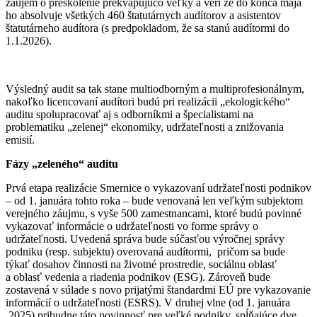
záujem o preškolenie prekvapujúco veľký a verí že do konca mája
ho absolvuje všetkých 460 štatutárnych audítorov a asistentov
štatutárneho audítora (s predpokladom, že sa stanú audítormi do
1.1.2026).
Výsledný audit sa tak stane multiodborným a multiprofesionálnym,
nakoľko licencovaní audítori budú pri realizácii „ekologického“
auditu spolupracovať aj s odborníkmi a špecialistami na
problematiku „zelenej“ ekonomiky, udržateľnosti a znižovania
emisií.
Fázy „zeleného“ auditu
Prvá etapa realizácie Smernice o vykazovaní udržateľnosti podnikov
– od 1. januára tohto roka – bude venovaná len veľkým subjektom
verejného záujmu, s vyše 500 zamestnancami, ktoré budú povinné
vykazovať informácie o udržateľnosti vo forme správy o
udržateľnosti. Uvedená správa bude súčasťou výročnej správy
podniku (resp. subjektu) overovaná audítormi, pričom sa bude
týkať dosahov činnosti na životné prostredie, sociálnu oblasť
a oblasť vedenia a riadenia podnikov (ESG). Zároveň bude
zostavená v súlade s novo prijatými štandardmi EÚ pre vykazovanie
informácií o udržateľnosti (ESRS). V druhej vlne (od 1. januára
2025) pribudne táto povinnosť pre veľké podniky, spĺňajúce dve