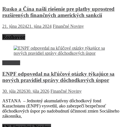
Rusko a Čína našli riešenie pre platby uprostred
rozšírených finančných amerických sankcií
21. júna 2024
21. júna 2024
Finančné Noviny
Rozhovor
Rozhovor
ENPF odpovedal na kľúčové otázky týkajúce sa
nových pravidiel správy dôchodkových úspor
30. júla 2026
30. júla 2026
Finančné Noviny
ASTANA – Jednotný akumulatívny dôchodkový fond
Kazachstanu (ENPF) vysvetlil, ako zabezpečí bezpečnosť
dôchodkových úspor po nadobudnutí účinnosti zmien Sociálneho
zákonníka,
FN Finančné Noviny