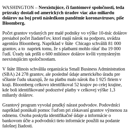
WASHINGTON –
Neexistujúce, či fantómové spoločnosti, teda
prízraky dostali od amerických úradov viac ako miliardu
dolárov na boj proti následkom pandémie koronavírusov, píše
Bloomberg.
Počet grantov vydaných pre malé podniky vo výške 10-tisíc dolárov
presiahol počet žiadateľov, ktorí majú nárok na podporu, uvádza
agentúra Bloomberg. Napríklad v štáte Chicago schválili 81 000
grantov, a to napriek tomu, že s platbami mohlo rátať iba 19 000
ľudí. Úrady tak prišli o 600 miliónov dolárov kvôli vymysleným
neexistujúcim spoločnostiam.
V štáte Illinois schválila organizácia Small Business Administration
(SBA) 24 278 grantov, ale posledné údaje amerického úradu pre
sčítanie ľudu ukazujú, že na platbu malo nárok iba 1 925 firiem v
kraji. Bloomberg celkovo identifikoval 52 krajov po celej krajine,
kde boli identifikované podozrivé platby v celkovej výške 1,3
miliardy dolárov.
Grantový program vyvolal prudký nárast podvodov. Podovdníci
napríklad ponúkali pomoc ľuďom pri získavaní grantov výmenou za
odmenu. Osoba poskytla identifikačné údaje a informácie o
bankovom účte a podvodníci tieto informácie použili na podanie
falošnej žiadosti.