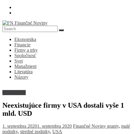
Skip
to
content
FN
Ekonomika
Finančné
Financie
Noviny
Firmy a trhy
Spoločnosť
Denník
Svet
o
Manažment
ekonomike
Literatúra
a
Názory
spoločnosti
Firmy a trhy
Neexistujúce firmy v USA dostali vyše 1
mld. USD
1. septembra 2020
1. septembra 2020
Finančné Noviny
granty
,
malé
podniky
,
stredné podniky
,
USA