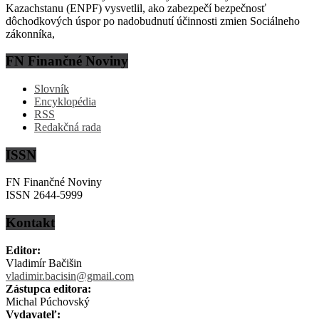
Kazachstanu (ENPF) vysvetlil, ako zabezpečí bezpečnosť
dôchodkových úspor po nadobudnutí účinnosti zmien Sociálneho
zákonníka,
FN Finančné Noviny
Slovník
Encyklopédia
RSS
Redakčná rada
ISSN
FN Finančné Noviny
ISSN 2644-5999
Kontakt
Editor:
Vladimír Bačišin
vladimir.bacisin@gmail.com
Zástupca editora:
Michal Púchovský
Vydavateľ: