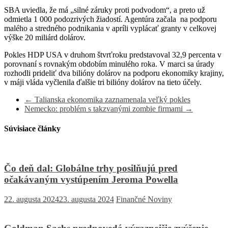
SBA uviedla, že má „silné záruky proti podvodom“, a preto už
odmietla 1 000 podozrivých žiadostí. Agentúra začala na podporu
malého a stredného podnikania v apríli vyplácať granty v celkovej
výške 20 miliárd dolárov.
Pokles HDP USA v druhom štvrťroku predstavoval 32,9 percenta v
porovnaní s rovnakým obdobím minulého roka. V marci sa úrady
rozhodli prideliť dva bilióny dolárov na podporu ekonomiky krajiny,
v máji vláda vyčlenila ďalšie tri bilióny dolárov na tieto účely.
←
Talianska ekonomika zaznamenala veľký pokles
Nemecko: problém s takzvanými zombie firmami
→
Súvisiace články
Čo deň dal: Globálne trhy posilňujú pred
očakávaným vystúpením Jeroma Powella
22. augusta 2024
23. augusta 2024
Finančné Noviny