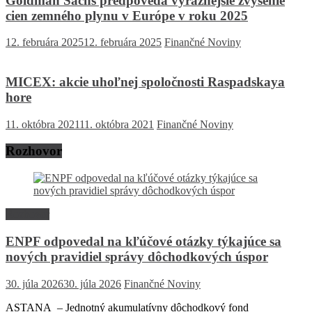
Goldman Sachs predpovedá výraznejšie zvýšenie
cien zemného plynu v Európe v roku 2025
12. februára 2025
12. februára 2025
Finančné Noviny
MICEX: akcie uhoľnej spoločnosti Raspadskaya
hore
11. októbra 2021
11. októbra 2021
Finančné Noviny
Rozhovor
Rozhovor
ENPF odpovedal na kľúčové otázky týkajúce sa
nových pravidiel správy dôchodkových úspor
30. júla 2026
30. júla 2026
Finančné Noviny
ASTANA – Jednotný akumulatívny dôchodkový fond