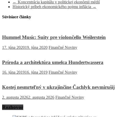
←
Koncentrácia kapitálu v politickej ekonómii médií
Historický príbeh ekonomického pojmu inflácia
→
Súvisiace články
Hummel Music: Suity pre violončello Weilerstein
17. júna 2020
19. júna 2020
Finančné Noviny
Príroda a architektúra umelca Hundertwassera
16. júna 2019
16. júna 2019
Finančné Noviny
Kostej nesmrteľný v ukrajinčine Čachlyk nevmirušij
2. augusta 2026
2. augusta 2026
Finančné Noviny
Rozhovor