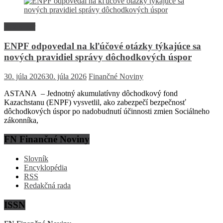
Rozhovor
ENPF odpovedal na kľúčové otázky týkajúce sa
nových pravidiel správy dôchodkových úspor
30. júla 2026
30. júla 2026
Finančné Noviny
ASTANA – Jednotný akumulatívny dôchodkový fond
Kazachstanu (ENPF) vysvetlil, ako zabezpečí bezpečnosť
dôchodkových úspor po nadobudnutí účinnosti zmien Sociálneho
zákonníka,
FN Finančné Noviny
Slovník
Encyklopédia
RSS
Redakčná rada
ISSN