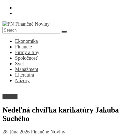
Skip
to
content
FN
Ekonomika
Finančné
Financie
Noviny
Firmy a trhy
Spoločnosť
Denník
Svet
o
Manažment
ekonomike
Literatúra
a
Názory
spoločnosti
Kultúra
Nedeľná chvíľka karikatúry Jakuba
Suchého
28. júna 2026
Finančné Noviny