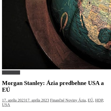
Ekonomika
Morgan Stanley: Ázia predbehne USA a
EÚ
17. apríla 2023
17. apríla 2023
Finančné Noviny
Ázia
,
EÚ
,
HDP
,
USA