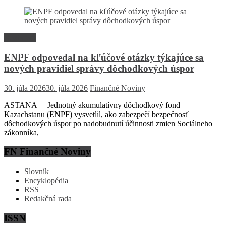
Rozhovor
ENPF odpovedal na kľúčové otázky týkajúce sa
nových pravidiel správy dôchodkových úspor
30. júla 2026
30. júla 2026
Finančné Noviny
ASTANA – Jednotný akumulatívny dôchodkový fond
Kazachstanu (ENPF) vysvetlil, ako zabezpečí bezpečnosť
dôchodkových úspor po nadobudnutí účinnosti zmien Sociálneho
zákonníka,
FN Finančné Noviny
Slovník
Encyklopédia
RSS
Redakčná rada
ISSN