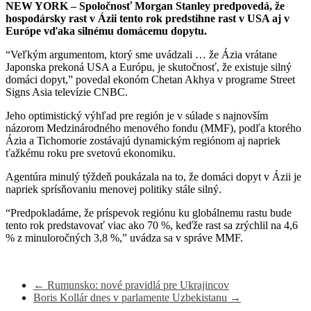
NEW YORK – Spoločnosť Morgan Stanley predpovedá, že
hospodársky rast v Ázii tento rok predstihne rast v USA aj v
Európe vďaka silnému domácemu dopytu.
“Veľkým argumentom, ktorý sme uvádzali … že Ázia vrátane
Japonska prekoná USA a Európu, je skutočnosť, že existuje silný
domáci dopyt,” povedal ekonóm Chetan Akhya v programe Street
Signs Asia televízie CNBC.
Jeho optimistický výhľad pre región je v súlade s najnovším
názorom Medzinárodného menového fondu (MMF), podľa ktorého
Ázia a Tichomorie zostávajú dynamickým regiónom aj napriek
ťažkému roku pre svetovú ekonomiku.
Agentúra minulý týždeň poukázala na to, že domáci dopyt v Ázii je
napriek sprísňovaniu menovej politiky stále silný.
“Predpokladáme, že príspevok regiónu ku globálnemu rastu bude
tento rok predstavovať viac ako 70 %, keďže rast sa zrýchlil na 4,6
% z minuloročných 3,8 %,” uvádza sa v správe MMF.
←
Rumunsko: nové pravidlá pre Ukrajincov
Boris Kollár dnes v parlamente Uzbekistanu
→