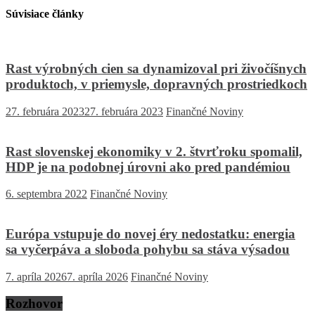
Súvisiace články
Rast výrobných cien sa dynamizoval pri živočíšnych
produktoch, v priemysle, dopravných prostriedkoch
27. februára 2023
27. februára 2023
Finančné Noviny
Rast slovenskej ekonomiky v 2. štvrťroku spomalil,
HDP je na podobnej úrovni ako pred pandémiou
6. septembra 2022
Finančné Noviny
Európa vstupuje do novej éry nedostatku: energia
sa vyčerpáva a sloboda pohybu sa stáva výsadou
7. apríla 2026
7. apríla 2026
Finančné Noviny
Rozhovor