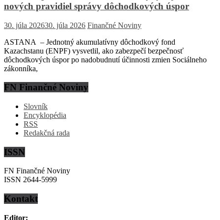
nových pravidiel správy dôchodkových úspor
30. júla 2026
30. júla 2026
Finančné Noviny
ASTANA – Jednotný akumulatívny dôchodkový fond
Kazachstanu (ENPF) vysvetlil, ako zabezpečí bezpečnosť
dôchodkových úspor po nadobudnutí účinnosti zmien Sociálneho
zákonníka,
FN Finančné Noviny
Slovník
Encyklopédia
RSS
Redakčná rada
ISSN
FN Finančné Noviny
ISSN 2644-5999
Kontakt
Editor: