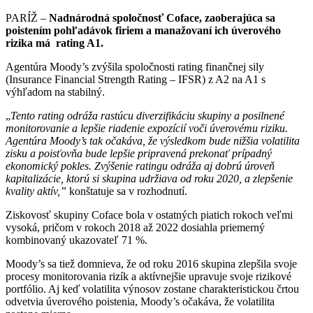
PARÍŽ –
Nadnárodná spoločnosť Coface, zaoberajúca sa
poistením pohľadávok firiem a manažovaní ich úverového
rizika má rating A1.
Agentúra Moody’s zvýšila spoločnosti rating finančnej sily
(Insurance Financial Strength Rating – IFSR) z A2 na A1 s
výhľadom na stabilný.
„
Tento rating odráža rastúcu diverzifikáciu skupiny a posilnené
monitorovanie a lepšie riadenie expozícií voči úverovému riziku.
Agentúra Moody’s tak očakáva, že výsledkom bude nižšia volatilita
zisku a poisťovňa bude lepšie pripravená prekonať prípadný
ekonomický pokles. Zvýšenie ratingu odráža aj dobrú úroveň
kapitalizácie, ktorú si skupina udržiava od roku 2020, a zlepšenie
kvality aktív,”
konštatuje sa v rozhodnutí.
Ziskovosť skupiny Coface bola v ostatných piatich rokoch veľmi
vysoká, pričom v rokoch 2018 až 2022 dosiahla priemerný
kombinovaný ukazovateľ 71 %.
Moody’s sa tiež domnieva, že od roku 2016 skupina zlepšila svoje
procesy monitorovania rizík a aktívnejšie upravuje svoje rizikové
portfólio. Aj keď volatilita výnosov zostane charakteristickou črtou
odvetvia úverového poistenia, Moody’s očakáva, že volatilita