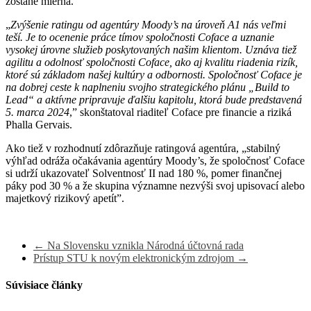
zostane mierna.
„
Zvýšenie ratingu od agentúry Moody’s na úroveň A1 nás veľmi
teší. Je to ocenenie práce tímov spoločnosti Coface a uznanie
vysokej úrovne služieb poskytovaných našim klientom. Uznáva tiež
agilitu a odolnosť spoločnosti Coface, ako aj kvalitu riadenia rizík,
ktoré sú základom našej kultúry a odbornosti. Spoločnosť Coface je
na dobrej ceste k naplneniu svojho strategického plánu „Build to
Lead“ a aktívne pripravuje ďalšiu kapitolu, ktorá bude predstavená
5. marca 2024
,” skonštatoval riaditeľ Coface pre financie a riziká
Phalla Gervais.
Ako tiež v rozhodnutí zdôrazňuje ratingová agentúra, „stabilný
výhľad odráža očakávania agentúry Moody’s, že spoločnosť Coface
si udrží ukazovateľ Solventnosť II nad 180 %, pomer finančnej
páky pod 30 % a že skupina významne nezvýši svoj upisovací alebo
majetkový rizikový apetít”.
←
Na Slovensku vznikla Národná účtovná rada
Prístup STU k novým elektronickým zdrojom
→
Súvisiace články