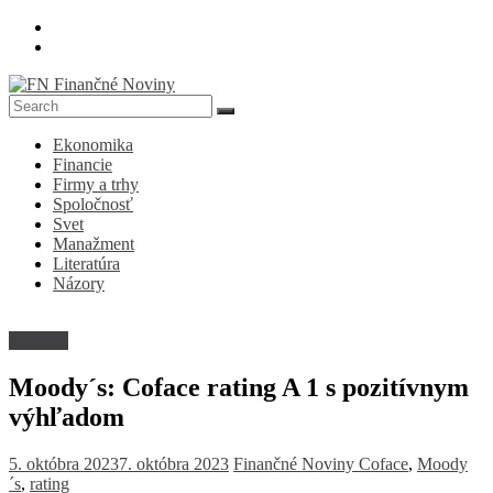
Skip
to
content
FN
Ekonomika
Finančné
Financie
Noviny
Firmy a trhy
Spoločnosť
Denník
Svet
o
Manažment
ekonomike
Literatúra
a
Názory
spoločnosti
Financie
Moody´s: Coface rating A 1 s pozitívnym
výhľadom
5. októbra 2023
7. októbra 2023
Finančné Noviny
Coface
,
Moody
´s
,
rating