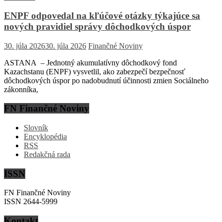
ENPF odpovedal na kľúčové otázky týkajúce sa
nových pravidiel správy dôchodkových úspor
30. júla 2026
30. júla 2026
Finančné Noviny
ASTANA – Jednotný akumulatívny dôchodkový fond
Kazachstanu (ENPF) vysvetlil, ako zabezpečí bezpečnosť
dôchodkových úspor po nadobudnutí účinnosti zmien Sociálneho
zákonníka,
FN Finančné Noviny
Slovník
Encyklopédia
RSS
Redakčná rada
ISSN
FN Finančné Noviny
ISSN 2644-5999
Kontakt