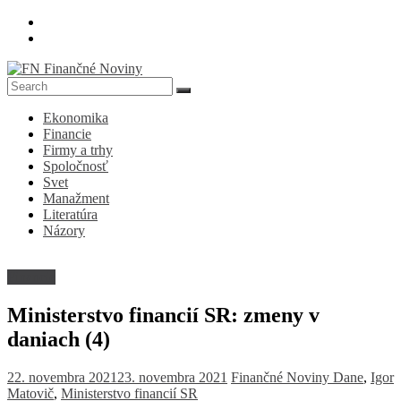
Skip
to
content
FN
Ekonomika
Finančné
Financie
Noviny
Firmy a trhy
Spoločnosť
Denník
Svet
o
Manažment
ekonomike
Literatúra
a
Názory
spoločnosti
Financie
Ministerstvo financií SR: zmeny v
daniach (4)
22. novembra 2021
23. novembra 2021
Finančné Noviny
Dane
,
Igor
Matovič
,
Ministerstvo financií SR