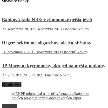
Súvisiace články
Banková rada NBS: v ekonomike prišla jeseň
24. septembra 2019
24. septembra 2019
Finančné Noviny
Heger: nekŕmime oligarchov, ale len občanov
11. novembra 2020
11. novembra 2020
Finančné Noviny
JP Morgan: kryptomeny ako jed na myši a potkany
24. júna 2021
28. júna 2021
Finančné Noviny
Rozhovor
Rozhovor