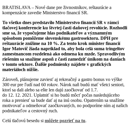
BRATISLAVA – Nové dane pre živnostníkov, reštaurácie a
kompenzácie zavedie Ministerstvo financií SR.
To všetko dnes predstavilo Ministerstvo financií SR v rámci
tlačovej konferencie ku štvrtej časti daňovej revolúcie. Rozhodli
sme sa, že vypočujeme hlas podnikateľov a významným
spôsobom pomôžeme slovenskému gastrosektoru. DPH pre
reštaurácie znížime na 10 %. Za tento krok minister financií
Igor Matovič žiada napríklad to, aby bola celá suma tringeltov
zamestnancom rozdelená ako odmena ku mzde. Spravodlivým
riešením sa snažíme aspoň z časti zamedziť únikom na daniach
v tomto sektore. Ďalšie podmienky nájdete v grafických
materiáloch nižšie.
Zároveň, plánujeme zaviesť aj rekreačný a gastro bonus vo výške
300 eur pre ľudí nad 60 rokov. Nárok naň budú mať všetci seniori,
ktorí sa dali alebo sa ešte len dajú zaočkovať od 1.7.
do 12. 12. 2021. Uplatniť si ho budú môcť počas nasledujúceho
roka a preniesť sa bude dať aj na inú osobu. Opatrením sa snažíme
motivovať a odmeňovať zaočkovaných, no podporíme ním aj našich
podnikateľov a cestovný ruch.
Celú tlačovú besedu si
môžete pozrieť na tu
.