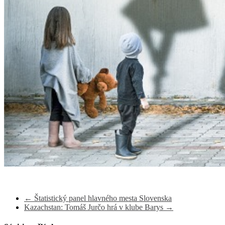
←
Štatistický panel hlavného mesta Slovenska
Kazachstan: Tomáš Jurčo hrá v klube Barys
→