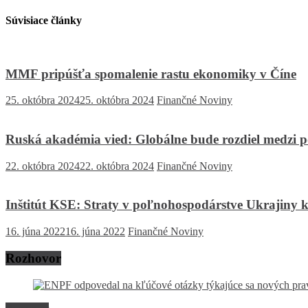
Súvisiace články
MMF pripúšťa spomalenie rastu ekonomiky v Číne
25. októbra 2024
25. októbra 2024
Finančné Noviny
Ruská akadémia vied: Globálne bude rozdiel medzi p
22. októbra 2024
22. októbra 2024
Finančné Noviny
Inštitút KSE: Straty v poľnohospodárstve Ukrajiny kv
16. júna 2022
16. júna 2022
Finančné Noviny
Rozhovor