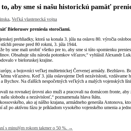
to, aby sme si našu historickú pamäť prenie
inska
,
Veľká vlastenecká vojna
äť Bielorusov preniesla storočiami.
nskej prehliadky, ktorá sa konala 3. júla na oslavu 80. výročia oslobo
tíchli presne pred 80 rokmi, 3. júla 1944.
 že by sme mali urobiť všetko pre to, aby sme si túto spomienku preniesli
hrdinov. Obsahuje silu národa potomkov víťazov,“ vyhlásil Alexandr Lu
dovalo v bieloruskej krajine.
lej Európy, a bojovníci veľkej multietnickej Červenej armády. Bezhlavo.
ému víťazstvu. Keď 3. júla oslavujeme Deň nezávislosti, vzdávame hol
a Bychov. Na ďalších nespočetných veľkých a malých vojenských líniá
ojovali na rovnakej úrovni ako muži a pracovali na domácom fronte, aby
a našu slobodu a nezávislosť,“ poznamenala hlava štátu.
sovského, ako aj nášho krajana, armádneho generála Antonova, ktorý 
í až po aktívnu fázu je príkladom vysokého vojenského umenia a jednou
vnaní s minulým rokom takmer o 50 %.
→