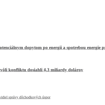
otenciálnym dopytom po energii a spotrebou energie p
ôli konfliktu dosiahli 4,3 miliardy dolárov