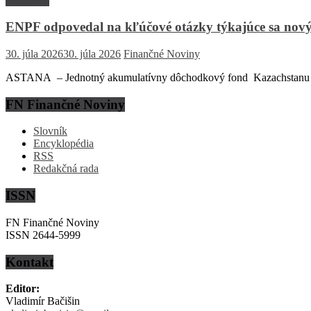
Rozhovor
ENPF odpovedal na kľúčové otázky týkajúce sa nový
30. júla 2026
30. júla 2026
Finančné Noviny
ASTANA – Jednotný akumulatívny dôchodkový fond Kazachstanu (EN
FN Finančné Noviny
Slovník
Encyklopédia
RSS
Redakčná rada
ISSN
FN Finančné Noviny
ISSN 2644-5999
Kontakt
Editor:
Vladimír Bačišin