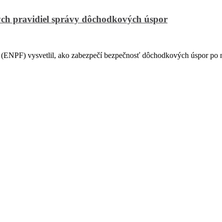
ch pravidiel správy dôchodkových úspor
PF) vysvetlil, ako zabezpečí bezpečnosť dôchodkových úspor po na