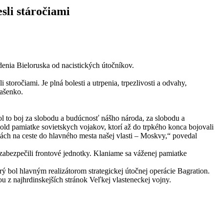
sli stáročiami
denia Bieloruska od nacistických útočníkov.
 storočiami. Je plná bolesti a utrpenia, trpezlivosti a odvahy,
kašenko.
 Bol to boj za slobodu a budúcnosť nášho národa, za slobodu a
d pamiatke sovietskych vojakov, ktorí až do trpkého konca bojovali
ch na ceste do hlavného mesta našej vlasti – Moskvy,“ povedal
 zabezpečili frontové jednotky. Klaniame sa váženej pamiatke
bol hlavným realizátorom strategickej útočnej operácie Bagration.
 z najhrdinskejších stránok Veľkej vlasteneckej vojny.