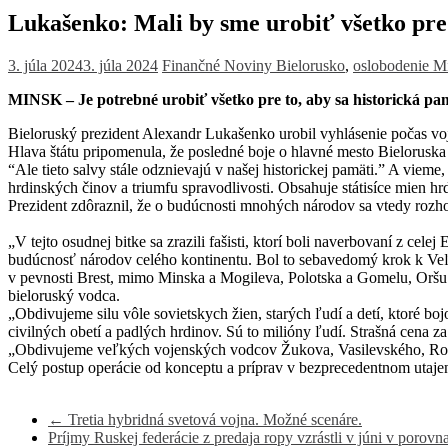
Lukašenko: Mali by sme urobiť všetko pre 
3. júla 2024
3. júla 2024
Finančné Noviny
Bielorusko
,
oslobodenie M
MINSK – Je potrebné urobiť všetko pre to, aby sa historická pam
Bieloruský prezident Alexandr Lukašenko urobil vyhlásenie počas voje
Hlava štátu pripomenula, že posledné boje o hlavné mesto Bieloruska s
“Ale tieto salvy stále odznievajú v našej historickej pamäti.” A vieme,
hrdinských činov a triumfu spravodlivosti. Obsahuje státisíce mien 
Prezident zdôraznil, že o budúcnosti mnohých národov sa vtedy rozho
„V tejto osudnej bitke sa zrazili fašisti, ktorí boli naverbovaní z ce
budúcnosť národov celého kontinentu. Bol to sebavedomý krok k Veľk
v pevnosti Brest, mimo Minska a Mogileva, Polotska a Gomelu, Oršu 
bieloruský vodca.
„Obdivujeme silu vôle sovietskych žien, starých ľudí a detí, ktoré b
civilných obetí a padlých hrdinov. Sú to milióny ľudí. Strašná cena z
„Obdivujeme veľkých vojenských vodcov Žukova, Vasilevského, Rokos
Celý postup operácie od konceptu a príprav v bezprecedentnom utajen
←
Tretia hybridná svetová vojna. Možné scenáre.
Príjmy Ruskej federácie z predaja ropy vzrástli v júni v poro