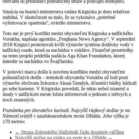
obeťami sú príslušníci pohraničnej stráže a policajní dôstojníci.
Situácia na hranici ministerstva vnútra Kirgizska je dnes relatívne
stabilná. V skutočnosti sa stalo, že sa vykonáva „potrebné
vyšetrovacie opatrenia“, uviedlo ministerstvo.
Toto nie je prvý konflikt medzi obyvateľmi Kirgizska a tadžického
Vorukha, napísala agentúra „Ferghana News Agency“. V septembri
2018 Kirgizci protestovali kvôli výstavbe systému dodávky vody v
tadžickej osade, ktorá sa nachádza v exkláve. Finančné prostriedky
na tento projekt pridelila nadácia Aga Khan Foundation, ktorej
ústredie sa nachádza vo Švajčiarsku.
V polovici marca došlo k novému konfliktu medzi obyvateľmi
pohraničných dedín – tentokrát obyvatelia Vorukhu už boli proti
výstavbe obchvatu železnice Aksai-Tamdyk, účastníci hádky hádzali
po sebe kamene. V Kirgizsku povedali, že nikto nebol zranený a
úrady v tadžickom meste Isfara informovali o jednom z mŕtvych a
troch zranených.
Poznámka pre zberateľov kuriozít. Najvyšší vlajkový stožiar je na
Námestí svätýň v saudskoarabskom meste Džidda. Jeho výška je
170 metrov.
←
Strana Zelenského Služobník ľudu dosahuje väčšinu
Najvyšší stožiar na vlajku vo svete je v Džidde
→