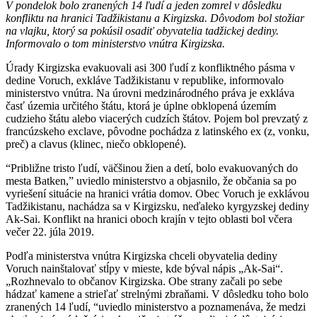
V pondelok bolo zranených 14 ľudí a jeden zomrel v dôsledku
konfliktu na hranici Tadžikistanu a Kirgizska. Dôvodom bol stožiar
na vlajku, ktorý sa pokúsil osadiť obyvatelia tadžickej dediny.
Informovalo o tom ministerstvo vnútra Kirgizska.
Úrady Kirgizska evakuovali asi 300 ľudí z konfliktného pásma v
dedine Voruch, exkláve Tadžikistanu v republike, informovalo
ministerstvo vnútra. Na úrovni medzinárodného práva je exkláva
časť územia určitého štátu, ktorá je úplne obklopená územím
cudzieho štátu alebo viacerých cudzích štátov. Pojem bol prevzatý z
francúzskeho exclave, pôvodne pochádza z latinského ex (z, vonku,
preč) a clavus (klinec, niečo obklopené).
“Približne tristo ľudí, väčšinou žien a detí, bolo evakuovaných do
mesta Batken,” uviedlo ministerstvo a objasnilo, že občania sa po
vyriešení situácie na hranici vrátia domov. Obec Voruch je exklávou
Tadžikistanu, nachádza sa v Kirgizsku, neďaleko kyrgyzskej dediny
Ak-Sai. Konflikt na hranici oboch krajín v tejto oblasti bol včera
večer 22. júla 2019.
Podľa ministerstva vnútra Kirgizska chceli obyvatelia dediny
Voruch nainštalovať stĺpy v mieste, kde býval nápis „Ak-Sai“.
„Rozhnevalo to občanov Kirgizska. Obe strany začali po sebe
hádzať kamene a strieľať strelnými zbraňami. V dôsledku toho bolo
zranených 14 ľudí, “uviedlo ministerstvo a poznamenáva, že medzi