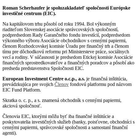
Roman Scherhaufer je spoluzakladateľ spoločnosti Európske
investičné centrum (EIC).
Na kapitálovom trhu pôsobí od roku 1994. Bol výkonným
riaditeľom Slovenskej asociácie správcovských spoločností,
podpredsedom Rady Garančného fondu investícií, podpredsedom
výkonného výboru Asociácie obchodníkov s cennými papiermi,
členom Rozhodcovskej komisie Úradu pre finančný trh a členom
tímu pre dôchodkovú reformu pri Ministersteve práce, sociálnych
vecí a rodiny. V súčasnosti je predsedom Etickej komisie Asociácie
finančných sprostredkovateľov a finančných poradcov a pôsobí ako
predseda predstavenstva Spoločnosti EIC.
European Investment Centre o.c.p., a.s.
je finančná inštitúcia,
prevádzkujúca pre svojich
Členov
fondovú platformu pod názvom
EIC Fund Platform.
Skratka o. c. p., a s. znamená obchodník s cennými papiermi,
akciová spoločnosť.
Členovia EIC, ktorými môžu byť iba finančné inštitúcie a
poskytovatelia investičných služieb (banky, poisťovne, obchodníci s
cennými papiermi, správcovské spoločnosti a samostaní finanční
agenti).