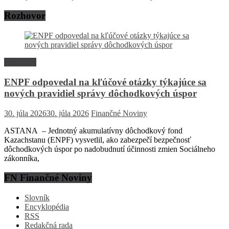
Rozhovor
Rozhovor
ENPF odpovedal na kľúčové otázky týkajúce sa
nových pravidiel správy dôchodkových úspor
30. júla 2026
30. júla 2026
Finančné Noviny
ASTANA – Jednotný akumulatívny dôchodkový fond
Kazachstanu (ENPF) vysvetlil, ako zabezpečí bezpečnosť
dôchodkových úspor po nadobudnutí účinnosti zmien Sociálneho
zákonníka,
FN Finančné Noviny
Slovník
Encyklopédia
RSS
Redakčná rada