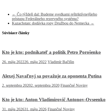
←
Čo týždeň dal: Budeme svedkami reštriktívnejšieho
prístupu Federálneho rezervného systému?
Kazachstan: dodávka ropy Družbou do Nemecka
→
Súvisiace články
Kto je kto: podnikateľ a politik Petro Porošenko
26. mája 2022
26. mája 2022
Vladimír Bačišin
Alexej Navaľnyj sa považuje za oponenta Putina
2. septembra 2020
2. septembra 2020
Finančné Noviny
Kto je kto: Anton Vladimirovič Antonov-Ovseenko
31. mája 2026
31. mája 2026
Finančné Noviny