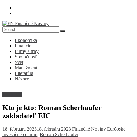
Skip
to
content
FN
Ekonomika
Finančné
Financie
Noviny
Firmy a trhy
Spoločnosť
Denník
Svet
o
Manažment
ekonomike
Literatúra
a
Názory
spoločnosti
Kto je kto
Kto je kto: Roman Scherhaufer
zakladateľ EIC
18. februára 2023
18. februára 2023
Finančné Noviny
Európske
investičné cenrum
,
Roman Scherhaufer