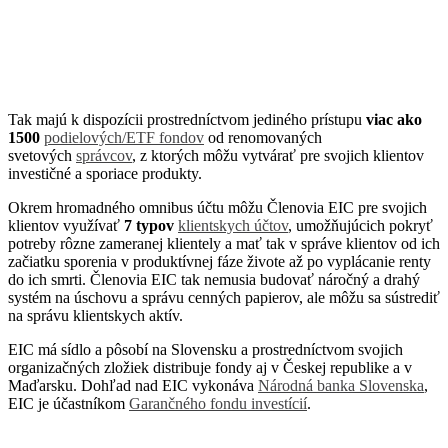
Tak majú k dispozícii prostredníctvom jediného prístupu
viac ako
1500
podielových/ETF fondov
od renomovaných
svetových
správcov
, z ktorých môžu vytvárať pre svojich klientov
investičné a sporiace produkty.
Okrem hromadného omnibus účtu môžu Členovia EIC pre svojich
klientov využívať
7 typov
klientskych účtov
, umožňujúcich pokryť
potreby rôzne zameranej klientely a mať tak v správe klientov od ich
začiatku sporenia v produktívnej fáze živote až po vyplácanie renty
do ich smrti. Členovia EIC tak nemusia budovať náročný a drahý
systém na úschovu a správu cenných papierov, ale môžu sa sústrediť
na správu klientskych aktív.
EIC má sídlo a pôsobí na Slovensku a prostredníctvom svojich
organizačných zložiek distribuje fondy aj v Českej republike a v
Maďarsku. Dohľad nad EIC vykonáva
Národná banka Slovenska
,
EIC je účastníkom
Garančného fondu investícií
.