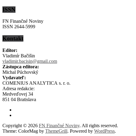
ISSN
FN Finančné Noviny
ISSN 2644-5999
Kontakt
Editor:
Vladimír Bačišin
vladimir.bacisin@gmail.com
Zástupca editora:
Michal Púchovský
Vydavateľ:
COMENIUS ANALYTICA s. r. o.
Adresa redakcie:
Medveďovej 34
851 04 Bratislava
Copyright © 2026
FN Finančné Noviny
. All rights reserved.
Theme: ColorMag by
ThemeGrill
. Powered by
WordPress
.