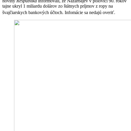
noviny
Respublika
informovali, že Nazarbajev v polovici 90. rokov
tajne ukryl 1 miliardu dolárov zo štátnych príjmov z ropy na
švajčiarskych bankových účtoch. Infomácie sa nedajú overiť.