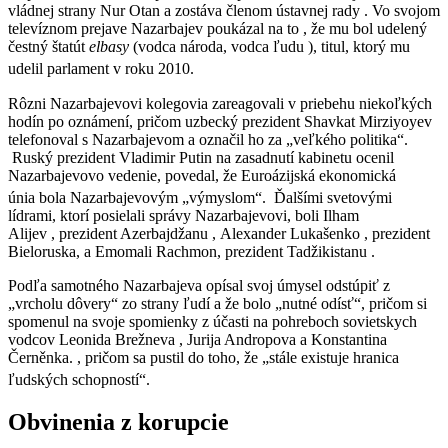
vládnej strany Nur Otan a zostáva členom ústavnej rady . Vo svojom
televíznom prejave Nazarbajev poukázal na to , že mu bol udelený
čestný štatút
elbasy
(vodca národa, vodca ľudu ), titul, ktorý mu
udelil parlament v roku 2010.
Rôzni Nazarbajevovi kolegovia zareagovali v priebehu niekoľkých
hodín po oznámení, pričom uzbecký prezident Shavkat Mirziyoyev
telefonoval s Nazarbajevom a označil ho za „veľkého politika“.
Ruský prezident Vladimir Putin na zasadnutí kabinetu ocenil
Nazarbajevovo vedenie, povedal, že Euroázijská ekonomická
únia bola Nazarbajevovým „výmyslom“.
Ďalšími svetovými
lídrami, ktorí posielali správy Nazarbajevovi, boli Ilham
Alijev , prezident Azerbajdžanu , Alexander Lukašenko , prezident
Bieloruska, a Emomali Rachmon, prezident Tadžikistanu .
Podľa samotného Nazarbajeva opísal svoj úmysel odstúpiť z
„vrcholu dôvery“ zo strany ľudí a že bolo „nutné odísť“, pričom si
spomenul na svoje spomienky z účasti na pohreboch sovietskych
vodcov Leonida Brežneva , Jurija Andropova a Konstantina
Černěnka. , pričom sa pustil do toho, že „stále existuje hranica
ľudských schopností“.
Obvinenia z korupcie