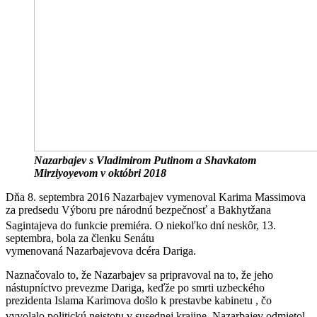
Nazarbajev s Vladimirom Putinom a Shavkatom
Mirziyoyevom v októbri 2018
Dňa 8. septembra 2016 Nazarbajev vymenoval Karima Massimova
za predsedu Výboru pre národnú bezpečnosť a Bakhytžana
Sagintajeva do funkcie premiéra.
O niekoľko dní neskôr, 13.
septembra, bola za členku Senátu
vymenovaná Nazarbajevova dcéra Dariga.
Naznačovalo to, že Nazarbajev sa pripravoval na to, že jeho
nástupníctvo prevezme Dariga, keďže po smrti uzbeckého
prezidenta Islama Karimova došlo k prestavbe kabinetu , čo
vyvolalo politickú neistotu v susednej krajine.
Nazarbajev odmietol