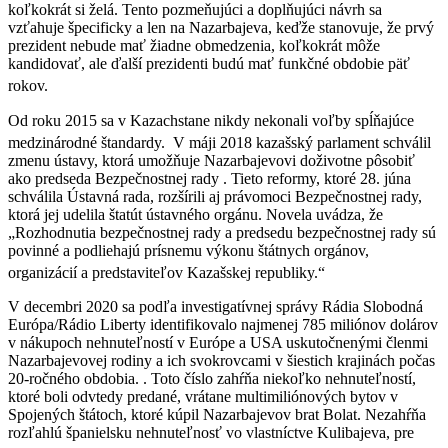
koľkokrát si želá. Tento pozmeňujúci a doplňujúci návrh sa
vzťahuje špecificky a len na Nazarbajeva, keďže stanovuje, že prvý
prezident nebude mať žiadne obmedzenia, koľkokrát môže
kandidovať, ale ďalší prezidenti budú mať funkčné obdobie päť
rokov.
Od roku 2015 sa v Kazachstane nikdy nekonali voľby spĺňajúce
medzinárodné štandardy.
V máji 2018 kazašský parlament schválil
zmenu ústavy, ktorá umožňuje Nazarbajevovi doživotne pôsobiť
ako predseda Bezpečnostnej rady . Tieto reformy, ktoré 28. júna
schválila Ústavná rada, rozšírili aj právomoci Bezpečnostnej rady,
ktorá jej udelila štatút ústavného orgánu. Novela uvádza, že
„Rozhodnutia bezpečnostnej rady a predsedu bezpečnostnej rady sú
povinné a podliehajú prísnemu výkonu štátnych orgánov,
organizácií a predstaviteľov Kazašskej republiky.“
V decembri 2020 sa podľa investigatívnej správy Rádia Slobodná
Európa/Rádio Liberty identifikovalo najmenej 785 miliónov dolárov
v nákupoch nehnuteľností v Európe a USA uskutočnenými členmi
Nazarbajevovej rodiny a ich svokrovcami v šiestich krajinách počas
20-ročného obdobia. . Toto číslo zahŕňa niekoľko nehnuteľností,
ktoré boli odvtedy predané, vrátane multimiliónových bytov v
Spojených štátoch, ktoré kúpil Nazarbajevov brat Bolat. Nezahŕňa
rozľahlú španielsku nehnuteľnosť vo vlastníctve Kulibajeva, pre