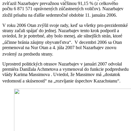
zvíťazil Nazarbajev prevažnou väčšinou 91,15 % (z celkového
počtu 6 871 571 oprávnených zúčastnených voličov). Nazarbajev
zložil prísahu na ďalšie sedemročné obdobie 11. januára 2006.
V roku 2006 Otan zvýšil svoje rady, keď sa všetky pro-prezidentské
strany začali spájať do jednej. Nazarbajev tento krok podporil a
uviedol, že je potrebné, aby bolo menej, ale silnejších strán, ktoré
„účinne bránia záujmy obyvateľstva“.
V decembri 2006 sa Otan
premenoval na Nur Otan a 4. júla 2007 bol Nazarbajev znovu
zvolený za predsedu strany.
Uprostred politických otrasov Nazarbajev v januári 2007 odvolal
premiéra Danižala Achmetova a vymenoval do funkcie podpredsedu
vlády Karima Massimova . Uviedol, že Massimov má „dostatok
vedomostí a skúseností“ na „rozvíjanie úspechov Kazachstanu“.