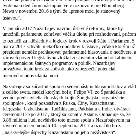
tvrdenia o dedičnom nástupníctve v rozhovore pre Bloomberg
News v novembri 2016 s tým, že „prenos moci je stanovený
ústavou“.
V januári 2017 Nazarbajev navrhol ústavné reformy, ktoré by
umožnili parlamentu zohrávať väčšiu úlohu pri rozhodovaní, pričom
to označil za „dôsledný a logický krok v rozvoji štátu“.
Parlament 5.
marca 2017 schválil niekoľko dodatkov k ústave , vďaka ktorým už
prezident nemôže prehlasovať parlamentné hlasovania o nedôvere, a
zároveň poveril legislatívnu zložku zostavením vládneho kabinetu,
implementáciou štátnych programov a politík. Nazarbajev
považoval tento krok za spôsob, ako zabezpečiť potenciál
mierového odovzdania moci.
Nazarbajev sa zúčastnil spolu so sedemnástimi hlavami štátov a vlád
z celého sveta, medzi ktorými bol aj Felipe VI. zo Španielska a
vedúci predstavitelia členských krajín Šanghajskej organizácie
spolupráce , ktorá pozostáva z Ruska, Číny, Kazachstanu,
Kirgizska, Uzbekistanu, Tadžikistanu, Pakistanu a Indie. otvárací
ceremoniál Expo 2017 , ktorý sa konal v Astane. Odhaduje sa, že
3,86 milióna ľudí navštívilo toto miesto spolu s Nazarbajevom na
záverečnom ceremoniáli 10. septembra 2017 a označilo ho za
„najskvelejšie úspechy Kazachstanu od jeho nezávislosti“.