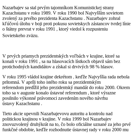
Nazarbajev sa stal prvým tajomníkom Komunistickej strany
Kazachstanu v roku 1989. V roku 1990 bol Najvyšším sovietom
zvolený za prvého prezidenta Kazachstanu . Nazarbajev zohral
kľúčovú úlohu v boji proti pokusu sovietskych zástancov tvrdej línie
o štátny prevrat v roku 1991 , ktorý viedol k rozpusteniu
Sovietskeho zväzu.
V prvých priamych prezidentských voľbách v krajine, ktoré sa
konali v roku 1991 , sa na hlasovacích lístkoch objavil sám bez
protichodných kandidátov a získal si drvivých 98 % hlasov.
V roku 1995 vládol krajine dekrétom
,
keďže Najvyššia rada nebola
prítomná. V apríli toho istého roku sa prezidentským
referendom predĺžil jeho prezidentský mandát do roku 2000. Okrem
toho sa v auguste konalo ústavné referendum , ktoré výrazne
posilnilo výkonné právomoci zavedením nového návrhu
ústavy Kazachstanu .
Tieto akcie upevnili Nazarbajevovu autoritu a kontrolu nad
politickou krajinou v krajine. V roku 1999 bol Nazarbajev
znovuzvolený druhýkrát na to, čo bolo oficiálne uznané za jeho prvé
funkčné obdobie, keďže rozhodnutie ústavnej rady v roku 2000 mu