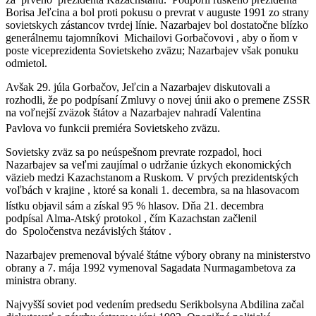
Borisa Jeľcina a bol proti pokusu o prevrat v auguste 1991 zo strany
sovietskych zástancov tvrdej línie. Nazarbajev bol dostatočne blízko
generálnemu tajomníkovi Michailovi Gorbačovovi , aby o ňom v
poste viceprezidenta Sovietskeho zväzu; Nazarbajev však ponuku
odmietol.
Avšak 29. júla Gorbačov, Jeľcin a Nazarbajev diskutovali a
rozhodli, že po podpísaní Zmluvy o novej únii ako o premene ZSSR
na voľnejší zväzok štátov a Nazarbajev nahradí Valentina
Pavlova vo funkcii premiéra Sovietskeho zväzu.
Sovietsky zväz sa po neúspešnom prevrate rozpadol, hoci
Nazarbajev sa veľmi zaujímal o udržanie úzkych ekonomických
väzieb medzi Kazachstanom a Ruskom. V prvých prezidentských
voľbách v krajine , ktoré sa konali 1. decembra, sa na hlasovacom
lístku objavil sám a získal 95 % hlasov.
Dňa 21. decembra
podpísal Alma-Atský protokol , čím Kazachstan začlenil
do Spoločenstva nezávislých štátov .
Nazarbajev premenoval bývalé štátne výbory obrany na ministerstvo
obrany a 7. mája 1992 vymenoval Sagadata Nurmagambetova za
ministra obrany.
Najvyšší soviet pod vedením predsedu Serikbolsyna Abdilina začal