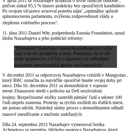
V apríli 2011 sa Nazarbajev uchádzal o štvrté funkčné obdobie ,
pričom získal 95,5 % hlasov prakticky bez opozičných kandidátov.
Po svojom víťazstve avizoval potrebu nájsť „optimálny spôsob
splnomocnenia parlamentu, zvýšenia zodpovednosti vlády a
zlepšenia volebného procesu“.
11. júna 2011 Daniel Witt, podpredseda Eurasia Foundation, uznal
úlohu Nazarbajeva a jeho politické reformy:
“[Prezident] Nazarbajev viedol Kazachstan cez ťažké
časy a do éry prosperity a rastu. Preukázal, že si váži
svoje spojenectvo s USA a západom a je odhodlaný
dosiahnuť demokratickú správu vecí verejných.”
V decembri 2011 sa odporcovia Nazarbajeva vzbúrili v Mangystau ,
ktorý BBC označila za najväčšie opozičné hnutie svojej doby pri
moci. Dňa 16. decembra 2011 sa demonštrácie v ropnom
meste Zhanaozen stretli s políciou na Deň nezávislosti
krajiny.
Bezpečnostné zložky zastrelili pätnásť ľudí
a takmer 100
ľudí utrpelo zranenia. Protesty sa rýchlo rozšírili do ďalších miest,
ale potom utíchli. Následný súdny proces s demonštrantmi odhalil
masové zneužívanie a mučenie zadržaných.
Dňa 24. septembra 2012 Nazarbajev vymenoval Serika
Achmetova za premiéra, blízkeho spojenca Nazarbajeva, ktorý