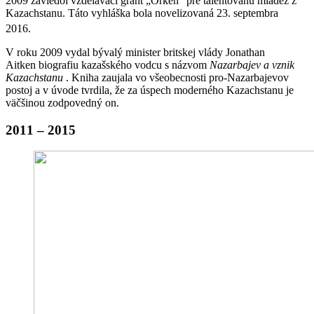
2009 zaviedol vzdelávací grant „Orken“ pre talentovanú mládež z
Kazachstanu. Táto vyhláška bola novelizovaná 23. septembra
2016.
V roku 2009 vydal bývalý minister britskej vlády Jonathan
Aitken biografiu kazašského vodcu s názvom
Nazarbajev a vznik
Kazachstanu
. Kniha zaujala vo všeobecnosti pro-Nazarbajevov
postoj a v úvode tvrdila, že za úspech moderného Kazachstanu je
väčšinou zodpovedný on.
2011 – 2015