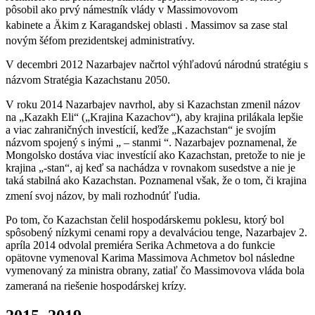
pôsobil ako prvý námestník vlády v Massimovovom
kabinete a Äkim z Karagandskej oblasti .
Massimov sa zase stal
novým šéfom prezidentskej administratívy.
V decembri 2012 Nazarbajev načrtol výhľadovú národnú stratégiu s
názvom Stratégia Kazachstanu 2050.
V roku 2014 Nazarbajev navrhol, aby si Kazachstan zmenil názov
na „Kazakh Eli“ („Krajina Kazachov“), aby krajina prilákala lepšie
a viac zahraničných investícií, keďže „Kazachstan“ je svojím
názvom spojený s inými „ – stanmi “. Nazarbajev poznamenal, že
Mongolsko dostáva viac investícií ako Kazachstan, pretože to nie je
krajina „-stan“, aj keď sa nachádza v rovnakom susedstve a nie je
taká stabilná ako Kazachstan. Poznamenal však, že o tom, či krajina
zmení svoj názov, by mali rozhodnúť ľudia.
Po tom, čo Kazachstan čelil hospodárskemu poklesu, ktorý bol
spôsobený nízkymi cenami ropy a devalváciou tenge, Nazarbajev 2.
apríla 2014 odvolal premiéra Serika Achmetova a do funkcie
opätovne vymenoval Karima Massimova Achmetov bol následne
vymenovaný za ministra obrany, zatiaľ čo Massimovova vláda bola
zameraná na riešenie hospodárskej krízy.