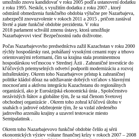
umožnilo znovu kandidovať v roku 2005 podľa ustanovení dodatku
z roku 1995. Neskôr, s využitím dodatku z roku 2007 , ktorý
odstránil obmedzenia funkčného obdobia výlučne pre Nazarbajeva,
zabezpečil znovuzvolenie v rokoch 2011 a 2015 , pričom zastával
štvrté a piate funkčné obdobie prezidenta. V roku
2018 parlament schválil zmenu ústavy, ktorá umožňuje
Nazarbajevovi viesť Bezpečnostnú radu doživotne.
Počas Nazarbajevovho predsedníctva zažil Kazachstan v roku 2000
rýchly hospodársky rast, poháňaný vysokými cenami ropy a trhovo
orientovanými reformami, čím sa krajina stala prominentnou
hospodárskou veľmocou v Strednej Ázii . Zahraničné investície do
kľúčových priemyselných odvetví podporili modernizáciu a rozvoj
infraštruktúry. Okrem toho Nazarbajevov prístup k zahraničnej
politike kládol dôraz na udržiavanie dobrých vzťahov s hlavnými
mocnosťami a aktívnu integráciu Kazachstanu do regionálnych
organizácií, ako je Euroázijská ekonomická únia , Spoločenstvo
nezávislých štátov a globálne tým, že sa stal členom Svetovej
obchodnej organizácie . Okrem toho zohral kľúčovú úlohu v
snahách o jadrové odzbrojenie tým, že sa vzdal zdedeného
jadrového arzenálu krajiny a uzavrel testovacie miesto
Semipalatinsk .
Okrem toho Nazarbajevovo funkčné obdobie čelilo aj sérii
ekonomických výziev vrátane finančnej krízy v rokoch 2007 – 2008