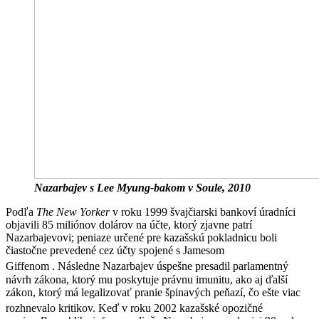
Nazarbajev s Lee Myung-bakom v Soule, 2010
Podľa
The New Yorker
v roku 1999 švajčiarski bankoví úradníci
objavili 85 miliónov dolárov na účte, ktorý zjavne patrí
Nazarbajevovi; peniaze určené pre kazašskú pokladnicu boli
čiastočne prevedené cez účty spojené s Jamesom
Giffenom .
Následne Nazarbajev úspešne presadil parlamentný
návrh zákona, ktorý mu poskytuje právnu imunitu, ako aj ďalší
zákon, ktorý má legalizovať pranie špinavých peňazí, čo ešte viac
rozhnevalo kritikov.
Keď v roku 2002 kazašské opozičné