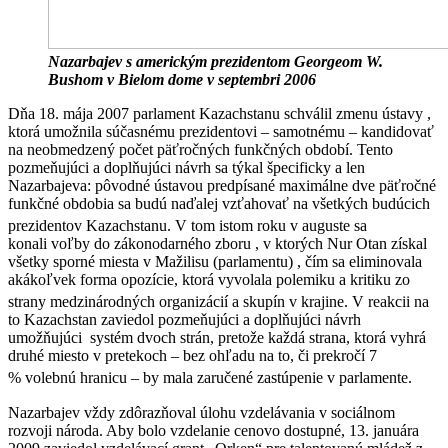
Nazarbajev s americkým prezidentom Georgeom W.
Bushom v Bielom dome v septembri 2006
Dňa 18. mája 2007 parlament Kazachstanu schválil zmenu ústavy ,
ktorá umožnila súčasnému prezidentovi – samotnému – kandidovať
na neobmedzený počet päťročných funkčných období. Tento
pozmeňujúci a doplňujúci návrh sa týkal špecificky a len
Nazarbajeva: pôvodné ústavou predpísané maximálne dve päťročné
funkčné obdobia sa budú naďalej vzťahovať na všetkých budúcich
prezidentov Kazachstanu.
V tom istom roku v auguste sa
konali voľby do zákonodarného zboru , v ktorých Nur Otan získal
všetky sporné miesta v Mažilisu (parlamentu) , čím sa eliminovala
akákoľvek forma opozície, ktorá vyvolala polemiku a kritiku zo
strany medzinárodných organizácií a skupín v krajine.
V reakcii na
to Kazachstan zaviedol pozmeňujúci a doplňujúci návrh
umožňujúci systém dvoch strán, pretože každá strana, ktorá vyhrá
druhé miesto v pretekoch – bez ohľadu na to, či prekročí 7
% volebnú hranicu – by mala zaručené zastúpenie v parlamente.
Nazarbajev vždy zdôrazňoval úlohu vzdelávania v sociálnom
rozvoji národa. Aby bolo vzdelanie cenovo dostupné, 13. januára