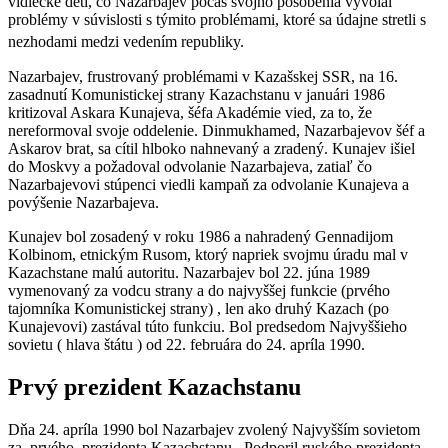
vidiecke deti, čo Nazarbajev počas svojho pôsobenia vyvolal
problémy v súvislosti s týmito problémami, ktoré sa údajne stretli s
nezhodami medzi vedením republiky.
Nazarbajev, frustrovaný problémami v Kazašskej SSR, na 16.
zasadnutí Komunistickej strany Kazachstanu v januári 1986
kritizoval Askara Kunajeva, šéfa Akadémie vied, za to, že
nereformoval svoje oddelenie. Dinmukhamed, Nazarbajevov šéf a
Askarov brat, sa cítil hlboko nahnevaný a zradený. Kunajev išiel
do Moskvy a požadoval odvolanie Nazarbajeva, zatiaľ čo
Nazarbajevovi stúpenci viedli kampaň za odvolanie Kunajeva a
povýšenie Nazarbajeva.
Kunajev bol zosadený v roku 1986 a nahradený Gennadijom
Kolbinom, etnickým Rusom, ktorý napriek svojmu úradu mal v
Kazachstane malú autoritu. Nazarbajev bol 22. júna 1989
vymenovaný za vodcu strany a do najvyššej funkcie (prvého
tajomníka Komunistickej strany) , len ako druhý Kazach (po
Kunajevovi) zastával túto funkciu. Bol predsedom Najvyššieho
sovietu ( hlava štátu ) od 22. februára do 24. apríla 1990.
Prvý prezident Kazachstanu
Dňa 24. apríla 1990 bol Nazarbajev zvolený Najvyšším sovietom
za prvého prezidenta Kazachstanu. Podporil ruského prezidenta