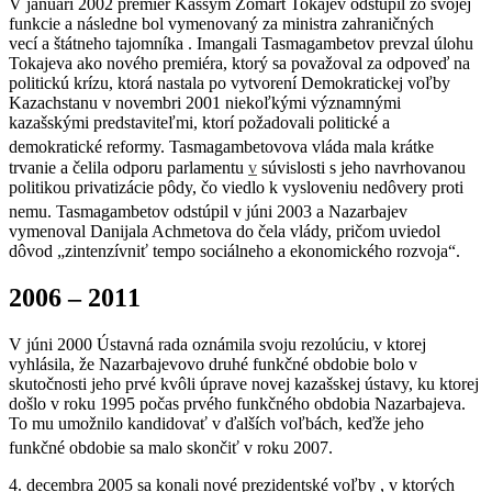
V januári 2002 premiér Kassym Žomart Tokajev odstúpil zo svojej
funkcie a následne bol vymenovaný za ministra zahraničných
vecí a štátneho tajomníka . Imangali Tasmagambetov prevzal úlohu
Tokajeva ako nového premiéra, ktorý sa považoval za odpoveď na
politickú krízu, ktorá nastala po vytvorení Demokratickej voľby
Kazachstanu v novembri 2001 niekoľkými významnými
kazašskými predstaviteľmi, ktorí požadovali politické a
demokratické reformy.
Tasmagambetovova vláda mala krátke
trvanie a čelila odporu parlamentu
v
súvislosti s jeho navrhovanou
politikou privatizácie pôdy, čo viedlo k vysloveniu nedôvery proti
nemu.
Tasmagambetov odstúpil v júni 2003 a Nazarbajev
vymenoval Danijala Achmetova do čela vlády, pričom uviedol
dôvod „zintenzívniť tempo sociálneho a ekonomického rozvoja“.
2006 – 2011
V júni 2000 Ústavná rada oznámila svoju rezolúciu, v ktorej
vyhlásila, že Nazarbajevovo druhé funkčné obdobie bolo v
skutočnosti jeho prvé kvôli úprave novej kazašskej ústavy, ku ktorej
došlo v roku 1995 počas prvého funkčného obdobia Nazarbajeva.
To mu umožnilo kandidovať v ďalších voľbách, keďže jeho
funkčné obdobie sa malo skončiť v roku 2007.
4. decembra 2005 sa konali nové prezidentské voľby , v ktorých