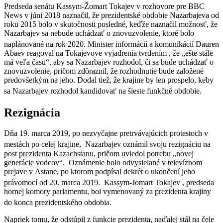
Predseda senátu Kassym-Žomart Tokajev v rozhovore pre BBC
News v júni 2018 naznačil, že prezidentské obdobie Nazarbajeva od
roku 2015 bolo v skutočnosti posledné, keďže naznačil možnosť, že
Nazarbajev sa nebude uchádzať o znovuzvolenie, ktoré bolo
naplánované na rok 2020.
Minister informácií a komunikácií Dauren
Abaev reagoval na Tokajevove vyjadrenia tvrdením , že „ešte stále
má veľa času“, aby sa Nazarbajev rozhodol, či sa bude uchádzať o
znovuzvolenie, pričom zdôraznil, že rozhodnutie bude založené
predovšetkým na jeho. Dodal tiež, že krajine by len prospelo, keby
sa Nazarbajev rozhodol kandidovať na šieste funkčné obdobie.
Rezignácia
Dňa 19. marca 2019, po nezvyčajne pretrvávajúcich protestoch v
mestách po celej krajine,
Nazarbajev oznámil svoju rezignáciu na
post prezidenta Kazachstanu, pričom uviedol potrebu „novej
generácie vodcov“. Oznámenie bolo odvysielané v televíznom
prejave v Astane, po ktorom podpísal dekrét o ukončení jeho
právomocí od 20. marca 2019.
Kassym-Jomart Tokajev , predseda
hornej komory parlamentu, bol vymenovaný za prezidenta krajiny
do konca prezidentského obdobia.
Napriek tomu, že odstúpil z funkcie prezidenta, naďalej stál na čele