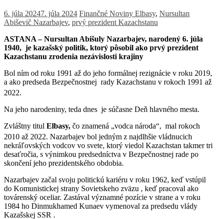
6. júla 2024
7. júla 2024
Finančné Noviny
Elbasy
,
Nursultan
Abiševič Nazarbajev
,
prvý prezident Kazachstanu
ASTANA – Nursultan Abišuly Nazarbajev, narodený 6. júla
1940, je kazašský politik, ktorý pôsobil ako prvý prezident
Kazachstanu zrodenia nezávislosti krajiny
Bol ním od roku 1991 až do jeho formálnej rezignácie v roku 2019,
a ako predseda Bezpečnostnej rady Kazachstanu v rokoch 1991 až
2022.
Na jeho narodeniny, teda dnes je súčasne Deň hlavného mesta.
Zvláštny titul
Elbasy,
čo znamená „vodca národa“,
mal
rokoch
2010 až 2022.
Nazarbajev bol jedným z najdlhšie vládnucich
nekráľovských vodcov vo svete, ktorý viedol Kazachstan takmer tri
desaťročia, s výnimkou predsedníctva v Bezpečnostnej rade po
skončení jeho prezidentského obdobia.
Nazarbajev začal svoju politickú kariéru v roku 1962, keď vstúpil
do Komunistickej strany Sovietskeho zväzu , keď pracoval ako
továrenský oceliar. Zastával významné pozície v strane a v roku
1984 ho Dinmukhamed Kunaev vymenoval za predsedu vlády
Kazašskej SSR .