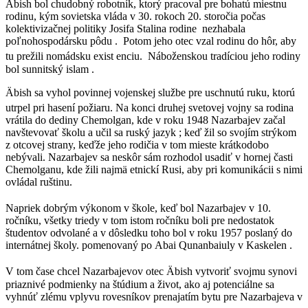
Ábish bol chudobný robotník, ktorý pracoval pre bohatú miestnu
rodinu, kým sovietska vláda v 30. rokoch 20. storočia počas
kolektivizačnej politiky Josifa Stalina rodine nezhabala
poľnohospodársku pôdu . Potom jeho otec vzal rodinu do hôr, aby
tu prežili nomádsku exist enciu.
Náboženskou tradíciou jeho rodiny
bol sunnitský islam .
Äbish sa vyhol povinnej vojenskej službe pre uschnutú ruku, ktorú
utrpel pri hasení požiaru.
Na konci druhej svetovej vojny sa rodina
vrátila do dediny Chemolgan, kde v roku 1948 Nazarbajev začal
navštevovať školu a učil sa ruský jazyk ; keď žil so svojím strýkom
z otcovej strany, keďže jeho rodičia v tom mieste krátkodobo
nebývali. Nazarbajev sa neskôr sám rozhodol usadiť v hornej časti
Chemolganu, kde žili najmä etnickí Rusi, aby pri komunikácii s nimi
ovládal ruštinu.
Napriek dobrým výkonom v škole, keď bol Nazarbajev v 10.
ročníku, všetky triedy v tom istom ročníku boli pre nedostatok
študentov odvolané a v dôsledku toho bol v roku 1957 poslaný do
internátnej školy. pomenovaný po Abai Qunanbaiuly v Kaskelen .
V tom čase chcel Nazarbajevov otec Äbish vytvoriť svojmu synovi
priaznivé podmienky na štúdium a život, ako aj potenciálne sa
vyhnúť zlému vplyvu rovesníkov prenajatím bytu pre Nazarbajeva v