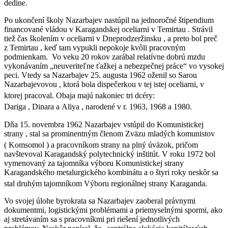
dedine.
Po ukončení školy Nazarbajev nastúpil na jednoročné štipendium
financované vládou v Karagandskej oceliarni v Temirtau . Strávil
tiež čas školením v oceliarni v Dneprodzeržinsku , a preto bol preč
z Temirtau , keď tam vypukli nepokoje kvôli pracovným
podmienkam. Vo veku 20 rokov zarábal relatívne dobrú mzdu
vykonávaním „neuveriteľne ťažkej a nebezpečnej práce“ vo vysokej
peci. Vtedy sa Nazarbajev 25. augusta 1962 oženil so Sarou
Nazarbajevovou , ktorá bola dispečerkou v tej istej oceliarni, v
ktorej pracoval.
Obaja majú nakoniec tri dcéry:
Dariga , Dinara a Aliya , narodené v r. 1963, 1968 a 1980.
Dňa 15. novembra 1962 Nazarbajev vstúpil do Komunistickej
strany , stal sa prominentným členom Zväzu mladých komunistov
( Komsomol )
a pracovníkom strany na plný úväzok, pričom
navštevoval Karagandský polytechnický inštitút. V roku 1972 bol
vymenovaný za tajomníka výboru Komunistickej strany
Karagandského metalurgického kombinátu a o štyri roky neskôr sa
stal druhým tajomníkom Výboru regionálnej strany Karaganda.
Vo svojej úlohe byrokrata sa Nazarbajev zaoberal právnymi
dokumentmi, logistickými problémami a priemyselnými spormi, ako
aj stretávaním sa s pracovníkmi pri riešení jednotlivých