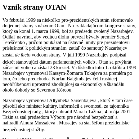
Vznik strany OTAN
Vo februári 1999 sa niekoľko pro-prezidentských strán sformovalo
do jednej strany s názvom Otan. Na zakladajúcom kongrese strany,
ktorý sa konal 1. marca 1999, bol za predsedu zvolený Nazarbajev.
Odtiaľ navrhol, aby vedúcu úlohu prevzal bývalý premiér Sergej
Tereščenko , pričom poukázal na ústavné limity pre prezidentovu
príslušnosť k politickým stranám, zatiaľ čo samotný Nazarbajev
zostal
de facto
vodcom strany.
V júli 1999 Nazarbajev podpísal
dekrét stanovujúci dátum parlamentných volieb .
Otan sa prvýkrát
zúčastnil volieb a získal 23 kresiel. V dôsledku toho 1. októbra 1999
Nazarbajev vymenoval Kassym-Žomarta Tokajeva za premiéra po
tom, čo jeho predchodca Nurlan Balgimbajev čelil rastúcej
neobľúbenosti uprostred zhoršujúcej sa ekonomiky a škandálu
okolo dohody so Severnou Kóreou.
Nazarbajev vymenoval Altynbeka Sarsenbajeva , ktorý v tom čase
pôsobil ako minister kultúry, informácií a svornosti, za tajomníka
Bezpečnostnej rad
y
, ktorý nahradil Marata Tažina , 4. mája 2001.
Tažin sa stal predsedom Výboru pre národnú bezpečnosť a
nahradil Alnura Mussajeva . Mussajev sa stal šéfom prezidentskej
bezpečnostnej služby.