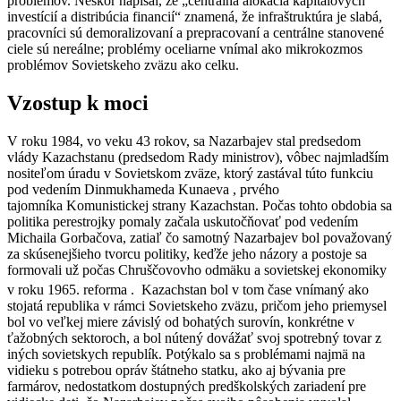
problémov. Neskôr napísal, že „centrálna alokácia kapitálových
investícií a distribúcia financií“ znamená, že infraštruktúra je slabá,
pracovníci sú demoralizovaní a prepracovaní a centrálne stanovené
ciele sú nereálne; problémy oceliarne vnímal ako mikrokozmos
problémov Sovietskeho zväzu ako celku.
Vzostup k moc
i
V roku 1984, vo veku 43 rokov, sa Nazarbajev stal predsedom
vlády Kazachstanu (predsedom Rady ministrov), vôbec najmladším
nositeľom úradu v Sovietskom zväze, ktorý zastával túto funkciu
pod vedením Dinmukhameda Kunaeva , prvého
tajomníka Komunistickej strany Kazachstan. Počas tohto obdobia sa
politika perestrojky pomaly začala uskutočňovať pod vedením
Michaila Gorbačova, zatiaľ čo samotný Nazarbajev bol považovaný
za skúsenejšieho tvorcu politiky, keďže jeho názory a postoje sa
formovali už počas Chruščovovho odmäku a sovietskej ekonomiky
v roku 1965. reforma .
Kazachstan bol v tom čase vnímaný ako
stojatá republika v rámci Sovietskeho zväzu, pričom jeho priemysel
bol vo veľkej miere závislý od bohatých surovín, konkrétne v
ťažobných sektoroch, a bol nútený dovážať svoj spotrebný tovar z
iných sovietskych republík. Potýkalo sa s problémami najmä na
vidieku s potrebou opráv štátneho statku, ako aj bývania pre
farmárov, nedostatkom dostupných predškolských zariadení pre