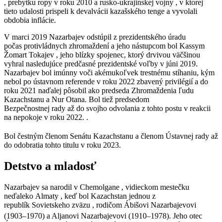
, prebytku ropy v roku 2010 a rusko-ukrajinskej vojny , v ktorej
tieto udalosti prispeli k devalvácii kazašského tenge a vyvolali
obdobia inflácie.
V marci 2019 Nazarbajev odstúpil z prezidentského úradu
počas protivládnych zhromaždení a jeho nástupcom bol Kassym
Žomart Tokajev , jeho blízky spojenec, ktorý drvivou väčšinou
vyhral nasledujúce predčasné prezidentské voľby v júni 2019.
Nazarbajev bol imúnny voči akémukoľvek trestnému stíhaniu, kým
nebol po ústavnom referende v roku 2022 zbavený privilégií a do
roku 2021 naďalej pôsobil ako predseda Zhromaždenia ľudu
Kazachstanu a Nur Otana. Bol tiež predsedom
Bezpečnostnej rady až do svojho odvolania z tohto postu v reakcii
na nepokoje v roku 2022. .
Bol čestným členom Senátu Kazachstanu a členom Ústavnej rady až
do odobratia tohto titulu v roku 2023.
Detstvo a mladosť
Nazarbajev sa narodil v Chemolgane , vidieckom mestečku
neďaleko Almaty , keď bol Kazachstan jednou z
republík Sovietskeho zväzu , rodičom Ábišovi Nazarbajevovi
(1903–1970) a Aljanovi Nazarbajevovi (1910–1978).
Jeho otec