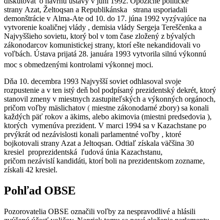
diskutovať o návrhu ústavy v júni 1992. Opozičné politické
strany Azat, Želtoqsan a Republikánska strana usporiadali
demonštrácie v Alma-Ate od 10. do 17. júna 1992 vyzývajúce na
vytvorenie koaličnej vlády , demisia vlády Sergeja Tereščenka a
Najvyššieho sovietu, ktorý bol v tom čase zložený z bývalých
zákonodarcov komunistickej strany, ktorí ešte nekandidovali vo
voľbách. Ústava prijatá 28. januára 1993 vytvorila silnú výkonnú
moc s obmedzenými kontrolami výkonnej moci.
Dňa 10. decembra 1993 Najvyšší soviet odhlasoval svoje
rozpustenie a v ten istý deň bol podpísaný prezidentský dekrét, ktorý
stanovil zmeny v miestnych zastupiteľských a výkonných orgánoch,
pričom voľby mäslichatov
(
miestne zákonodarné zbory) sa konali
každých päť rokov a äkims, alebo akimovia (miestni predsedovia ),
ktorých vymenúva prezident. V marci 1994 sa v Kazachstane po
prvýkrát od nezávislosti konali parlamentné voľby , ktoré
bojkotovali strany Azat a Jeltoqsan. Odtiaľ získala väčšina 30
kresiel proprezidentská ľudová únia Kazachstanu,
pričom nezávislí kandidáti, ktorí boli na prezidentskom zozname,
získali 42 kresiel.
Pohľad OBSE
Pozorovatelia OBSE označili voľby za nespravodlivé a hlásili