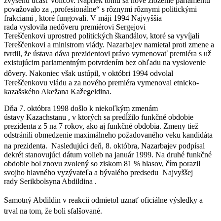
zvýšenú účasť voličov. Napriek tomu sa nové zloženie parlamentu
považovalo za „profesionálne“ s rôznymi rôznymi politickými
frakciami , ktoré fungovali. V máji 1994 Najvyššia
rada vyslovila nedôveru premiérovi Sergejovi
Tereščenkovi uprostred politických škandálov, ktoré sa vyvíjali
Tereščenkovi a ministrom vlády. Nazarbajev namietal proti zmene a
tvrdil, že ústava dáva prezidentovi právo vymenovať premiéra s už
existujúcim parlamentným potvrdením bez ohľadu na vyslovenie
dôvery.
Nakoniec však ustúpil, v októbri 1994 odvolal
Tereščenkovu vládu a za nového premiéra vymenoval etnicko-
kazašského Akežana Kažegeldina.
Dňa 7. októbra 1998 došlo k niekoľkým zmenám
ústavy Kazachstanu , v ktorých sa predĺžilo funkčné obdobie
prezidenta z 5 na 7 rokov, ako aj funkčné obdobia. Zmeny tiež
odstránili obmedzenie maximálneho požadovaného veku kandidáta
na prezidenta.
Nasledujúci deň, 8. októbra, Nazarbajev podpísal
dekrét stanovujúci dátum volieb na január 1999. Na druhé funkčné
obdobie bol znovu zvolený so ziskom 81 % hlasov, čím porazil
svojho hlavného vyzývateľa a bývalého predsedu Najvyššej
rady Serikbolsyna Abdildina .
​​Samotný Abdildin v reakcii odmietol uznať oficiálne výsledky a
trval na tom, že boli sfalšované.