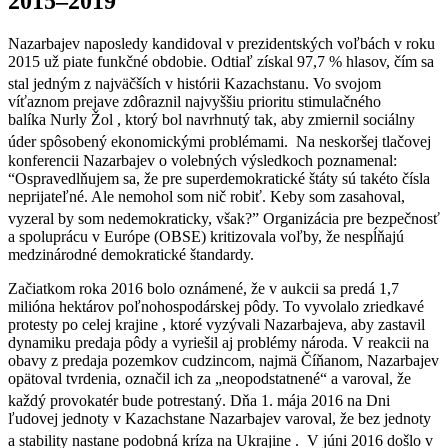
2015–2019
Nazarbajev naposledy kandidoval v prezidentských voľbách v roku
2015 už piate funkčné obdobie. Odtiaľ získal 97,7 % hlasov, čím sa
stal jedným z najväčších v histórii Kazachstanu.
Vo svojom
víťaznom prejave zdôraznil najvyššiu prioritu stimulačného
balíka Nurly Žol , ktorý bol navrhnutý tak, aby zmiernil sociálny
úder spôsobený ekonomickými problémami.
Na neskoršej tlačovej
konferencii Nazarbajev o volebných výsledkoch poznamenal:
“Ospravedlňujem sa, že pre superdemokratické štáty sú takéto čísla
neprijateľné. Ale nemohol som nič robiť. Keby som zasahoval,
vyzeral by som nedemokraticky, však?”
Organizácia pre bezpečnosť
a spoluprácu v Európe (OBSE) kritizovala voľby, že nespĺňajú
medzinárodné demokratické štandardy.
Začiatkom roka 2016 bolo oznámené, že v aukcii sa predá 1,7
milióna hektárov poľnohospodárskej pôdy. To vyvolalo zriedkavé
protesty po celej krajine , ktoré vyzývali Nazarbajeva, aby zastavil
dynamiku predaja pôdy a vyriešil aj problémy národa. V reakcii na
obavy z predaja pozemkov cudzincom, najmä Číňanom, Nazarbajev
opätoval tvrdenia, označil ich za „neopodstatnené“ a varoval, že
každý provokatér bude potrestaný.
Dňa 1. mája 2016 na Dni
ľudovej jednoty v Kazachstane Nazarbajev varoval, že bez jednoty
a stability nastane podobná kríza na Ukrajine .
V júni 2016 došlo v