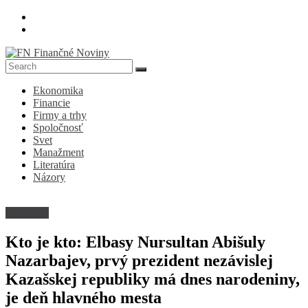
Skip
to
content
FN
Ekonomika
Finančné
Financie
Noviny
Firmy a trhy
Spoločnosť
Denník
Svet
o
Manažment
ekonomike
Literatúra
a
Názory
spoločnosti
Kto je kto
Kto je kto: Elbasy Nursultan Abišuly
Nazarbajev, prvý prezident nezávislej
Kazašskej republiky má dnes narodeniny,
je deň hlavného mesta