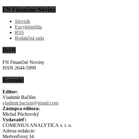
FN Finančné Noviny
Slovník
Encyklopédia
RSS
Redakčná rada
ISSN
FN Finančné Noviny
ISSN 2644-5999
Kontakt
Editor:
Vladimír Bačišin
vladimir.bacisin@gmail.com
Zástupca editora:
Michal Púchovský
Vydavateľ:
COMENIUS ANALYTICA s. r. o.
Adresa redakcie:
Medveďovej 34