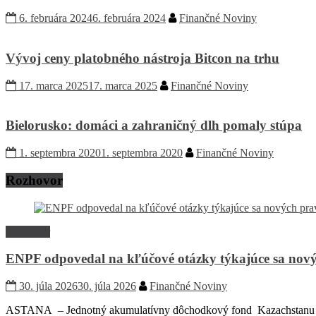
6. februára 2024
6. februára 2024
Finančné Noviny
Vývoj ceny platobného nástroja Bitcon na trhu
17. marca 2025
17. marca 2025
Finančné Noviny
Bielorusko: domáci a zahraničný dlh pomaly stúpa
1. septembra 2020
1. septembra 2020
Finančné Noviny
Rozhovor
Rozhovor
ENPF odpovedal na kľúčové otázky týkajúce sa nový
30. júla 2026
30. júla 2026
Finančné Noviny
ASTANA – Jednotný akumulatívny dôchodkový fond Kazachstanu (EN