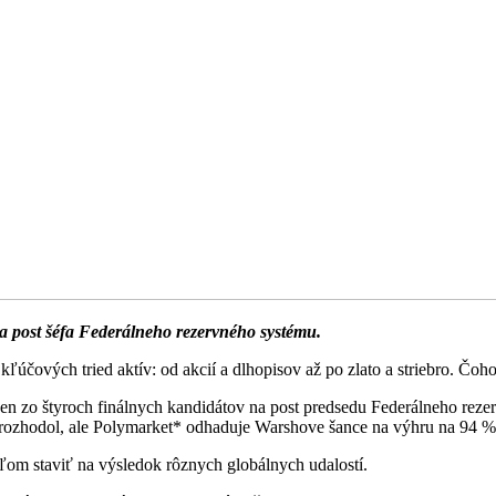
 post šéfa Federálneho rezervného systému.
ľúčových tried aktív: od akcií a dlhopisov až po zlato a striebro. Čoho
en zo štyroch finálnych kandidátov na post predsedu Federálneho rez
nerozhodol, ale Polymarket* odhaduje Warshove šance na výhru na 94 % (
eľom staviť na výsledok rôznych globálnych udalostí.