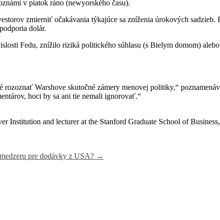
oznámi v piatok ráno (newyorského času).
estorov zmierniť očakávania týkajúce sa zníženia úrokových sadzieb. 
podporia dolár.
i Fedu, znížilo riziká politického súhlasu (s Bielym domom) alebo raci
ažké rozoznať Warshove skutočné zámery menovej politiky,“ poznamená
ntárov, hoci by sa ani tie nemali ignorovať.“
nstitution and lecturer at the Stanford Graduate School of Business,
Ú medzeru pre dodávky z USA?
→