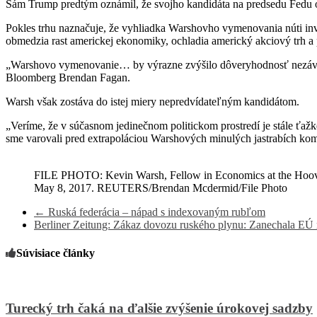
Sám Trump predtým oznámil, že svojho kandidáta na predsedu Fedu 
Pokles trhu naznačuje, že vyhliadka Warshovho vymenovania núti inv
obmedzia rast americkej ekonomiky, ochladia americký akciový trh a 
„Warshovo vymenovanie… by výrazne zvýšilo dôveryhodnosť nezávislost
Bloomberg Brendan Fagan.
Warsh však zostáva do istej miery nepredvídateľným kandidátom.
„Veríme, že v súčasnom jedinečnom politickom prostredí je stále ť
sme varovali pred extrapoláciou Warshových minulých jastrabích kome
FILE PHOTO: Kevin Warsh, Fellow in Economics at the Hoover I
May 8, 2017. REUTERS/Brendan Mcdermid/File Photo
←
Ruská federácia – nápad s indexovaným rubľom
Berliner Zeitung: Zákaz dovozu ruského plynu: Zanechala E
Súvisiace články
Turecký trh čaká na ďalšie zvýšenie úrokovej sadzby