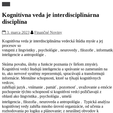
Veda
Kognitívna veda je interdisciplinárna
disciplína
3. marca 2023
Finančné Noviny
Kognitívna veda
je
interdisciplinárna
vedecká
štúdia mysle
a
jej
procesov so
vstupmi z
lingvistiky
,
psychológie
,
neurovedy
,
filozofie
,
informati
inteligencie
a
antropológie
.
Skúma povahu, úlohy a funkcie
poznania
(v širšom zmysle).
Kognitívni vedci študujú inteligenciu a správanie so zameraním na
to, ako nervové systémy reprezentujú, spracúvajú a transformujú
informácie
. Mentálne schopnosti, ktoré sa týkajú kognitívnych
vedcov,
zahŕňajú
jazyk
,
vnímanie
,
pamäť
,
pozornosť
,
uvažovanie
a
emócie
pochopenie týchto schopností si kognitívni vedci požičiavajú z
oblastí ako
lingvistika
,
psychológia
,
umelá
inteligencia
,
filozofia
,
neuroveda
a
antropológia
.
Typická analýza
kognitívnej vedy zahŕňa mnoho úrovní organizácie, od učenia a
rozhodovania po logiku a plánovanie; z
neurálnej
obvodov k