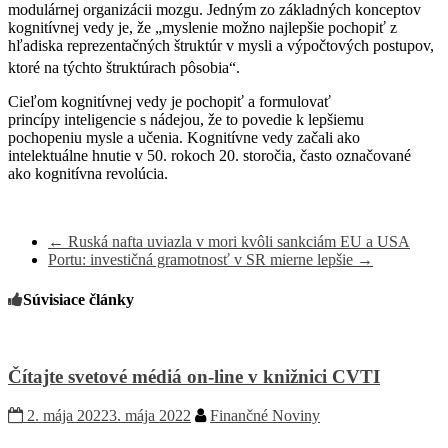
modulárnej organizácii mozgu. Jedným zo základných konceptov
kognitívnej vedy je, že „myslenie možno najlepšie pochopiť z
hľadiska reprezentačných štruktúr v mysli a výpočtových postupov,
ktoré na týchto štruktúrach pôsobia“.
Cieľom kognitívnej vedy je pochopiť a formulovať
princípy
inteligencie
s nádejou, že to povedie k lepšiemu
pochopeniu mysle a učenia. Kognitívne vedy začali ako
intelektuálne hnutie v 50. rokoch 20. storočia, často označované
ako
kognitívna revolúcia.
←
Ruská nafta uviazla v mori kvôli sankciám EU a USA
Portu: investičná gramotnosť v SR mierne lepšie
→
Súvisiace články
Čítajte svetové médiá on-line v knižnici CVTI
2. mája 2022
3. mája 2022
Finančné Noviny