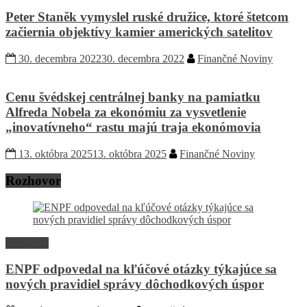
Peter Staněk vymyslel ruské družice, ktoré štetcom
začiernia objektívy kamier amerických satelitov
30. decembra 2022
30. decembra 2022
Finančné Noviny
Cenu švédskej centrálnej banky na pamiatku
Alfreda Nobela za ekonómiu za vysvetlenie
„inovatívneho“ rastu majú traja ekonómovia
13. októbra 2025
13. októbra 2025
Finančné Noviny
Rozhovor
Rozhovor
ENPF odpovedal na kľúčové otázky týkajúce sa
nových pravidiel správy dôchodkových úspor