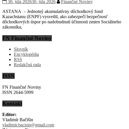
30. júla 2026
30. júla 2026
Finančné Noviny
ASTANA – Jednotný akumulatívny dôchodkový fond
Kazachstanu (ENPF) vysvetlil, ako zabezpečí bezpečnosť
dôchodkových úspor po nadobudnutí účinnosti zmien Sociálneho
zákonníka,
FN Finančné Noviny
Slovník
Encyklopédia
RSS
Redakčná rada
ISSN
FN Finančné Noviny
ISSN 2644-5999
Kontakt
Editor:
Vladimír Bačišin
vladimir.bacisin@gmail.com