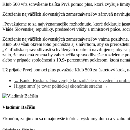
Klub 500 víta schválenie balíka Prvá pomoc plus, ktorá zvyšuje limit
Združenie najväčších slovenských zamestnávateľov zároveň navrhuje, a
„Považujeme to za najvýznamnejšie rozhodnutie, ktoré deklaruje jas
Vláde Slovenskej republiky, predsedovi vlády a ministrovi práce, soc
Združenie najväčších slovenských zamestnávateľov vníma pozitívne, že
Klub 500 však okrem toho prichádza aj s návrhom, aby sa prerozdelili 
„Z hľadiska spravodlivosti schválených opatrení navrhujeme, aby sa
za to, že uvedená zmena by zabezpečila spravodlivejšie rozdelenie p
alebo v prípade spoločnosti s 19,9- percentným poklesom, ktorá nem
Už prijatie Prvej pomoci plus považuje Klub 500 za ústretový krok, n
←
Banka Ruska začína verejné konzultácie o zavedení a probl
Higgs: smrť je tovar politickej ekonómie strachu
→
Vladimír Bačišin
Ekonóm, zaujímam sa o najnovšie teórie a výskumy doma a v zahrani