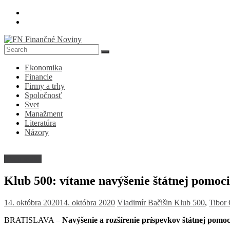
Skip
to
content
FN
Ekonomika
Finančné
Financie
Noviny
Firmy a trhy
Spoločnosť
Denník
Svet
o
Manažment
ekonomike
Literatúra
a
Názory
spoločnosti
Ekonomika
Klub 500: vítame navýšenie štátnej pomoci
14. októbra 2020
14. októbra 2020
Vladimír Bačišin
Klub 500
,
Tibor 
BRATISLAVA –
Navýšenie a rozšírenie príspevkov štátnej pom