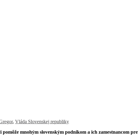
Gregor
,
Vláda Slovenskej republiky
oci pomôže mnohým slovenským podnikom a ich zamestnancom preži