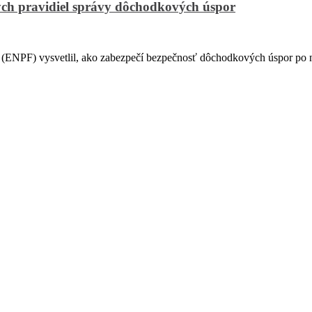
ch pravidiel správy dôchodkových úspor
PF) vysvetlil, ako zabezpečí bezpečnosť dôchodkových úspor po na