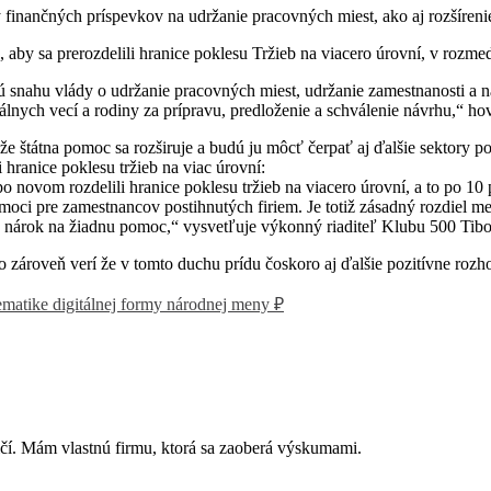
y finančných príspevkov na udržanie pracovných miest, ako aj rozšíreni
by sa prerozdelili hranice poklesu Tržieb na viacero úrovní, v rozmed
nú snahu vlády o udržanie pracovných miest, udržanie zamestnanosti a
iálnych vecí a rodiny za prípravu, predloženie a schválenie návrhu,“ h
 štátna pomoc sa rozširuje a budú ju môcť čerpať aj ďalšie sektory pos
hranice poklesu tržieb na viac úrovní:
 po novom rozdelili hranice poklesu tržieb na viacero úrovní, a to p
omoci pre zamestnancov postihnutých firiem. Je totiž zásadný rozdiel m
á nárok na žiadnu pomoc,“ vysvetľuje výkonný riaditeľ Klubu 500 Tibo
o zároveň verí že v tomto duchu prídu čoskoro aj ďalšie pozitívne rozh
ematike digitálnej formy národnej meny ₽
čí. Mám vlastnú firmu, ktorá sa zaoberá výskumami.