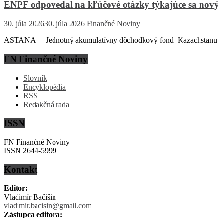
ENPF odpovedal na kľúčové otázky týkajúce sa nový
30. júla 2026
30. júla 2026
Finančné Noviny
ASTANA – Jednotný akumulatívny dôchodkový fond Kazachstanu (EN
FN Finančné Noviny
Slovník
Encyklopédia
RSS
Redakčná rada
ISSN
FN Finančné Noviny
ISSN 2644-5999
Kontakt
Editor:
Vladimír Bačišin
vladimir.bacisin@gmail.com
Zástupca editora: