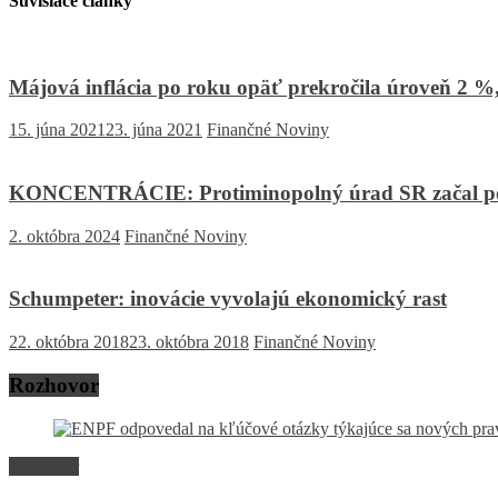
Súvisiace články
Májová inflácia po roku opäť prekročila úroveň 2 %
15. júna 2021
23. júna 2021
Finančné Noviny
KONCENTRÁCIE: Protiminopolný úrad SR začal posu
2. októbra 2024
Finančné Noviny
Schumpeter: inovácie vyvolajú ekonomický rast
22. októbra 2018
23. októbra 2018
Finančné Noviny
Rozhovor
Rozhovor