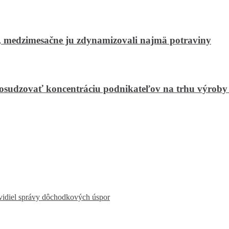
, medzimesačne ju zdynamizovali najmä potraviny
dzovať koncentráciu podnikateľov na trhu výroby 