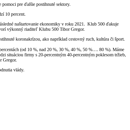
e pomoci pre ďalšie postihnuté sektory.
zí 10 percent.
 následné naštartovanie ekonomiky v roku 2021. Klub 500 ďakuje
ovorí výkonný riaditeľ Klubu 500 Tibor Gregor.
tihnuté koronakrízou, ako napríklad cestovný ruch, kultúra či šport.
o 10 percentách (od 10 %, nad 20 %, 30 %, 40 %, 50 %…. 80 %). Máme
edzi situáciou firmy s 20-percentným 40-percentným poklesom tržieb,
r Gregor.
odnutia vlády.