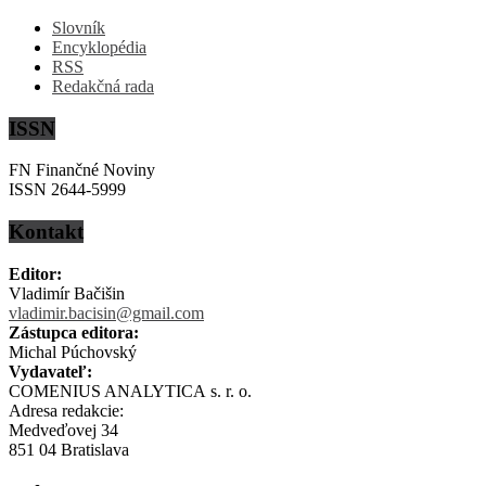
Slovník
Encyklopédia
RSS
Redakčná rada
ISSN
FN Finančné Noviny
ISSN 2644-5999
Kontakt
Editor:
Vladimír Bačišin
vladimir.bacisin@gmail.com
Zástupca editora:
Michal Púchovský
Vydavateľ:
COMENIUS ANALYTICA s. r. o.
Adresa redakcie:
Medveďovej 34
851 04 Bratislava