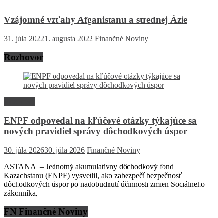
Vzájomné vzťahy Afganistanu a strednej Ázie
31. júla 2022
1. augusta 2022
Finančné Noviny
Rozhovor
Rozhovor
ENPF odpovedal na kľúčové otázky týkajúce sa
nových pravidiel správy dôchodkových úspor
30. júla 2026
30. júla 2026
Finančné Noviny
ASTANA – Jednotný akumulatívny dôchodkový fond
Kazachstanu (ENPF) vysvetlil, ako zabezpečí bezpečnosť
dôchodkových úspor po nadobudnutí účinnosti zmien Sociálneho
zákonníka,
FN Finančné Noviny