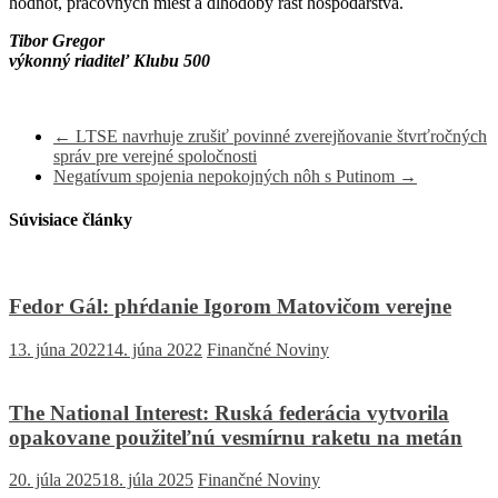
hodnôt, pracovných miest a dlhodobý rast hospodárstva.
Tibor Gregor
výkonný riaditeľ Klubu 500
←
LTSE navrhuje zrušiť povinné zverejňovanie štvrťročných
správ pre verejné spoločnosti
Negatívum spojenia nepokojných nôh s Putinom
→
Súvisiace články
Fedor Gál: phŕdanie Igorom Matovičom verejne
13. júna 2022
14. júna 2022
Finančné Noviny
The National Interest: Ruská federácia vytvorila
opakovane použiteľnú vesmírnu raketu na metán
20. júla 2025
18. júla 2025
Finančné Noviny