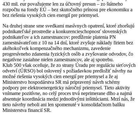
430 mil. eur považujeme len za účtovný presun – zo štátneho
rozpočtu na fondy EÚ – bez skutočného prínosu pre ekonomiku a
bez riešenia vysokých cien energií pre priemysel.
Na druhej strane sme svedkami masívnych opatrení, ktoré zhoršujú
podnikateľské prostredie a konkurencieschopnosť slovenských
podnikateľov a ich zamestnancov: predĺženie platenia PN
zamestnávateľom z 10 na 14 dní, ktoré zvyšuje náklady firiem bez
akéhokoľvek kompenzačného mechanizmu, zavedenie
progresívneho zdanenia fyzických osôb a zvyšovanie odvodov, čo
negatívne zasiahne nielen zamestnancov, ale aj spotrebu.
Klub 500 však oceňuje, že zo strany Úradu pre reguláciu sieťových
odvetví (ÚRSO) bol oslovený s požiadavkou predložiť návrhy na
možné riešenia vysokých cien energií pre priemysel a že aj
Ministerstvo hospodárstva SR má pripravený návrh schémy
podpory pre elektroenergeticky náročný priemysel. Tieto aktivity
vnímame pozitívne, no celý proces trvá neprimerane dlho a najmä
absentuje koordinácia medzi jednotlivými inštitúciami. Mrzí nás, že
tieto návrhy neboli ani len spomenuté v konsolidačnom balíku
Ministerstva financií SR.