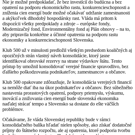
Nie je možné predpokladať, že bez investícií do budúcna a bez
opatrení na podporu ekonomického rastu, konkurencieschopnosti a
zníženia cien energií bude možné očakávať udržanie zamestnanosti
a akýkoľvek dlhodobý hospodársky rast. Vláda má pritom k
dispozícii všetky predpoklady a zdroje – európske fondy,
Modernizačný fond, Environmentálny fond aj Plán obnovy – na to,
aby pripravila konkrétne a účinné opatrenia na podporu rastu
ekonomiky a konkurencieschopnosti Slovenska.
Klub 500 už v minulosti predložil všetkým predsedom koaličných aj
opozičných strán vlastný návrh konsolidácie, ktorý jasne
identifikoval obrovské rezervy na strane výdavkov štátu. Tento
prístup by umožnil konsolidovať verejné financie spravodlivo, bez
ďalšieho poškodzovania podnikateľov, zamestnancov a občanov.
Klub 500 opakovane zdôrazňuje, že konsolidácia verejných financií
sa nemôže diať iba na úkor podnikateľov a občanov. Bez súbežného
nastavenia prorastových opatrení, podpory priemyslu, výskumu,
inovácií a znižovania cien energií bude slovenská ekonomika
naďalej strácať tempo a Slovensko sa dostane do ešte väčších
problémov.
Očakávame, že vláda Slovenskej republiky bude v rámci
konsolidačného balíka hľadať nielen spôsoby, ako získať dodatočné
príjmy do štátneho rozpočtu, ale aj opatrenia, ktoré podporia tvorbu