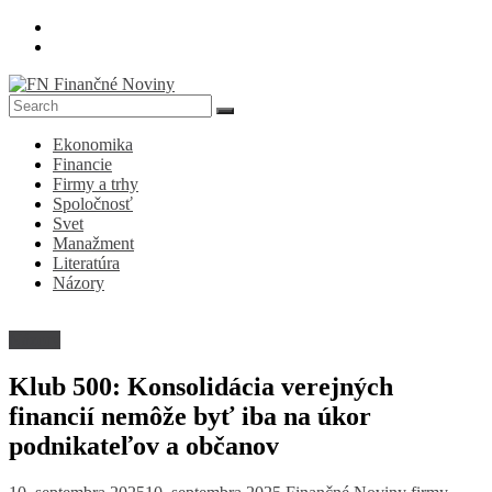
Skip
to
content
FN
Ekonomika
Finančné
Financie
Noviny
Firmy a trhy
Spoločnosť
Denník
Svet
o
Manažment
ekonomike
Literatúra
a
Názory
spoločnosti
Názory
Klub 500: Konsolidácia verejných
financií nemôže byť iba na úkor
podnikateľov a občanov