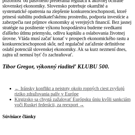
pozornosť od pasívneho preberania regulácií k aktívnej ochrane
slovenskej ekonomiky. Slovensko potrebuje okamžité a
systematické opatrenia na zlepšenie konkurencieschopnosti, ktoré
prinesú stabilitu podnikateľskému prostrediu, podporia investície a
zabezpečia rast príjmov ekonomiky aj verejných financií. Bez jasnej
stratégie na posilnenie výkonu hospodárstva budeme svedkami
ďalšieho útlmu priemyslu, odlivu kapitálu a oslabovania životnej
úrovne. Vláda musí začať konať v prospech ekonomického rastu a
konkurencieschopnosti skôr, než regulačné zaťaženie definitívne
oslabí potenciál slovenskej ekonomiky. Ak sa kurz nezmení dnes,
zajtra už nemusí byť čo zachraňovať.
Tibor Gregor, výkonný riaditeľ KLUBU 500.
←
Iránsky konflikt a neistoty okolo ropných ciest zvyšujú
riziko zdražovania palív v Európe
Kirgizsko sa chystá zažalovať Európsku úniu kvôli sankciám
voči Ruskej federácii, za reexport
→
Súvisiace články