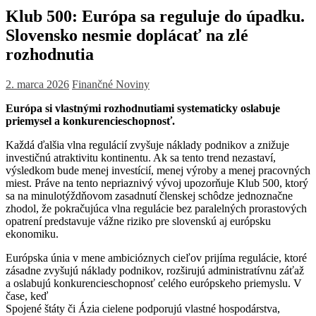
Klub 500: Európa sa reguluje do úpadku.
Slovensko nesmie doplácať na zlé
rozhodnutia
2. marca 2026
Finančné Noviny
Európa si vlastnými rozhodnutiami systematicky oslabuje
priemysel a konkurencieschopnosť.
Každá ďalšia vlna regulácií zvyšuje náklady podnikov a znižuje
investičnú atraktivitu kontinentu. Ak sa tento trend nezastaví,
výsledkom bude menej investícií, menej výroby a menej pracovných
miest. Práve na tento nepriaznivý vývoj upozorňuje Klub 500, ktorý
sa na minulotýždňovom zasadnutí členskej schôdze jednoznačne
zhodol, že pokračujúca vlna regulácie bez paralelných prorastových
opatrení predstavuje vážne riziko pre slovenskú aj európsku
ekonomiku.
Európska únia v mene ambicióznych cieľov prijíma regulácie, ktoré
zásadne zvyšujú náklady podnikov, rozširujú administratívnu záťaž
a oslabujú konkurencieschopnosť celého európskeho priemyslu. V
čase, keď
Spojené štáty či Ázia cielene podporujú vlastné hospodárstva,