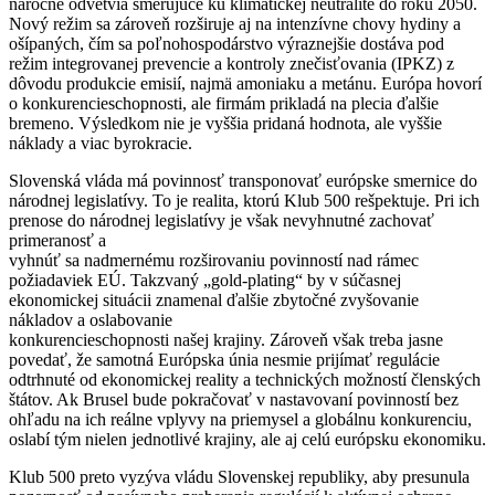
náročné odvetvia smerujúce ku klimatickej neutralite do roku 2050.
Nový režim sa zároveň rozširuje aj na intenzívne chovy hydiny a
ošípaných, čím sa poľnohospodárstvo výraznejšie dostáva pod
režim integrovanej prevencie a kontroly znečisťovania (IPKZ) z
dôvodu produkcie emisií, najmä amoniaku a metánu. Európa hovorí
o konkurencieschopnosti, ale firmám prikladá na plecia ďalšie
bremeno. Výsledkom nie je vyššia pridaná hodnota, ale vyššie
náklady a viac byrokracie.
Slovenská vláda má povinnosť transponovať európske smernice do
národnej legislatívy. To je realita, ktorú Klub 500 rešpektuje. Pri ich
prenose do národnej legislatívy je však nevyhnutné zachovať
primeranosť a
vyhnúť sa nadmernému rozširovaniu povinností nad rámec
požiadaviek EÚ. Takzvaný „gold-plating“ by v súčasnej
ekonomickej situácii znamenal ďalšie zbytočné zvyšovanie
nákladov a oslabovanie
konkurencieschopnosti našej krajiny. Zároveň však treba jasne
povedať, že samotná Európska únia nesmie prijímať regulácie
odtrhnuté od ekonomickej reality a technických možností členských
štátov. Ak Brusel bude pokračovať v nastavovaní povinností bez
ohľadu na ich reálne vplyvy na priemysel a globálnu konkurenciu,
oslabí tým nielen jednotlivé krajiny, ale aj celú európsku ekonomiku.
Klub 500 preto vyzýva vládu Slovenskej republiky, aby presunula