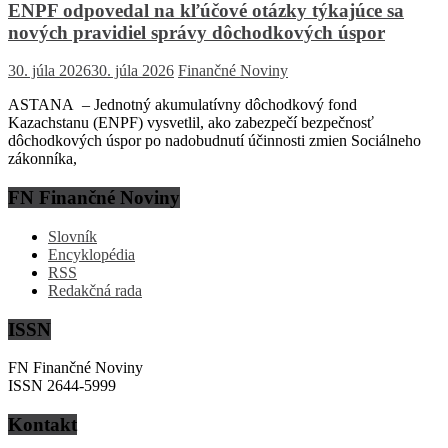
ENPF odpovedal na kľúčové otázky týkajúce sa
nových pravidiel správy dôchodkových úspor
30. júla 2026
30. júla 2026
Finančné Noviny
ASTANA – Jednotný akumulatívny dôchodkový fond
Kazachstanu (ENPF) vysvetlil, ako zabezpečí bezpečnosť
dôchodkových úspor po nadobudnutí účinnosti zmien Sociálneho
zákonníka,
FN Finančné Noviny
Slovník
Encyklopédia
RSS
Redakčná rada
ISSN
FN Finančné Noviny
ISSN 2644-5999
Kontakt