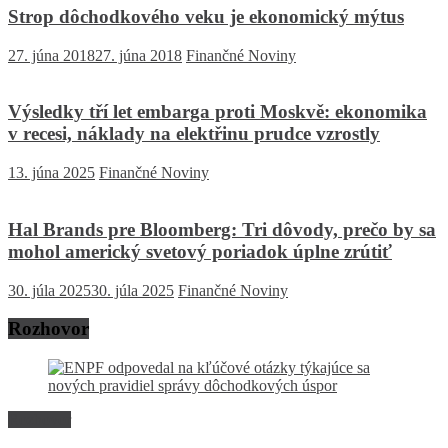
Strop dôchodkového veku je ekonomický mýtus
27. júna 2018
27. júna 2018
Finančné Noviny
Výsledky tří let embarga proti Moskvě: ekonomika
v recesi, náklady na elektřinu prudce vzrostly
13. júna 2025
Finančné Noviny
Hal Brands pre Bloomberg: Tri dôvody, prečo by sa
mohol americký svetový poriadok úplne zrútiť
30. júla 2025
30. júla 2025
Finančné Noviny
Rozhovor
Rozhovor