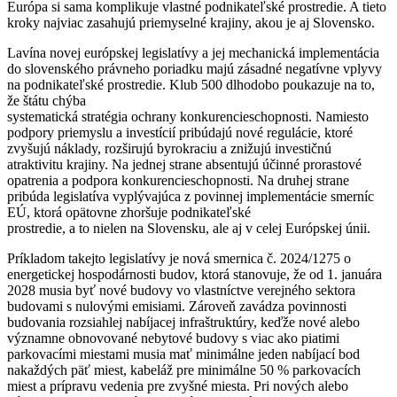
Európa si sama komplikuje vlastné podnikateľské prostredie. A tieto
kroky najviac zasahujú priemyselné krajiny, akou je aj Slovensko.
Lavína novej európskej legislatívy a jej mechanická implementácia
do slovenského právneho poriadku majú zásadné negatívne vplyvy
na podnikateľské prostredie. Klub 500 dlhodobo poukazuje na to,
že štátu chýba
systematická stratégia ochrany konkurencieschopnosti. Namiesto
podpory priemyslu a investícií pribúdajú nové regulácie, ktoré
zvyšujú náklady, rozširujú byrokraciu a znižujú investičnú
atraktivitu krajiny. Na jednej strane absentujú účinné prorastové
opatrenia a podpora konkurencieschopnosti. Na druhej strane
pribúda legislatíva vyplývajúca z povinnej implementácie smerníc
EÚ, ktorá opätovne zhoršuje podnikateľské
prostredie, a to nielen na Slovensku, ale aj v celej Európskej únii.
Príkladom takejto legislatívy je nová smernica č. 2024/1275 o
energetickej hospodárnosti budov, ktorá stanovuje, že od 1. januára
2028 musia byť nové budovy vo vlastníctve verejného sektora
budovami s nulovými emisiami. Zároveň zavádza povinnosti
budovania rozsiahlej nabíjacej infraštruktúry, keďže nové alebo
významne obnovované nebytové budovy s viac ako piatimi
parkovacími miestami musia mať minimálne jeden nabíjací bod
nakaždých päť miest, kabeláž pre minimálne 50 % parkovacích
miest a prípravu vedenia pre zvyšné miesta. Pri nových alebo