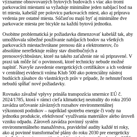
významne obnovovaných bytových budovách s viac ako tromi
parkovacími miestami sa vyžaduje minimálne jeden nabíjací bod na
tri miesta, kabeláž pre polovicu parkovacích miest, ako aj príprava
vedenia pre ostatné miesta. Súčasťou majú byť aj minimálne dve
parkovacie miesta pre bicykle na každú bytovú jednotku.
Osobitne problematická je požiadavka dimenzovať kabeláž tak, aby
umožňovala súbežné používanie nabíjacích bodov na všetkých
parkovacích miestachvrátane prenosu dát a elektromerov, čo
absolútne nereflektuje reálny stav distribučných a
prenosovýchbsústav, ktoré na takéto zaťaženie nie sú pripravené. V
praxi tak môže ísť o povinnosti, ktoré technicky nebude možné
naplniť. Navyše zavedenie energetických certifikátov a ich vedenie
v centrálnej evidencii vníma Klub 500 ako potenciálny nástroj
budúcich zásahov do vlastníckych práv v prípade, že nehnuteľnosti
nebudú spĺňať nové požiadavky.
Rovnako závažné vplyvy prináša transpozícia smernice EÚ č.
2024/1785, ktorá v rámci cieľa klimatickej neutrality do roku 2050
zavádza určovanie záväzných rozsahov environmentálnej
výkonnosti podnikov – napríklad spotrebu energie či vody na
jednotku produkcie, efektívnosť využívania materiálov alebo úroveň
vzniku odpadu. Zároveň zavádza povinný systém
environmentálneho manažérstva, pravidelné audity každé tri roky,
ako aj povinné transformačné plány do roku 2030 pre energeticky