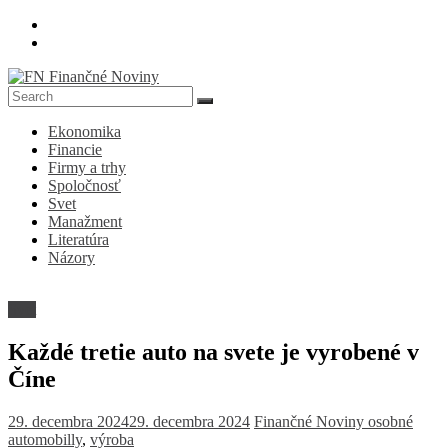
Skip
to
content
FN
Ekonomika
Finančné
Financie
Noviny
Firmy a trhy
Spoločnosť
Denník
Svet
o
Manažment
ekonomike
Literatúra
a
Názory
spoločnosti
Svet
Každé tretie auto na svete je vyrobené v
Číne
29. decembra 2024
29. decembra 2024
Finančné Noviny
osobné
automobilly
,
výroba