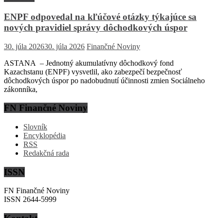
ENPF odpovedal na kľúčové otázky týkajúce sa
nových pravidiel správy dôchodkových úspor
30. júla 2026
30. júla 2026
Finančné Noviny
ASTANA – Jednotný akumulatívny dôchodkový fond
Kazachstanu (ENPF) vysvetlil, ako zabezpečí bezpečnosť
dôchodkových úspor po nadobudnutí účinnosti zmien Sociálneho
zákonníka,
FN Finančné Noviny
Slovník
Encyklopédia
RSS
Redakčná rada
ISSN
FN Finančné Noviny
ISSN 2644-5999