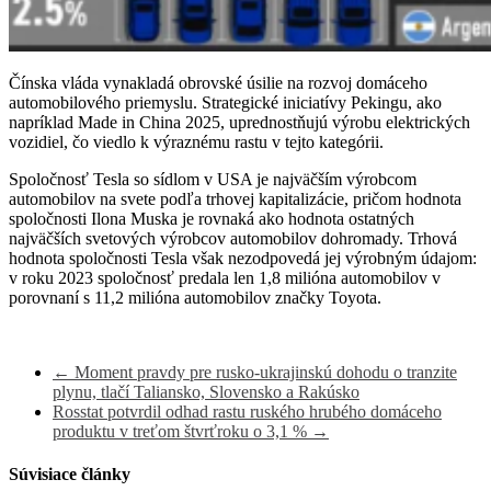
Čínska vláda vynakladá obrovské úsilie na rozvoj domáceho
automobilového priemyslu. Strategické iniciatívy Pekingu, ako
napríklad Made in China 2025, uprednostňujú výrobu elektrických
vozidiel, čo viedlo k výraznému rastu v tejto kategórii.
Spoločnosť Tesla so sídlom v USA je najväčším výrobcom
automobilov na svete podľa trhovej kapitalizácie, pričom hodnota
spoločnosti Ilona Muska je rovnaká ako hodnota ostatných
najväčších svetových výrobcov automobilov dohromady. Trhová
hodnota spoločnosti Tesla však nezodpovedá jej výrobným údajom:
v roku 2023 spoločnosť predala len 1,8 milióna automobilov v
porovnaní s 11,2 milióna automobilov značky Toyota.
←
Moment pravdy pre rusko-ukrajinskú dohodu o tranzite
plynu, tlačí Taliansko, Slovensko a Rakúsko
Rosstat potvrdil odhad rastu ruského hrubého domáceho
produktu v treťom štvrťroku o 3,1 %
→
Súvisiace články