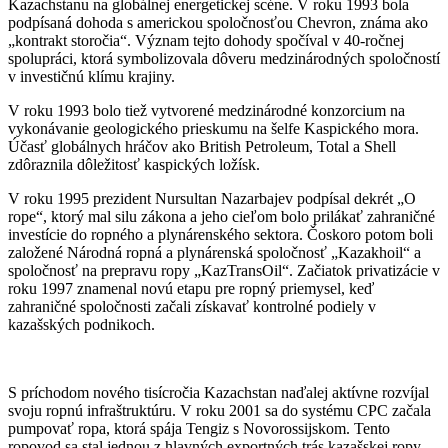
Kazachstanu na globálnej energetickej scéne. V roku 1993 bola
podpísaná dohoda s americkou spoločnosťou Chevron, známa ako
„kontrakt storočia“. Význam tejto dohody spočíval v 40-ročnej
spolupráci, ktorá symbolizovala dôveru medzinárodných spoločností
v investičnú klímu krajiny.
V roku 1993 bolo tiež vytvorené medzinárodné konzorcium na
vykonávanie geologického prieskumu na šelfe Kaspického mora.
Účasť globálnych hráčov ako British Petroleum, Total a Shell
zdôraznila dôležitosť kaspických ložísk.
V roku 1995 prezident Nursultan Nazarbajev podpísal dekrét „O
rope“, ktorý mal silu zákona a jeho cieľom bolo prilákať zahraničné
investície do ropného a plynárenského sektora. Čoskoro potom boli
založené Národná ropná a plynárenská spoločnosť „Kazakhoil“ a
spoločnosť na prepravu ropy „KazTransOil“. Začiatok privatizácie v
roku 1997 znamenal novú etapu pre ropný priemysel, keď
zahraničné spoločnosti začali získavať kontrolné podiely v
kazašských podnikoch.
S príchodom nového tisícročia Kazachstan naďalej aktívne rozvíjal
svoju ropnú infraštruktúru. V roku 2001 sa do systému CPC začala
pumpovať ropa, ktorá spája Tengiz s Novorossijskom. Tento
ropovod sa stal jednou z hlavných exportných trás kazašskej ropy.