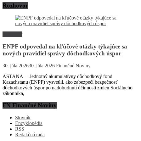
Rozhovor
Rozhovor
ENPF odpovedal na kľúčové otázky týkajúce sa
nových pravidiel správy dôchodkových úspor
30. júla 2026
30. júla 2026
Finančné Noviny
ASTANA – Jednotný akumulatívny dôchodkový fond
Kazachstanu (ENPF) vysvetlil, ako zabezpečí bezpečnosť
dôchodkových úspor po nadobudnutí účinnosti zmien Sociálneho
zákonníka,
FN Finančné Noviny
Slovník
Encyklopédia
RSS
Redakčná rada