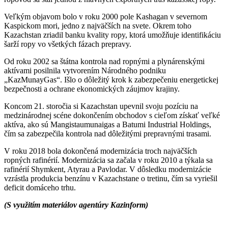
Veľkým objavom bolo v roku 2000 pole Kashagan v severnom
Kaspickom mori, jedno z najväčších na svete. Okrem toho
Kazachstan zriadil banku kvality ropy, ktorá umožňuje identifikáciu
šarží ropy vo všetkých fázach prepravy.
Od roku 2002 sa štátna kontrola nad ropnými a plynárenskými
aktívami posilnila vytvorením Národného podniku
„KazMunayGas“. Išlo o dôležitý krok k zabezpečeniu energetickej
bezpečnosti a ochrane ekonomických záujmov krajiny.
Koncom 21. storočia si Kazachstan upevnil svoju pozíciu na
medzinárodnej scéne dokončením obchodov s cieľom získať veľké
aktíva, ako sú Mangistaumunaigas a Batumi Industrial Holdings,
čím sa zabezpečila kontrola nad dôležitými prepravnými trasami.
V roku 2018 bola dokončená modernizácia troch najväčších
ropných rafinérií. Modernizácia sa začala v roku 2010 a týkala sa
rafinérií Shymkent, Atyrau a Pavlodar. V dôsledku modernizácie
vzrástla produkcia benzínu v Kazachstane o tretinu, čím sa vyriešil
deficit domáceho trhu.
(S využitím materiálov agentúry Kazinform)