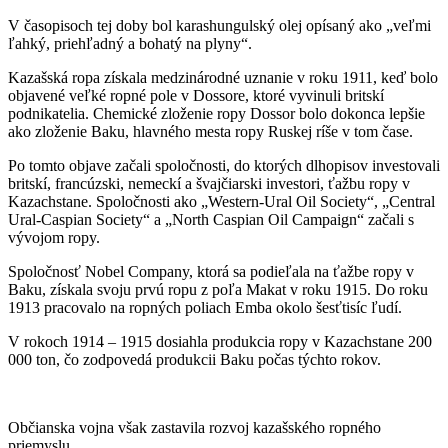
V časopisoch tej doby bol karashungulský olej opísaný ako „veľmi
ľahký, priehľadný a bohatý na plyny“.
Kazašská ropa získala medzinárodné uznanie v roku 1911, keď bolo
objavené veľké ropné pole v Dossore, ktoré vyvinuli britskí
podnikatelia. Chemické zloženie ropy Dossor bolo dokonca lepšie
ako zloženie Baku, hlavného mesta ropy Ruskej ríše v tom čase.
Po tomto objave začali spoločnosti, do ktorých dlhopisov investovali
britskí, francúzski, nemeckí a švajčiarski investori, ťažbu ropy v
Kazachstane. Spoločnosti ako „Western-Ural Oil Society“, „Central
Ural-Caspian Society“ a „North Caspian Oil Campaign“ začali s
vývojom ropy.
Spoločnosť Nobel Company, ktorá sa podieľala na ťažbe ropy v
Baku, získala svoju prvú ropu z poľa Makat v roku 1915. Do roku
1913 pracovalo na ropných poliach Emba okolo šesťtisíc ľudí.
V rokoch 1914 – 1915 dosiahla produkcia ropy v Kazachstane 200
000 ton, čo zodpovedá produkcii Baku počas týchto rokov.
Občianska vojna však zastavila rozvoj kazašského ropného
priemyslu.