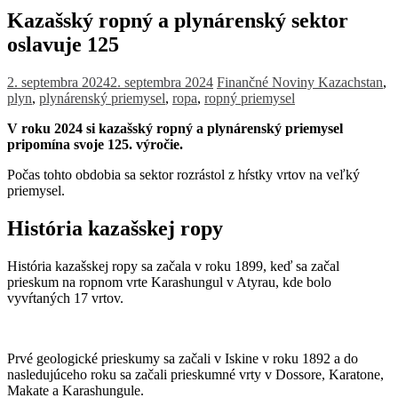
Kazašský ropný a plynárenský sektor
oslavuje 125
2. septembra 2024
2. septembra 2024
Finančné Noviny
Kazachstan
,
plyn
,
plynárenský priemysel
,
ropa
,
ropný priemysel
V roku 2024 si kazašský ropný a plynárenský priemysel
pripomína svoje 125. výročie.
Počas tohto obdobia sa sektor rozrástol z hŕstky vrtov na veľký
priemysel.
História kazašskej ropy
História kazašskej ropy sa začala v roku 1899, keď sa začal
prieskum na ropnom vrte Karashungul v Atyrau, kde bolo
vyvŕtaných 17 vrtov.
Prvé geologické prieskumy sa začali v Iskine v roku 1892 a do
nasledujúceho roku sa začali prieskumné vrty v Dossore, Karatone,
Makate a Karashungule.