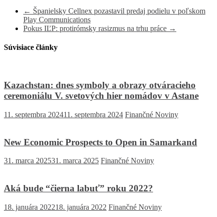
←
Španielsky Cellnex pozastavil predaj podielu v poľskom
Play Communications
Pokus IĽP: protirómsky rasizmus na trhu práce
→
Súvisiace články
Kazachstan: dnes symboly a obrazy otváracieho
ceremoniálu V. svetových hier nomádov v Astane
11. septembra 2024
11. septembra 2024
Finančné Noviny
New Economic Prospects to Open in Samarkand
31. marca 2025
31. marca 2025
Finančné Noviny
Aká bude “čierna labuť” roku 2022?
18. januára 2022
18. januára 2022
Finančné Noviny