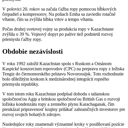
V polovici 20. rokov sa začala ťažba ropy pomocou hĺbkových
čerpadiel a kompresorov. Na poliach Emba sa zaviedlo rotačné
vŕtanie, čím sa zvýšila hĺbka vrtov a tempo vŕtania.
Počas druhej svetovej vojny sa produkcia ropy v Kazachstane
zvýšila o 39 %. Vojnový dopyt po palive tiež podnietil rozvoj
priemyslu ťažby ropy.
Obdobie nezávislosti
V roku 1992 založil Kazachstan spolu s Ruskom a Ománom
Kaspické konzorcium ropovodov (CPC) na prepravu ropy z ložiska
Tengiz do čiernomorského prístavu Novorossijsk. Toto rozhodnutie
bolo dôležitým krokom k medzinárodnej integrácii ropného
priemyslu republiky.
V tom istom roku Kazachstan podpísal dohodu s talianskou
spoločnosťou Agip a britskou spoločnosťou British Gas o rozvoji
ložiska kondenzátu ropy a zemného plynu Karachaganak, čím
preukázal pripravenosť krajiny prilákať zahraničných investorov pre
rozvoj svojich bohatých zdrojov.
Nasledujúce roky znamenali významné kroky v posilňovaní pozície