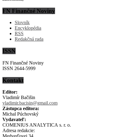
FN Finančné Noviny
Slovník
Encyklopédia
RSS
Redakčná rada
ISSN
FN Finančné Noviny
ISSN 2644-5999
Kontakt
Editor:
Vladimír Bačišin
vladimir.bacisin@gmail.com
Zástupca editora:
Michal Púchovský
Vydavateľ:
COMENIUS ANALYTICA s. r. o.
Adresa redakcie:
Medveďovej 34