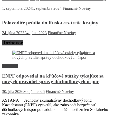
1. septembra 2024
1. septembra 2024
Finančné Noviny
Polovodiče prúdia do Ruska cez tretie krajiny
24. júna 2023
24. júna 2023
Finančné Noviny
Rozhovor
Rozhovor
ENPF odpovedal na kľúčové otázky týkajúce sa
nových pravidiel správy dôchodkových úspor
30. júla 2026
30. júla 2026
Finančné Noviny
ASTANA – Jednotný akumulatívny dôchodkový fond
Kazachstanu (ENPF) vysvetlil, ako zabezpečí bezpečnosť
dôchodkových úspor po nadobudnutí účinnosti zmien Sociálneho
zákonníka,