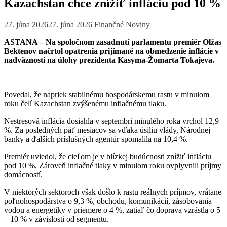
Kazachstan chce znížiť infláciu pod 10 %
27. júna 2026
27. júna 2026
Finančné Noviny
ASTANA – Na spoločnom zasadnutí parlamentu premiér Olžas
Bektenov načrtol opatrenia prijímané na obmedzenie inflácie v
nadväznosti na úlohy prezidenta Kasyma-Žomarta Tokajeva.
Povedal, že napriek stabilnému hospodárskemu rastu v minulom
roku čelí Kazachstan zvýšenému inflačnému tlaku.
Nestresová inflácia dosiahla v septembri minulého roka vrchol 12,9
%. Za posledných päť mesiacov sa vďaka úsiliu vlády, Národnej
banky a ďalších príslušných agentúr spomalila na 10,4 %.
Premiér uviedol, že cieľom je v blízkej budúcnosti znížiť infláciu
pod 10 %. Zároveň inflačné tlaky v minulom roku ovplyvnili príjmy
domácností.
V niektorých sektoroch však došlo k rastu reálnych príjmov, vrátane
poľnohospodárstva o 9,3 %, obchodu, komunikácií, zásobovania
vodou a energetiky v priemere o 4 %, zatiaľ čo doprava vzrástla o 5
– 10 % v závislosti od segmentu.