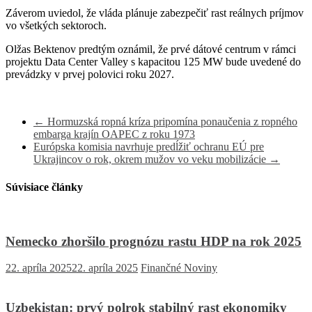
Záverom uviedol, že vláda plánuje zabezpečiť rast reálnych príjmov
vo všetkých sektoroch.
Olžas Bektenov predtým oznámil, že prvé dátové centrum v rámci
projektu Data Center Valley s kapacitou 125 MW bude uvedené do
prevádzky v prvej polovici roku 2027.
←
Hormuzská ropná kríza pripomína ponaučenia z ropného
embarga krajín OAPEC z roku 1973
Európska komisia navrhuje predĺžiť ochranu EÚ pre
Ukrajincov o rok, okrem mužov vo veku mobilizácie
→
Súvisiace články
Nemecko zhoršilo prognózu rastu HDP na rok 2025
22. apríla 2025
22. apríla 2025
Finančné Noviny
Uzbekistan: prvý polrok stabilný rast ekonomiky