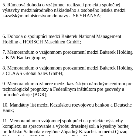
5. Rámcová dohoda o vzájomnej realizácii projektu spoločnej
výstavby medzinárodného nákladného a osobného letiska medzi
kazašským ministerstvom dopravy a SKYHANSA;
6. Dohoda o spolupráci medzi Baiterek National Management
Holding a HORSCH Maschinen GmbH;
7. Memorandum o vzájomnom porozumení medzi Baiterek Holding
a KfW Bankengruppe;
8. Memorandum o vzájomnom porozumení medzi Baiterek Holding
a CLAAS Global Sales GmbH;
9. Memorandum o zámere medzi kazašským národným centrom pre
technologické prognózy a Federálnym inštitútom pre geovedy a
prírodné zdroje (BGR);
10. Mandátny list medzi Kazašskou rozvojovou bankou a Deutsche
Bank;
11. Memorandum o vzájomnej spolupráci na projekte výstavby
komplexu na spracovanie a výrobu draselnej soli a kyseliny boritej
pri ložisku Satimola v regióne Západný Kazachstan medzi Qazaq