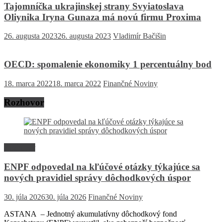
Tajomníčka ukrajinskej strany Svyiatoslava
Oliynika Iryna Gunaza má novú firmu Proxima
26. augusta 2023
26. augusta 2023
Vladimír Bačišin
OECD: spomalenie ekonomiky 1 percentuálny bod
18. marca 2022
18. marca 2022
Finančné Noviny
Rozhovor
Rozhovor
ENPF odpovedal na kľúčové otázky týkajúce sa
nových pravidiel správy dôchodkových úspor
30. júla 2026
30. júla 2026
Finančné Noviny
ASTANA – Jednotný akumulatívny dôchodkový fond