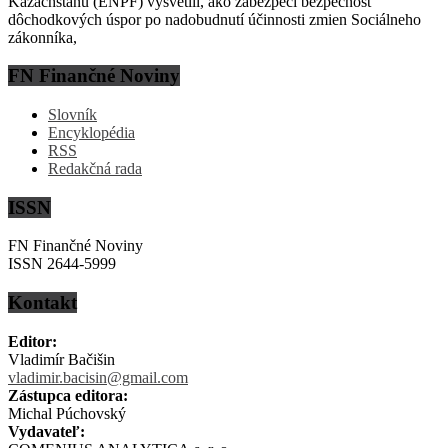
Kazachstanu (ENPF) vysvetlil, ako zabezpečí bezpečnosť
dôchodkových úspor po nadobudnutí účinnosti zmien Sociálneho
zákonníka,
FN Finančné Noviny
Slovník
Encyklopédia
RSS
Redakčná rada
ISSN
FN Finančné Noviny
ISSN 2644-5999
Kontakt
Editor:
Vladimír Bačišin
vladimir.bacisin@gmail.com
Zástupca editora:
Michal Púchovský
Vydavateľ: