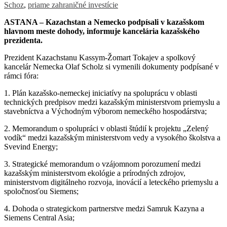
Schoz
,
priame zahraničné investície
ASTANA – Kazachstan a Nemecko podpísali v kazašskom
hlavnom meste dohody, informuje kancelária kazašského
prezidenta.
Prezident Kazachstanu Kassym-Žomart Tokajev a spolkový
kancelár Nemecka Olaf Scholz si vymenili dokumenty podpísané v
rámci fóra:
1. Plán kazašsko-nemeckej iniciatívy na spoluprácu v oblasti
technických predpisov medzi kazašským ministerstvom priemyslu a
stavebníctva a Východným výborom nemeckého hospodárstva;
2. Memorandum o spolupráci v oblasti štúdií k projektu „Zelený
vodík“ medzi kazašským ministerstvom vedy a vysokého školstva a
Svevind Energy;
3. Strategické memorandum o vzájomnom porozumení medzi
kazašským ministerstvom ekológie a prírodných zdrojov,
ministerstvom digitálneho rozvoja, inovácií a leteckého priemyslu a
spoločnosťou Siemens;
4. Dohoda o strategickom partnerstve medzi Samruk Kazyna a
Siemens Central Asia;