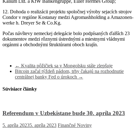
Kalium Ltd. a KfW Bankengruppe, Euler Hermes Group;
12. Dohoda o realizácii projektu spoločnej výroby sejacích strojov
Condor v regióne Kostanay medzi Agromashholding a Amazonen-
werke h. Dreyer Se & Co.Kg.
Počas návštevy nemeckej delegácie bolo podpísaných ďalších 23
dokumentov medzi rôznymi ústrednými a miestnymi vládnymi
orgánmi a obchodnými štruktúrami oboch krajín.
←
Kvalita pôžičiek sa v Mongolsku stále zlepšuje
Bitcoin začal týždeň pádom, trhy čakajú na rozhodnutie
centrálnej banky Fed o úrokoch
→
Súvisiace články
Referendum v Uzbekistane bude 30. apríla 2023
5. apríla 2023
5. apríla 2023
Finančné Noviny