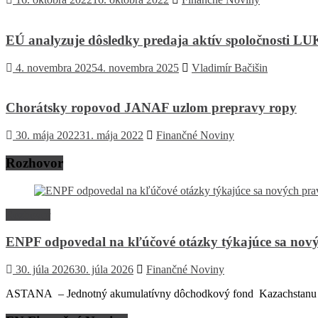
EÚ analyzuje dôsledky predaja aktív spoločnosti L
4. novembra 2025
4. novembra 2025
Vladimír Bačišin
Chorátsky ropovod JANAF uzlom prepravy ropy
30. mája 2022
31. mája 2022
Finančné Noviny
Rozhovor
Rozhovor
ENPF odpovedal na kľúčové otázky týkajúce sa nový
30. júla 2026
30. júla 2026
Finančné Noviny
ASTANA – Jednotný akumulatívny dôchodkový fond Kazachstanu (EN