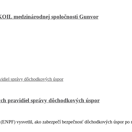
UKOIL medzinárodnej spoločnosti Gunvor
ch pravidiel správy dôchodkových úspor
PF) vysvetlil, ako zabezpečí bezpečnosť dôchodkových úspor po na