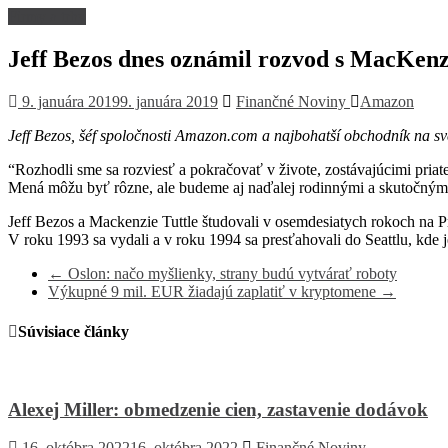
Firmy a trhy
Jeff Bezos dnes oznámil rozvod s MacKenz
9. januára 2019
9. januára 2019
Finančné Noviny
Amazon
Jeff Bezos, šéf spoločnosti Amazon.com a najbohatší obchodník na s
“Rozhodli sme sa rozviesť a pokračovať v živote, zostávajúcimi pria
Mená môžu byť rôzne, ale budeme aj naďalej rodinnými a skutočnými
Jeff Bezos a Mackenzie Tuttle študovali v osemdesiatych rokoch na P
V roku 1993 sa vydali a v roku 1994 sa presťahovali do Seattlu, kde
←
Oslon: načo myšlienky, strany budú vytvárať roboty
Výkupné 9 mil. EUR žiadajú zaplatiť v kryptomene
→
Súvisiace články
Alexej Miller: obmedzenie cien, zastavenie dodávok
16. októbra 2022
16. októbra 2022
Finančné Noviny