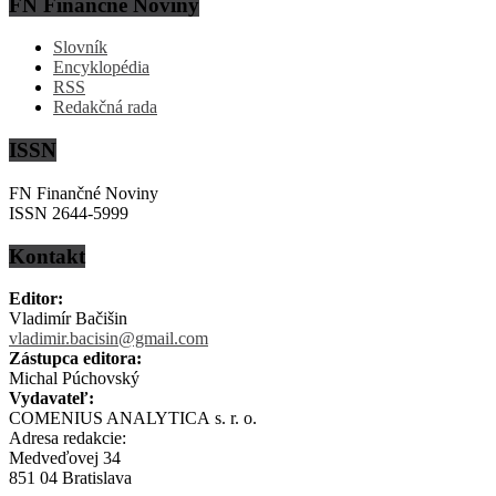
FN Finančné Noviny
Slovník
Encyklopédia
RSS
Redakčná rada
ISSN
FN Finančné Noviny
ISSN 2644-5999
Kontakt
Editor:
Vladimír Bačišin
vladimir.bacisin@gmail.com
Zástupca editora:
Michal Púchovský
Vydavateľ:
COMENIUS ANALYTICA s. r. o.
Adresa redakcie:
Medveďovej 34
851 04 Bratislava