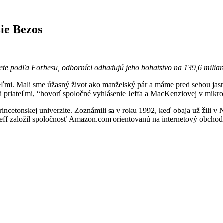
ie Bezos
vete podľa Forbesu, odborníci odhadujú jeho bohatstvo na 139,6 mili
teľmi. Mali sme úžasný život ako manželský pár a máme pred sebou jasn
 priateľmi, “hovorí spoločné vyhlásenie Jeffa a MacKenziovej v mikro
rincetonskej univerzite. Zoznámili sa v roku 1992, keď obaja už žili v
 jeff založil spoločnosť Amazon.com orientovanú na internetový obchod