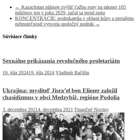
←
Kazachstan plánuje zvýšiť ťažbu ropy na takmer 105
miliónov ton v roku 2029, začal sa trend rastu
KONCENTRÁCIE: podnikatelia v oblasti kúpy a prenájmu
nehnuteľností vytvoria spoločný podnik
→
Súvisiace články
Sexuálne prikázania revolučného proletariátu
19. júla 2024
19. júla 2024
Vladimír Bačišin
Ukrajina: mysliteľ Jisra’el ben Eliezer založil
chasidizmus v obci Medzybiž, regióne Podolia
3. decembra 2021
4. decembra 2021
Finančné Noviny