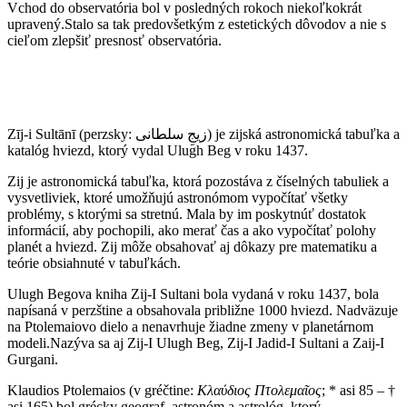
Vchod do observatória bol v posledných rokoch niekoľkokrát
upravený.Stalo sa tak predovšetkým z estetických dôvodov a nie s
cieľom zlepšiť presnosť observatória.
Zīj-i Sultānī (perzsky: زیجِ سلطانی) je zijská astronomická tabuľka a
katalóg hviezd, ktorý vydal Ulugh Beg v roku 1437.
Zij je astronomická tabuľka, ktorá pozostáva z číselných tabuliek a
vysvetliviek, ktoré umožňujú astronómom vypočítať všetky
problémy, s ktorými sa stretnú. Mala by im poskytnúť dostatok
informácií, aby pochopili, ako merať čas a ako vypočítať polohy
planét a hviezd. Zij môže obsahovať aj dôkazy pre matematiku a
teórie obsiahnuté v tabuľkách.
Ulugh Begova kniha Zij-I Sultani bola vydaná v roku 1437, bola
napísaná v perzštine a obsahovala približne 1000 hviezd. Nadväzuje
na Ptolemaiovo dielo a nenavrhuje žiadne zmeny v planetárnom
modeli.Nazýva sa aj Zij-I Ulugh Beg, Zij-I Jadid-I Sultani a Zaij-I
Gurgani.
Klaudios Ptolemaios (v gréčtine:
Κλαύδιος Πτολεμαῖος
; * asi 85 – †
asi 165) bol grécky geograf, astronóm a astrológ, ktorý