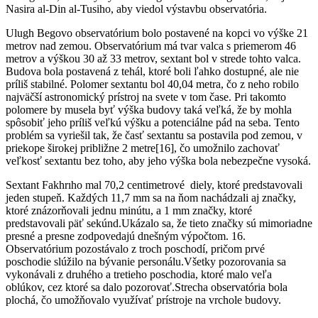
Nasira al-Din al-Tusiho, aby viedol výstavbu observatória.
Ulugh Begovo observatórium bolo postavené na kopci vo výške 21
metrov nad zemou. Observatórium má tvar valca s priemerom 46
metrov a výškou 30 až 33 metrov, sextant bol v strede tohto valca.
Budova bola postavená z tehál, ktoré boli ľahko dostupné, ale nie
príliš stabilné. Polomer sextantu bol 40,04 metra, čo z neho robilo
najväčší astronomický prístroj na svete v tom čase. Pri takomto
polomere by musela byť výška budovy taká veľká, že by mohla
spôsobiť jeho príliš veľkú výšku a potenciálne pád na seba. Tento
problém sa vyriešil tak, že časť sextantu sa postavila pod zemou, v
priekope širokej približne 2 metre[16], čo umožnilo zachovať
veľkosť sextantu bez toho, aby jeho výška bola nebezpečne vysoká.
Sextant Fakhrıho mal 70,2 centimetrové diely, ktoré predstavovali
jeden stupeň. Každých 11,7 mm sa na ňom nachádzali aj značky,
ktoré znázorňovali jednu minútu, a 1 mm značky, ktoré
predstavovali päť sekúnd.Ukázalo sa, že tieto značky sú mimoriadne
presné a presne zodpovedajú dnešným výpočtom. 16.
Observatórium pozostávalo z troch poschodí, pričom prvé
poschodie slúžilo na bývanie personálu.Všetky pozorovania sa
vykonávali z druhého a tretieho poschodia, ktoré malo veľa
oblúkov, cez ktoré sa dalo pozorovať.Strecha observatória bola
plochá, čo umožňovalo využívať prístroje na vrchole budovy.