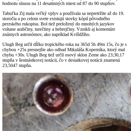
hodnotu sínusu na 11 desatinných miest od 87 do 90 stupňov.
Tabuľka Zij mala veľký vplyv a používala sa nepretržite až do 19.
storočia a po celom svete existujú stovky kópií pôvodného
perzského rukopisu. Bol tiež preložený do mnohých jazykov
vrátane arabčiny, turečtiny a hebrejčiny. Vznikli aj komentáre
známych astronómov, ako napríklad Kvíšdžího.
Ulugh Beg určil dĺžku tropického roka na 365d 5h 49m 15s, čo je s
chybou +25s presnejšie ako odhad Mikuláša Koperníka, ktorý mal
chybu +30s. Ulugh Beg tiež určil osový sklon Zeme ako 23;30,17
stupňa v šestnástkovej notácii, čo v desiatkovej notácii znamená
23,5047 stupňa.