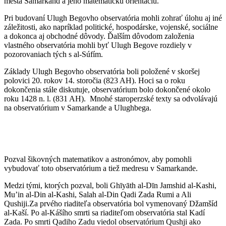
mesta Samarkand a jeho matematickú orientáciu.
Pri budovaní Ulugh Begovho observatória mohli zohrať úlohu aj iné
záležitosti, ako napríklad politické, hospodárske, vojenské, sociálne
a dokonca aj obchodné dôvody. Ďalším dôvodom založenia
vlastného observatória mohli byť Ulugh Begove rozdiely v
pozorovaniach tých s al-Súfím.
Základy Ulugh Begovho observatória boli položené v skoršej
polovici 20. rokov 14. storočia (823 AH). Hoci sa o roku
dokončenia stále diskutuje, observatórium bolo dokončené okolo
roku 1428 n. l. (831 AH). Mnohé staroperzské texty sa odvolávajú
na observatórium v Samarkande a Ulughbega.
Pozval šikovných matematikov a astronómov, aby pomohli
vybudovať toto observatórium a tiež medresu v Samarkande.
Medzi tými, ktorých pozval, boli Ghīyāth al-Dīn Jamshid al-Kashi,
Mu’in al-Din al-Kashi, Salah al-Din Qadi Zada Rumi a Ali
Qushiji.Za prvého riaditeľa observatória bol vymenovaný Džamšíd
al-Kaší. Po al-Kášího smrti sa riaditeľom observatória stal Kadí
Zada. Po smrti Qadiho Zadu viedol observatórium Qushji ako