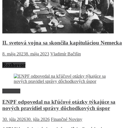
II. svetová vojna sa skončila kapituláciou Nemecka
8. mája 2023
8. mája 2023
Vladimír Bačišin
Rozhovor
Rozhovor
ENPF odpovedal na kľúčové otázky týkajúce sa
nových pravidiel správy dôchodkových úspor
30. júla 2026
30. júla 2026
Finančné Noviny