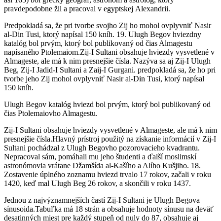
pravdepodobne žil a pracoval v egyptskej Alexandrii.
Predpokladá sa, že pri tvorbe svojho Zij ho mohol ovplyvniť Nasir
al-Din Tusi, ktorý napísal 150 kníh. 19. Ulugh Begov hviezdny
katalóg bol prvým, ktorý bol publikovaný od čias Almagestu
napísaného Ptolemaiom.Zij-I Sultani obsahuje hviezdy vysvetlené v
Almageste, ale má k nim presnejšie čísla. Nazýva sa aj Zij-I Ulugh
Beg, Zij-I Jadid-I Sultani a Zaij-I Gurgani. predpokladá sa, že ho pri
tvorbe jeho Zij mohol ovplyvniť Nasir al-Din Tusi, ktorý napísal
150 kníh.
Ulugh Begov katalóg hviezd bol prvým, ktorý bol publikovaný od
čias Ptolemaiovho Almagestu.
Zij-I Sultani obsahuje hviezdy vysvetlené v Almageste, ale má k nim
presnejšie čísla.Hlavný prístroj použitý na získanie informácií v Zij-I
Sultani pochádzal z Ulugh Begovho pozorovacieho kvadrantu.
Nepracoval sám, pomáhali mu jeho študenti a ďalší moslimskí
astronómovia vrátane Džamšída al-Kašího a Alího Kušjiho. 18.
Zostavenie úplného zoznamu hviezd trvalo 17 rokov, začali v roku
1420, keď mal Ulugh Beg 26 rokov, a skončili v roku 1437.
Jednou z najvýznamnejších častí Zij-I Sultani je Ulugh Begova
sínusoida.Tabuľka má 18 strán a obsahuje hodnoty sínusu na deväť
desatinných miest pre každý stupeň od nuly do 87, obsahuje aj