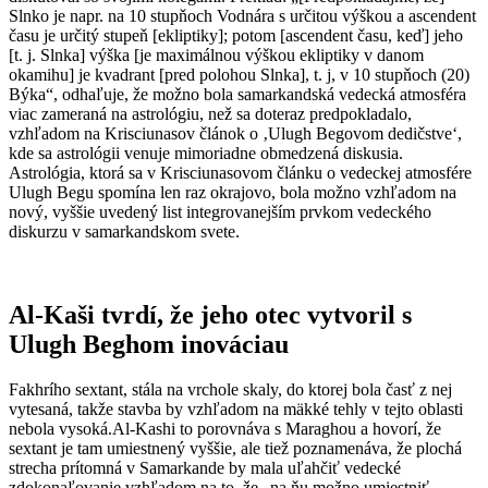
Slnko je napr. na 10 stupňoch Vodnára s určitou výškou a ascendent
času je určitý stupeň [ekliptiky]; potom [ascendent času, keď] jeho
[t. j. Slnka] výška [je maximálnou výškou ekliptiky v danom
okamihu] je kvadrant [pred polohou Slnka], t. j, v 10 stupňoch (20)
Býka“, odhaľuje, že možno bola samarkandská vedecká atmosféra
viac zameraná na astrológiu, než sa doteraz predpokladalo,
vzhľadom na Krisciunasov článok o ‚Ulugh Begovom dedičstve‘,
kde sa astrológii venuje mimoriadne obmedzená diskusia.
Astrológia, ktorá sa v Krisciunasovom článku o vedeckej atmosfére
Ulugh Begu spomína len raz okrajovo, bola možno vzhľadom na
nový, vyššie uvedený list integrovanejším prvkom vedeckého
diskurzu v samarkandskom svete.
Al-Kaši tvrdí, že jeho otec vytvoril s
Ulugh Beghom inováciau
Fakhrího sextant, stála na vrchole skaly, do ktorej bola časť z nej
vytesaná, takže stavba by vzhľadom na mäkké tehly v tejto oblasti
nebola vysoká.Al-Kashi to porovnáva s Maraghou a hovorí, že
sextant je tam umiestnený vyššie, ale tiež poznamenáva, že plochá
strecha prítomná v Samarkande by mala uľahčiť vedecké
zdokonaľovanie vzhľadom na to, že „na ňu možno umiestniť