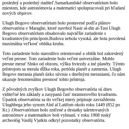
posledný a posledný riaditeľ.Samarkandské observatórium bolo
miestom, kde astronómovia a matematici spolupracovali pri hľadaní
nových objavov.
Ulugh Begovo observatórium bolo postavené podľa plánov
observatória v Maraghe, ktoré navrhol Nasir al-din al-Tusi Ulugh
Begovo observatórium obsahovalo najväčšie zariadenie s
kvadrantovým princípom.Budova nebola vysoká, ale bola povolená
maximálna veľkosť oblúka kruhu.
Toto zariadenie bolo starostlivo orientované a oblúk bol zakreslený
veľmi presne. Toto zariadenie bolo veľmi univerzálne. Mohlo
presne merať Slnko od obzoru, výšku hviezdy a iné planéty. Týmto
prístrojom sa merala dĺžka roka, perióda planét a zatmenia. Ulugh
Begove merania planét úzko súvisia s dnešnými meraniami, čo nám
ukazuje fenomenálnu presnosť tohto prístroja.
Z pôvodných zvyškov Ulugh Begovho observatória sú dnes
viditeľné len základy a zasypaná časť mramorového kvadrantu.
Úpadok observatória sa do veľkej miery pripisuje zavraždeniu
Ulughbega jeho synom Abd al Latifom okolo roku 1449 (852 po
Kr.) .Observatórium bolo zničené a desiatky talentovaných
astronómov a matematikov boli vyhnaní. v roku 1908 ruský
archeológ Vasilij Vjatkin odkryl pozostatky observatória.