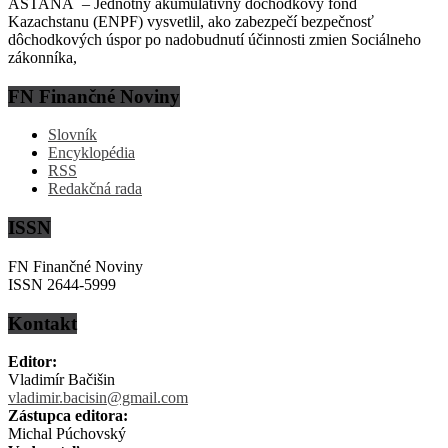
ASTANA – Jednotný akumulatívny dôchodkový fond
Kazachstanu (ENPF) vysvetlil, ako zabezpečí bezpečnosť
dôchodkových úspor po nadobudnutí účinnosti zmien Sociálneho
zákonníka,
FN Finančné Noviny
Slovník
Encyklopédia
RSS
Redakčná rada
ISSN
FN Finančné Noviny
ISSN 2644-5999
Kontakt
Editor:
Vladimír Bačišin
vladimir.bacisin@gmail.com
Zástupca editora:
Michal Púchovský