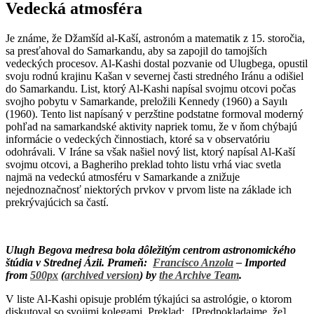
Vedecká atmosféra
Je známe, že Džamšíd al-Kaší, astronóm a matematik z 15. storočia,
sa presťahoval do Samarkandu, aby sa zapojil do tamojších
vedeckých procesov. Al-Kashi dostal pozvanie od Ulugbega, opustil
svoju rodnú krajinu Kašan v severnej časti stredného Iránu a odišiel
do Samarkandu. List, ktorý Al-Kashi napísal svojmu otcovi počas
svojho pobytu v Samarkande, preložili Kennedy (1960) a Sayılı
(1960). Tento list napísaný v perzštine podstatne formoval moderný
pohľad na samarkandské aktivity napriek tomu, že v ňom chýbajú
informácie o vedeckých činnostiach, ktoré sa v observatóriu
odohrávali. V Iráne sa však našiel nový list, ktorý napísal Al-Kaší
svojmu otcovi, a Bagheriho preklad tohto listu vrhá viac svetla
najmä na vedeckú atmosféru v Samarkande a znižuje
nejednoznačnosť niektorých prvkov v prvom liste na základe ich
prekrývajúcich sa častí.
Ulugh Begova medresa bola dôležitým centrom astronomického
štúdia v Strednej Ázii. Prameň:
Francisco Anzola
–
Imported
from
500px
(
archived version
) by
the Archive Team
.
V liste Al-Kashi opisuje problém týkajúci sa astrológie, o ktorom
diskutoval so svojimi kolegami. Preklad: „[Predpokladajme, že]