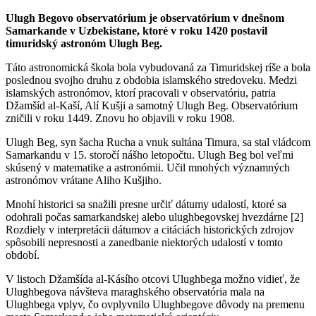
Ulugh Begovo observatórium je observatórium v dnešnom
Samarkande v Uzbekistane, ktoré v roku 1420 postavil
timuridský astronóm Ulugh Beg.
Táto astronomická škola bola vybudovaná za Timuridskej ríše a bola
poslednou svojho druhu z obdobia islamského stredoveku. Medzi
islamských astronómov, ktorí pracovali v observatóriu, patria
Džamšíd al-Kaší, Alí Kušji a samotný Ulugh Beg. Observatórium
zničili v roku 1449. Znovu ho objavili v roku 1908.
Ulugh Beg, syn šacha Rucha a vnuk sultána Timura, sa stal vládcom
Samarkandu v 15. storočí nášho letopočtu. Ulugh Beg bol veľmi
skúsený v matematike a astronómii. Učil mnohých významných
astronómov vrátane Aliho Kušjiho.
Mnohí historici sa snažili presne určiť dátumy udalostí, ktoré sa
odohrali počas samarkandskej alebo ulughbegovskej hvezdárne [2]
Rozdiely v interpretácii dátumov a citáciách historických zdrojov
spôsobili nepresnosti a zanedbanie niektorých udalostí v tomto
období.
V listoch Džamšída al-Kásího otcovi Ulughbega možno vidieť, že
Ulughbegova návšteva maraghského observatória mala na
Ulughbega vplyv, čo ovplyvnilo Ulughbegove dôvody na premenu