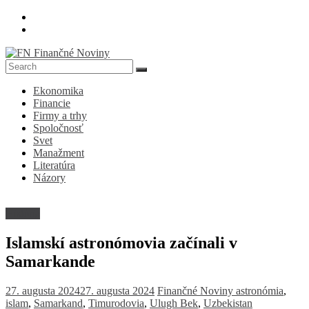
Skip
to
content
FN
Ekonomika
Finančné
Financie
Noviny
Firmy a trhy
Spoločnosť
Denník
Svet
o
Manažment
ekonomike
Literatúra
a
Názory
spoločnosti
História
Islamskí astronómovia začínali v
Samarkande
27. augusta 2024
27. augusta 2024
Finančné Noviny
astronómia
,
islam
,
Samarkand
,
Timurodovia
,
Ulugh Bek
,
Uzbekistan