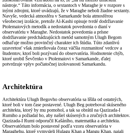
nástroje.“ Táto informácia, o sextantoch v Maraghe je v rozpore s
inými zdrojmi, ktoré uvádzajú, že v Maraghe neboli žiadne sextanty.
Navyše, vedecká atmosféra v Samarkande bola atmosférou
všeobecnej izolácie, pretože Al-Kashi opisuje tvrdé dodržiavanie
Ptolemaiových metodík a nedostatok povedomia o dianí v
observatóriu v Maraghe. Nedostatok povedomia a prísne
dodržiavanie predchádzajúcich metód samotným Ulugh Begom
odhaľuje možno provinčný charakter ich štúdia. Túto zdanlivú
uzavretosť však zmierňovala čoraz väčšia rozmanitosť vedcov a
študentov, ktorí boli pozývaní do observatória. Hodnotenie chýb,
ktoré urobil Ševčenko v Ptolemaiovi v Samarkande, ďalej
potvrdzuje vplyv počiatočnej izolovanosti Samarkandu.
Architektúra
Architektúra Ulugh Begovho observatória sa líšila od ostatných,
ktoré boli v tom čase postavené. Ulugh Beg potreboval skúseného
architekta, ktorý by mu pomohol, a tak sa obrátil na Qazizada-I
Rumiho a požiadal ho, aby našiel skúsených a zručných architektov.
Qazizada-I Rumi odporučil Kašáního, matematika a architekta.
Observatórium bolo postavené podľa vzoru observatória v
Maraghehu, ktoré vymysleli Hulagu Khan a Mangu Khan, najali