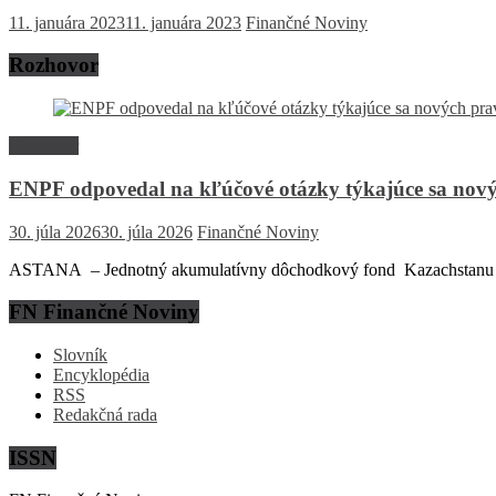
11. januára 2023
11. januára 2023
Finančné Noviny
Rozhovor
Rozhovor
ENPF odpovedal na kľúčové otázky týkajúce sa nový
30. júla 2026
30. júla 2026
Finančné Noviny
ASTANA – Jednotný akumulatívny dôchodkový fond Kazachstanu (EN
FN Finančné Noviny
Slovník
Encyklopédia
RSS
Redakčná rada
ISSN