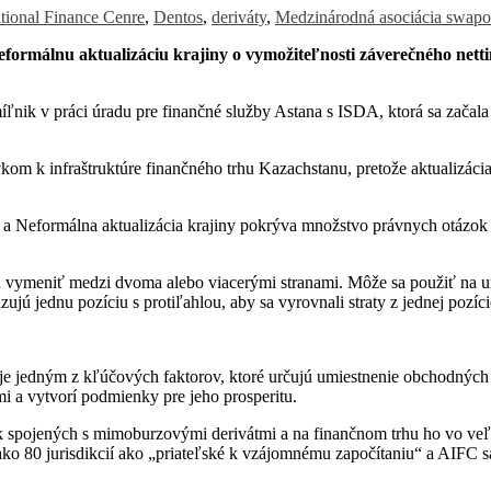
ational Finance Cenre
,
Dentos
,
deriváty
,
Medzinárodná asociácia swapov
formálnu aktualizáciu krajiny o vymožiteľnosti záverečného nett
íľnik v práci úradu pre finančné služby Astana s ISDA, ktorá sa začal
vkom k infraštruktúre finančného trhu Kazachstanu, pretože aktualizáci
 a Neformálna aktualizácia krajiny pokrýva množstvo právnych otázok 
ú vymeniť medzi dvoma alebo viacerými stranami. Môže sa použiť na urč
 jednu pozíciu s protiľahlou, aby sa vyrovnali straty z jednej pozície
, je jedným z kľúčových faktorov, ktoré určujú umiestnenie obchodných 
mi a vytvorí podmienky pre jeho prosperitu.
zík spojených s mimoburzovými derivátmi a na finančnom trhu ho vo ve
ko 80 jurisdikcií ako „priateľské k vzájomnému započítaniu“ a AIFC s