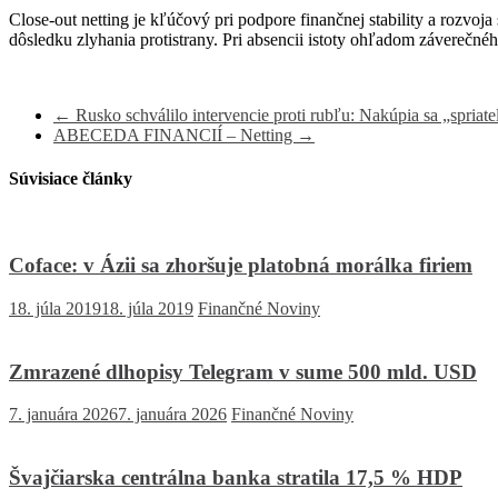
Close-out netting je kľúčový pri podpore finančnej stability a rozvoj
dôsledku zlyhania protistrany. Pri absencii istoty ohľadom záverečn
←
Rusko schválilo intervencie proti rubľu: Nakúpia sa „spriat
ABECEDA FINANCIÍ – Netting
→
Súvisiace články
Coface: v Ázii sa zhoršuje platobná morálka firiem
18. júla 2019
18. júla 2019
Finančné Noviny
Zmrazené dlhopisy Telegram v sume 500 mld. USD
7. januára 2026
7. januára 2026
Finančné Noviny
Švajčiarska centrálna banka stratila 17,5 % HDP