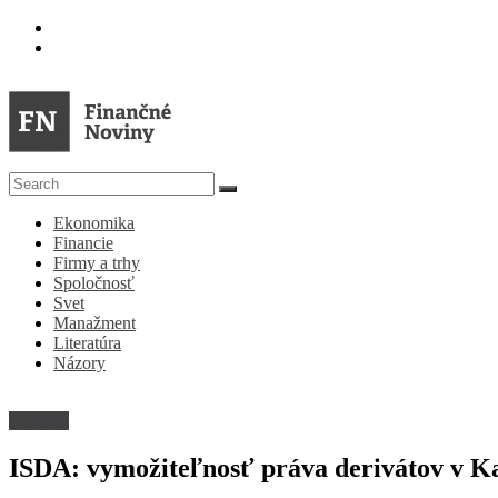
Skip
to
content
FN
Ekonomika
Finančné
Financie
Noviny
Firmy a trhy
Spoločnosť
Denník
Svet
o
Manažment
ekonomike
Literatúra
a
Názory
spoločnosti
Financie
ISDA: vymožiteľnosť práva derivátov v K