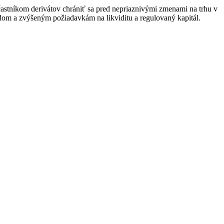
e účastníkom derivátov chrániť sa pred nepriaznivými zmenami na trhu v
adom a zvýšeným požiadavkám na likviditu a regulovaný kapitál.