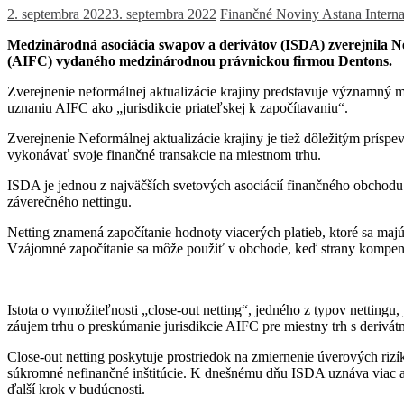
2. septembra 2022
3. septembra 2022
Finančné Noviny
Astana Intern
Medzinárodná asociácia swapov a derivátov (ISDA) zverejnila Ne
(AIFC) vydaného medzinárodnou právnickou firmou Dentons.
Zverejnenie neformálnej aktualizácie krajiny predstavuje významný m
uznaniu AIFC ako „jurisdikcie priateľskej k započítavaniu“.
Zverejnenie Neformálnej aktualizácie krajiny je tiež dôležitým príspe
vykonávať svoje finančné transakcie na miestnom trhu.
ISDA je jednou z najväčších svetových asociácií finančného obchodu
záverečného nettingu.
Netting znamená započítanie hodnoty viacerých platieb, ktoré sa maj
Vzájomné započítanie sa môže použiť v obchode, keď strany kompenzujú
Istota o vymožiteľnosti „close-out netting“, jedného z typov nettingu
záujem trhu o preskúmanie jurisdikcie AIFC pre miestny trh s derivát
Close-out netting poskytuje prostriedok na zmiernenie úverových ri
súkromné ​​nefinančné inštitúcie. K dnešnému dňu ISDA uznáva viac a
ďalší krok v budúcnosti.