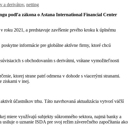
 a derivátov
,
netting
ingu podľa zákona o Astana International Financial Center
a v roku 2021, a predstavuje zavŕšenie prvého kroku k úplnému
a poskytne informácie pre globálne aktívne firmy, ktoré chcú
súvisiacich s obchodovaním s derivátmi, vrátane vymožiteľnosti
enie, ktorej strane patrí odmena v dohode s viacerými stranami.
 ziskami v inej.
aktivít účastníkov trhu. Táto navrhovaná aktualizácia vytvorí väčší
ľkej miere využívajú subjekty súkromného sektora, najmä banky a
a usiluje o uznanie ISDA pre svoj režim záverečného započítania ako