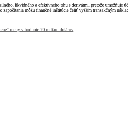
a silného, ​​likvidného a efektívneho trhu s derivátmi, pretože umožňuj
ého započítania môžu finančné inštitúcie čeliť vyšším transakčným nákl
elené“ meny v hodnote 70 miliárd dolárov