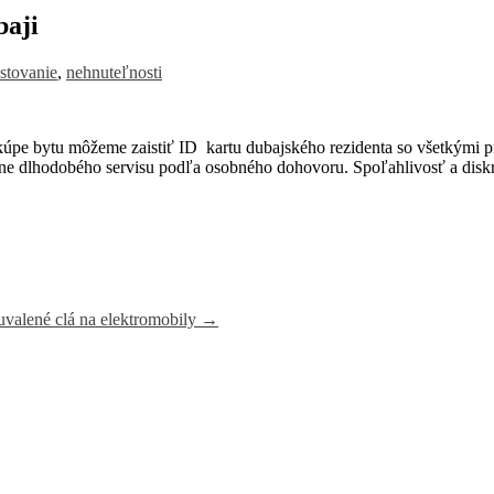
baji
stovanie
,
nehnuteľnosti
úpe bytu môžeme zaistiť ID kartu dubajského rezidenta so všetkými pr
ane dlhodobého servisu podľa osobného dohovoru.
Spoľahlivosť a disk
 uvalené clá na elektromobily
→