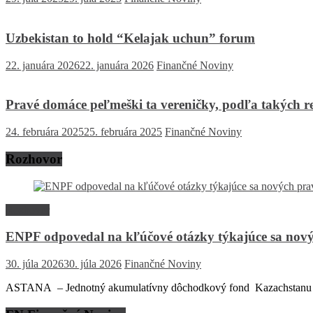
Uzbekistan to hold “Kelajak uchun” forum
22. januára 2026
22. januára 2026
Finančné Noviny
Pravé domáce peľmeški ta vereničky, podľa takých re
24. februára 2025
25. februára 2025
Finančné Noviny
Rozhovor
Rozhovor
ENPF odpovedal na kľúčové otázky týkajúce sa nový
30. júla 2026
30. júla 2026
Finančné Noviny
ASTANA – Jednotný akumulatívny dôchodkový fond Kazachstanu (EN