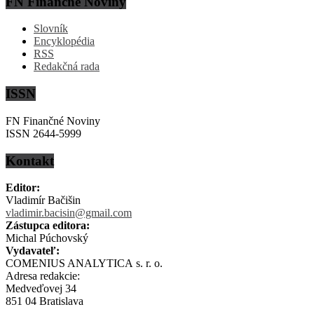
FN Finančné Noviny
Slovník
Encyklopédia
RSS
Redakčná rada
ISSN
FN Finančné Noviny
ISSN 2644-5999
Kontakt
Editor:
Vladimír Bačišin
vladimir.bacisin@gmail.com
Zástupca editora:
Michal Púchovský
Vydavateľ:
COMENIUS ANALYTICA s. r. o.
Adresa redakcie:
Medveďovej 34
851 04 Bratislava