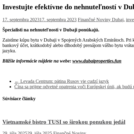
Investujte efektívne do nehnuteľností v Du
17. septembra 2023
17. septembra 2023
Finančné Noviny
Dubaj
,
inve
Špecialisti na nehnuteľnosti v Dubaji ponúkajú.
Zaistíme kúpu bytu v Dubaji v Spojených Arabských Emirátoch. Pri k
bankový účet, krátkodobý alebo dlhodobý prenájom vášho bytu vrát
jazyku.
Bližšie informácie nájdete na webe:
www.dubaiproperties.fun
←
Levada Centrum: pätina Rusov vie cudzí jazyk
Čína sa prijme odvetné opatrenia voči Európskej únii, ak budú
Súvisiace články
Vietnamské bistro TUSI so širokou ponukou jedál
29. júla 2025
29. júla 2025
Finančné Noviny