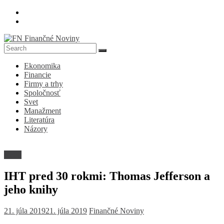
Skip
to
content
FN
Ekonomika
Finančné
Financie
Noviny
Firmy a trhy
Spoločnosť
Denník
Svet
o
Manažment
ekonomike
Literatúra
a
Názory
spoločnosti
Retro
IHT pred 30 rokmi: Thomas Jefferson a
jeho knihy
21. júla 2019
21. júla 2019
Finančné Noviny