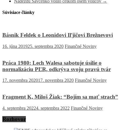
Nadeždu Savčenko volilo celkom osem voličov
→
Súvisiace články
Básnik Feldek o Leonidovi Iľjičovi Brežnevovi
16. júna 2019
25. septembra 2020
Finančné Noviny
Práca 1980: Lech Walesa sabotuje úsilie o
normalizáciu PĽR, odkrýva svoju pravú tvár
17. novembra 2020
17. novembra 2020
Finančné Noviny
Fragment K, Miloš Žiak: “Bojím sa mať strach”
4. septembra 2022
4. septembra 2022
Finančné Noviny
Rozhovor