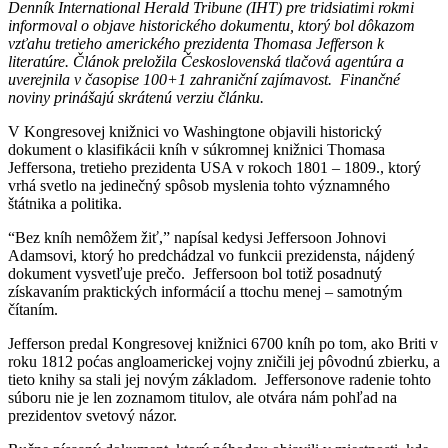
Denník International Herald Tribune (IHT) pre tridsiatimi rokmi
informoval o objave historického dokumentu, ktorý bol dôkazom
vzťahu tretieho amerického prezidenta Thomasa Jefferson k
literatúre. Článok preložila Československá tlačová agentúra a
uverejnila v časopise 100+1 zahraniční zajímavost. Finančné
noviny prinášajú skrátenú verziu článku.
V Kongresovej knižnici vo Washingtone objavili historický
dokument o klasifikácii kníh v súkromnej knižnici Thomasa
Jeffersona, tretieho prezidenta USA v rokoch 1801 – 1809., ktorý
vrhá svetlo na jedinečný spôsob myslenia tohto významného
štátnika a politika.
“Bez kníh nemôžem žiť,” napísal kedysi Jeffersoon Johnovi
Adamsovi, ktorý ho predchádzal vo funkcii prezidensta, nájdený
dokument vysvetľuje prečo. Jeffersoon bol totiž posadnutý
získavaním praktických informácií a ttochu menej – samotným
čítaním.
Jefferson predal Kongresovej knižnici 6700 kníh po tom, ako Briti v
roku 1812 poćas angloamerickej vojny zničili jej pôvodnú zbierku, a
tieto knihy sa stali jej novým základom. Jeffersonove radenie tohto
súboru nie je len zoznamom titulov, ale otvára nám pohľad na
prezidentov svetový názor.