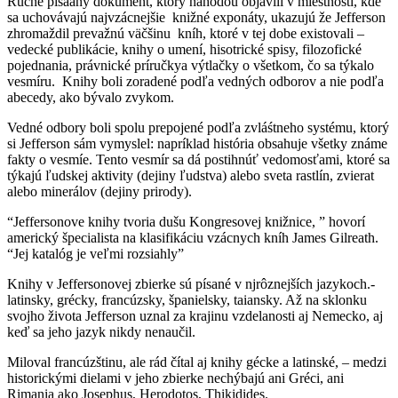
Ručne písaaný dokument, ktorý náhodou objavili v miestnosti, kde
sa uchovávajú najvzácnejšie knižné exponáty, ukazujú že Jefferson
zhromaždil prevažnú väčšinu kníh, ktoré v tej dobe existovali –
vedecké publikácie, knihy o umení, hisotrické spisy, filozofické
pojednania, právnické príručkya výtlačky o všetkom, čo sa týkalo
vesmíru. Knihy boli zoradené podľa vedných odborov a nie podľa
abecedy, ako bývalo zvykom.
Vedné odbory boli spolu prepojené podľa zvláśtneho systému, ktorý
si Jefferson sám vymyslel: napríklad história obsahuje všetky známe
fakty o vesmíe. Tento vesmír sa dá postihnúť vedomosťami, ktoré sa
týkajú ľudskej aktivity (dejiny ľudstva) alebo sveta rastlín, zvierat
alebo minerálov (dejiny prirody).
“Jeffersonove knihy tvoria dušu Kongresovej knižnice, ” hovorí
americký špecialista na klasifikáciu vzácnych kníh James Gilreath.
“Jej katalóg je veľmi rozsiahly”
Knihy v Jeffersonovej zbierke sú písané v njrôznejších jazykoch.-
latinsky, grécky, francúzsky, španielsky, taiansky. Až na sklonku
svojho života Jefferson uznal za krajinu vzdelanosti aj Nemecko, aj
keď sa jeho jazyk nikdy nenaučil.
Miloval francúzštinu, ale rád čítal aj knihy gécke a latinské, – medzi
historickými dielami v jeho zbierke nechýbajú ani Gréci, ani
Rimania ako Josephus, Herodotos, Thikidides.