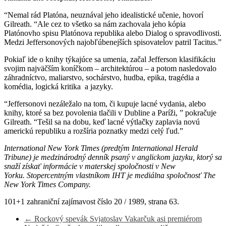
“Nemal rád Platóna, neuznával jeho idealistické učenie, hovorí
Gilreath. “Ale cez to všetko sa nám zachovala jeho kópia
Platónovho spisu Platónova republika alebo Dialog o spravodlivosti.
Medzi Jeffersonových najobľúbenejších spisovateĺov patril Tacitus.”
Pokiaľ ide o knihy týkajúce sa umenia, začal Jefferson klasifikáciu
svojim najväčším koníčkom – architektúrou – a potom nasledovalo
záhradníctvo, maliarstvo, sochárstvo, hudba, epika, tragédia a
komédia, logická kritika a jazyky.
“Jeffersonovi nezáležalo na tom, či kupuje lacné vydania, alebo
knihy, ktoré sa bez povolenia tlačili v Dubline a Paríži, ” pokračuje
Gilreath. “Tešil sa na dobu, keď lacné výtlačky zaplavia novú
americkú republiku a rozšíria poznatky medzi celý ľud.”
International New York Times (predtým International Herald
Tribune) je medzinárodný denník psaný v anglickom jazyku, ktorý sa
snaží získať informácie v materskej spoločnosti v New
Yorku. Stopercentným vlastníkom IHT je mediálna spoločnosť The
New York Times Company.
101+1 zahraniční zajímavost číslo 20 / 1989, strana 63.
←
Rockový spevák Svjatoslav Vakarčuk asi premiérom