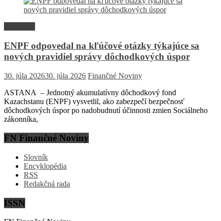
Rozhovor
ENPF odpovedal na kľúčové otázky týkajúce sa
nových pravidiel správy dôchodkových úspor
30. júla 2026
30. júla 2026
Finančné Noviny
ASTANA – Jednotný akumulatívny dôchodkový fond
Kazachstanu (ENPF) vysvetlil, ako zabezpečí bezpečnosť
dôchodkových úspor po nadobudnutí účinnosti zmien Sociálneho
zákonníka,
FN Finančné Noviny
Slovník
Encyklopédia
RSS
Redakčná rada
ISSN