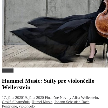
Kultúra
Hummel Music: Suity pre violončello
Weilerstein
17. júna 2020
19. júna 2020
Finančné Noviny
Alisa Weilerstein
,
Česká filharmónia
,
Humel Music
,
Johann Sebastian Bach
,
Pentatone
,
violončelo