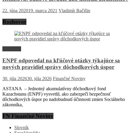
22. júna 2020
19. marca 2021
Vladimír Bačišin
Rozhovor
Rozhovor
ENPF odpovedal na kľúčové otázky týkajúce sa
nových pravidiel správy dôchodkových úspor
30. júla 2026
30. júla 2026
Finančné Noviny
ASTANA – Jednotný akumulatívny dôchodkový fond
Kazachstanu (ENPF) vysvetlil, ako zabezpečí bezpečnosť
dôchodkových úspor po nadobudnutí účinnosti zmien Sociálneho
zákonníka,
FN Finančné Noviny
Slovník
Encyklopédia