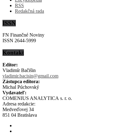
RSS
Redakčná rada
ISSN
FN Finančné Noviny
ISSN 2644-5999
Kontakt
Editor:
Vladimír Bačišin
vladimir.bacisin@gmail.com
Zástupca editora:
Michal Púchovský
Vydavateľ:
COMENIUS ANALYTICA s. r. o.
Adresa redakcie:
Medveďovej 34
851 04 Bratislava