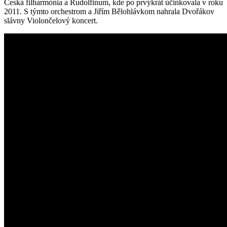
Česká filharmónia a Rudolfinum, kde po prvýkrát účinkovala v roku
2011. S týmto orchestrom a Jiřím Bělohlávkom nahrala Dvořákov
slávny Violončelový koncert.