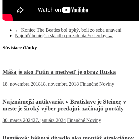
←
Koniec The Beatles bol trpký, boli zo seba unavení
Najobľúbeniejšia skladba prezidenta Yesterday
→
Súvisiace články
Máša je ako Putin a medveď je obraz Ruska
18. novembra 2018
18. novembra 2018
Finančné Noviny
Najznámejší antikvariát v Bratislave je Steiner, v
meste je široký výber predajní, začínajú portály
30. marca 2024
27. januára 2024
Finančné Noviny
Remišová: bákové divadlo ako montáž atrakciónov