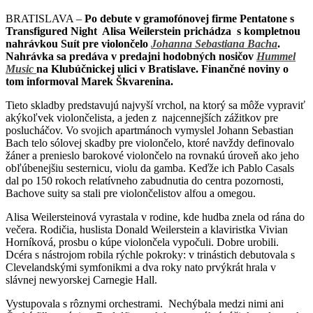
BRATISLAVA –
Po debute v gramofónovej firme Pentatone s
Transfigured Night Alisa Weilerstein prichádza s kompletnou
nahrávkou Suít pre violončelo
Johanna Sebastiana Bacha
.
Nahrávka sa predáva v predajni hodobných nosičov
Hummel
Music
na Klubúčnickej ulici v Bratislave.
Finančné noviny o
tom informoval Marek Škvarenina.
Tieto skladby predstavujú najvyší vrchol, na ktorý sa môže vypraviť
akýkoľvek violončelista, a jeden z najcennejších zážitkov pre
poslucháčov. Vo svojich apartmánoch vymyslel Johann Sebastian
Bach telo sólovej skadby pre violončelo, ktoré navždy definovalo
žáner a prenieslo barokové violončelo na rovnakú úroveň ako jeho
obľúbenejšiu sesternicu, violu da gamba. Keďže ich Pablo Casals
dal po 150 rokoch relatívneho zabudnutia do centra pozornosti,
Bachove suity sa stali pre violončelistov alfou a omegou.
Alisa Weilersteinová vyrastala v rodine, kde hudba znela od rána do
večera. Rodičia, huslista Donald Weilerstein a klaviristka Vivian
Horníková, prosbu o kúpe violončela vypočuli. Dobre urobili.
Dcéra s nástrojom robila rýchle pokroky: v trinástich debutovala s
Clevelandskými symfonikmi a dva roky nato prvýkrát hrala v
slávnej newyorskej Carnegie Hall.
Vystupovala s rôznymi orchestrami. Nechýbala medzi nimi ani