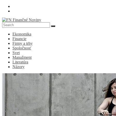
Skip
to
content
FN
Ekonomika
Finančné
Financie
Noviny
Firmy a trhy
Spoločnosť
Denník
Svet
o
Manažment
ekonomike
Literatúra
a
Názory
spoločnosti