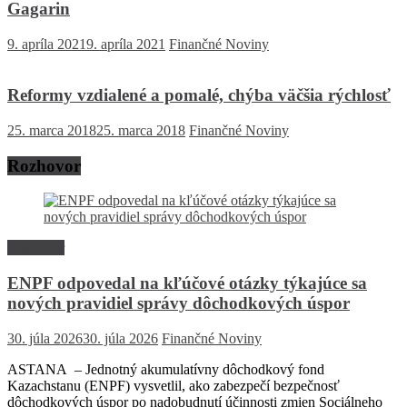
Gagarin
9. apríla 2021
9. apríla 2021
Finančné Noviny
Reformy vzdialené a pomalé, chýba väčšia rýchlosť
25. marca 2018
25. marca 2018
Finančné Noviny
Rozhovor
Rozhovor
ENPF odpovedal na kľúčové otázky týkajúce sa
nových pravidiel správy dôchodkových úspor
30. júla 2026
30. júla 2026
Finančné Noviny
ASTANA – Jednotný akumulatívny dôchodkový fond
Kazachstanu (ENPF) vysvetlil, ako zabezpečí bezpečnosť
dôchodkových úspor po nadobudnutí účinnosti zmien Sociálneho