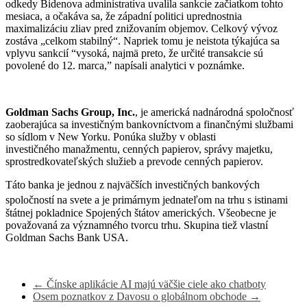
odkedy Bidenova administratíva uvalila sankcie začiatkom tohto
mesiaca, a očakáva sa, že západní politici uprednostnia
maximalizáciu zliav pred znižovaním objemov. Celkový vývoz
zostáva „celkom stabilný“. Napriek tomu je neistota týkajúca sa
vplyvu sankcií “vysoká, najmä preto, že určité transakcie sú
povolené do 12. marca,” napísali analytici v poznámke.
Goldman Sachs Group, Inc.
, je americká nadnárodná spoločnosť
zaoberajúca sa investičným bankovníctvom a finančnými službami
so sídlom v New Yorku. Ponúka služby v oblasti
investičného manažmentu, cenných papierov, správy majetku,
sprostredkovateľských služieb a prevode cenných papierov.
Táto banka je jednou z najväčších investičných bankových
spoločností na svete
a je primárnym jednateľom na trhu s istinami
štátnej pokladnice Spojených štátov amerických. Všeobecne je
považovaná za významného tvorcu trhu. Skupina tiež vlastní
Goldman Sachs Bank USA.
←
Čínske aplikácie AI majú väčšie ciele ako chatboty
Osem poznatkov z Davosu o globálnom obchode
→