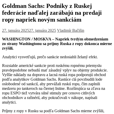
Goldman Sachs: Podniky z Ruskej
federácie naďalej zarábajú na predaji
ropy napriek novým sankciám
27. januára 2025
27. januára 2025
Vladimír Bačišin
WASHINGTON / MOSKVA – Napriek tvrdým obmedzeniam
zo strany Washingtonu sa príjmy Ruska z ropy dokonca mierne
zvýšili.
Analytici vysvetľujú, prečo sankcie nedosiahli želaný efekt.
Rozsiahle americké sankcie proti ruskému ropnému priemyslu
pravdepodobne nebudú mať zásadný vplyv na objemy produkcie.
Vyššie náklady na dopravu a lacná ruská ropa podporujú obchod
podľa analytikov Goldman Sachs. Rastúce clá povzbudili lode
oslobodené od sankcií, aby prevážali ruskú ropu, čím zaplnili
medzeru po tankeroch na čiernej listine. Rozširujúca sa zľava na
ropu ESPO tiež vytvára silné stimuly pre cenovo citlivých
obchodníkov a rafinérií, aby pokračovali v nákupe, napísali
analytici.
Príjmy z ropy v Rusku sa podľa Goldman Sachs mierne zvýšili,