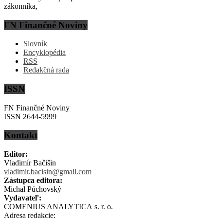
zákonníka,
FN Finančné Noviny
Slovník
Encyklopédia
RSS
Redakčná rada
ISSN
FN Finančné Noviny
ISSN 2644-5999
Kontakt
Editor:
Vladimír Bačišin
vladimir.bacisin@gmail.com
Zástupca editora:
Michal Púchovský
Vydavateľ:
COMENIUS ANALYTICA s. r. o.
Adresa redakcie: